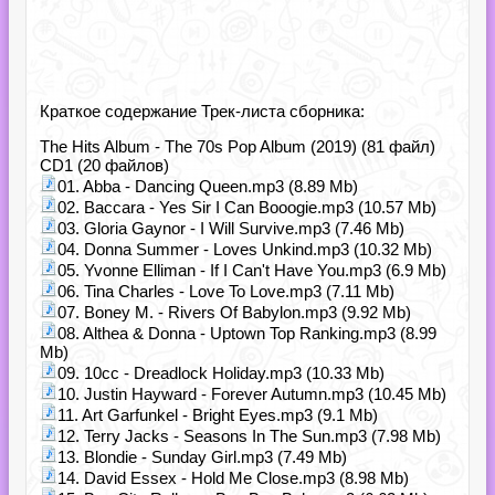
Краткое содержание Трек-листа сборника:
The Hits Album - The 70s Pop Album (2019) (81 файл)
CD1 (20 файлов)
01. Abba - Dancing Queen.mp3 (8.89 Mb)
02. Baccara - Yes Sir I Can Booogie.mp3 (10.57 Mb)
03. Gloria Gaynor - I Will Survive.mp3 (7.46 Mb)
04. Donna Summer - Loves Unkind.mp3 (10.32 Mb)
05. Yvonne Elliman - If I Can't Have You.mp3 (6.9 Mb)
06. Tina Charles - Love To Love.mp3 (7.11 Mb)
07. Boney M. - Rivers Of Babylon.mp3 (9.92 Mb)
08. Althea & Donna - Uptown Top Ranking.mp3 (8.99
Mb)
09. 10cc - Dreadlock Holiday.mp3 (10.33 Mb)
10. Justin Hayward - Forever Autumn.mp3 (10.45 Mb)
11. Art Garfunkel - Bright Eyes.mp3 (9.1 Mb)
12. Terry Jacks - Seasons In The Sun.mp3 (7.98 Mb)
13. Blondie - Sunday Girl.mp3 (7.49 Mb)
14. David Essex - Hold Me Close.mp3 (8.98 Mb)