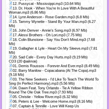
12. Pussycat - Mississippi.mp3 (10.64 Mb)
13. Dr. Hook - When You're In Love With A Beautiful
Woman.mp3 (6.86 Mb)
14. Lynn Anderson - Rose Garden.mp3 (6.8 Mb)
15. Tammy Wynette - Stand By Your Man.mp3 (6.27
Mb)
16. John Denver - Annie's Song.mp3 (6.97 Mb)
17. Alessi Brothers - Oh Lori.mp3 (7.75 Mb)
18. Colin Blunstone - Say You Don't Mind.mp3 (7.68
Mb)
19. Gallagher & Lyle - Heart On My Sleeve.mp3 (7.81
Mb)
20. Sad Cafe - Every Day Hurts.mp3 (9.19 Mb)
CD3 (20 файлов)
01. Demis Roussos - Forever And Ever.mp3 (8.49 Mb)
02. Barry Manilow - Copacabana (At The Copa).mp3
(9.18 Mb)
03. The New Seekers - I'd Like To Teach The World To
Sing (In Perfect Harmony).mp3 (5.56 Mb)
04. Dawn Feat. Tony Orlando - Tie A Yellow Ribbon
Round The Ole Oak Tree.mp3 (7.93 Mb)
05. Christie - Yellow River.mp3 (6.32 Mb)
06. Peters & Lee - Welcome Home.mp3 (8.16 Mb)
07. Captain & Tennille - Love Will Keep Us