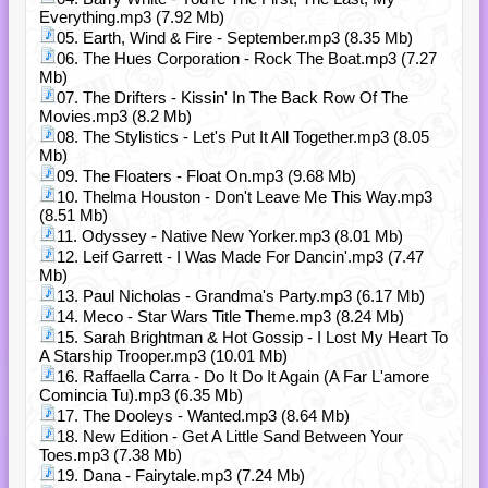
Everything.mp3 (7.92 Mb)
05. Earth, Wind & Fire - September.mp3 (8.35 Mb)
06. The Hues Corporation - Rock The Boat.mp3 (7.27
Mb)
07. The Drifters - Kissin' In The Back Row Of The
Movies.mp3 (8.2 Mb)
08. The Stylistics - Let's Put It All Together.mp3 (8.05
Mb)
09. The Floaters - Float On.mp3 (9.68 Mb)
10. Thelma Houston - Don't Leave Me This Way.mp3
(8.51 Mb)
11. Odyssey - Native New Yorker.mp3 (8.01 Mb)
12. Leif Garrett - I Was Made For Dancin'.mp3 (7.47
Mb)
13. Paul Nicholas - Grandma's Party.mp3 (6.17 Mb)
14. Meco - Star Wars Title Theme.mp3 (8.24 Mb)
15. Sarah Brightman & Hot Gossip - I Lost My Heart To
A Starship Trooper.mp3 (10.01 Mb)
16. Raffaella Carra - Do It Do It Again (A Far L'amore
Comincia Tu).mp3 (6.35 Mb)
17. The Dooleys - Wanted.mp3 (8.64 Mb)
18. New Edition - Get A Little Sand Between Your
Toes.mp3 (7.38 Mb)
19. Dana - Fairytale.mp3 (7.24 Mb)