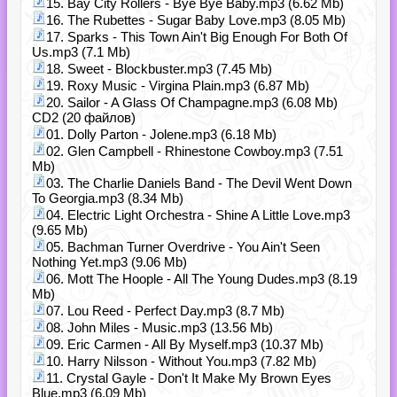
15. Bay City Rollers - Bye Bye Baby.mp3 (6.62 Mb)
16. The Rubettes - Sugar Baby Love.mp3 (8.05 Mb)
17. Sparks - This Town Ain't Big Enough For Both Of
Us.mp3 (7.1 Mb)
18. Sweet - Blockbuster.mp3 (7.45 Mb)
19. Roxy Music - Virgina Plain.mp3 (6.87 Mb)
20. Sailor - A Glass Of Champagne.mp3 (6.08 Mb)
CD2 (20 файлов)
01. Dolly Parton - Jolene.mp3 (6.18 Mb)
02. Glen Campbell - Rhinestone Cowboy.mp3 (7.51
Mb)
03. The Charlie Daniels Band - The Devil Went Down
To Georgia.mp3 (8.34 Mb)
04. Electric Light Orchestra - Shine A Little Love.mp3
(9.65 Mb)
05. Bachman Turner Overdrive - You Ain't Seen
Nothing Yet.mp3 (9.06 Mb)
06. Mott The Hoople - All The Young Dudes.mp3 (8.19
Mb)
07. Lou Reed - Perfect Day.mp3 (8.7 Mb)
08. John Miles - Music.mp3 (13.56 Mb)
09. Eric Carmen - All By Myself.mp3 (10.37 Mb)
10. Harry Nilsson - Without You.mp3 (7.82 Mb)
11. Crystal Gayle - Don't It Make My Brown Eyes
Blue.mp3 (6.09 Mb)