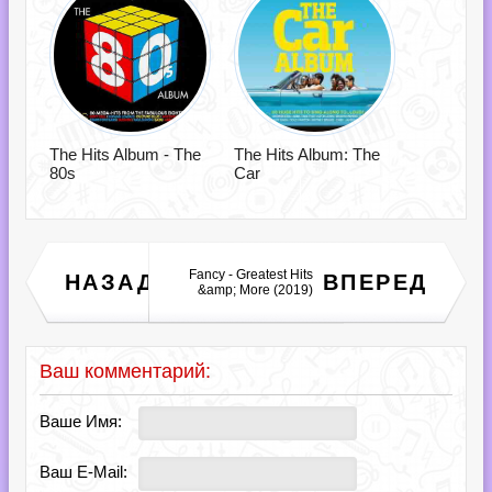
The Hits Album - The
The Hits Album: The
80s
Car
Новая Современная
Fancy - Greatest Hits
НАЗАД
ВПЕРЕД
Классика Выпуск 16
&amp; More (2019)
(2019)
Ваш комментарий:
Ваше Имя:
Ваш E-Mail: