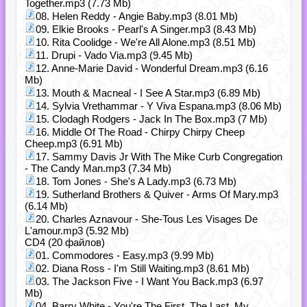
Together.mp3 (7.73 Mb)
08. Helen Reddy - Angie Baby.mp3 (8.01 Mb)
09. Elkie Brooks - Pearl's A Singer.mp3 (8.43 Mb)
10. Rita Coolidge - We're All Alone.mp3 (8.51 Mb)
11. Drupi - Vado Via.mp3 (9.45 Mb)
12. Anne-Marie David - Wonderful Dream.mp3 (6.16
Mb)
13. Mouth & Macneal - I See A Star.mp3 (6.89 Mb)
14. Sylvia Vrethammar - Y Viva Espana.mp3 (8.06 Mb)
15. Clodagh Rodgers - Jack In The Box.mp3 (7 Mb)
16. Middle Of The Road - Chirpy Chirpy Cheep
Cheep.mp3 (6.91 Mb)
17. Sammy Davis Jr With The Mike Curb Congregation
- The Candy Man.mp3 (7.34 Mb)
18. Tom Jones - She's A Lady.mp3 (6.73 Mb)
19. Sutherland Brothers & Quiver - Arms Of Mary.mp3
(6.14 Mb)
20. Charles Aznavour - She-Tous Les Visages De
L'amour.mp3 (5.92 Mb)
CD4 (20 файлов)
01. Commodores - Easy.mp3 (9.99 Mb)
02. Diana Ross - I'm Still Waiting.mp3 (8.61 Mb)
03. The Jackson Five - I Want You Back.mp3 (6.97
Mb)
04. Barry White - You're The First, The Last, My