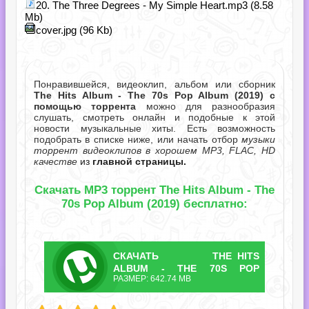
20. The Three Degrees - My Simple Heart.mp3 (8.58
Mb)
cover.jpg (96 Kb)
Понравившейся, видеоклип, альбом или сборник
The Hits Album - The 70s Pop Album (2019) с
помощью торрента
можно для разнообразия
слушать, смотреть онлайн и подобные к этой
новости музыкальные хиты. Есть возможность
подобрать в списке ниже, или начать отбор
музыки
торрент видеоклипов в хорошем MP3, FLAC, HD
качестве
из
главной страницы.
Скачать MP3 торрент The Hits Album - The
70s Pop Album (2019) бесплатно:
СКАЧАТЬ
THE HITS
ТОРРЕНТ
ALBUM - THE 70S POP
РАЗМЕР: 642.74 MB
ALBUM.TORRENT
m - The 70s Pop Album.torrent