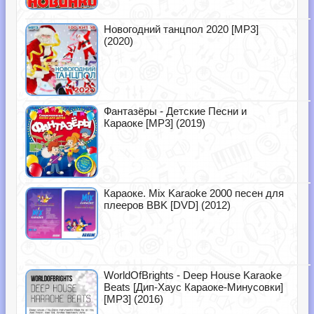
Новогодний танцпол 2020 [MP3]
(2020)
Фантазёры - Детские Песни и
Караоке [MP3] (2019)
Караоке. Mix Karaoke 2000 песен для
плееров BBK [DVD] (2012)
WorldOfBrights - Deep House Karaoke
Beats [Дип-Хаус Караоке-Минусовки]
[MP3] (2016)