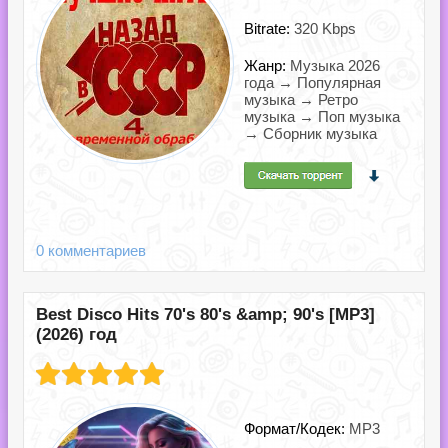
Bitrate:
320 Kbps
Жанр:
Музыка 2026
года → Популярная
музыка → Ретро
музыка → Поп музыка
→ Сборник музыка
0 комментариев
Best Disco Hits 70's 80's &amp; 90's [MP3]
(2026) год
Формат/Кодек:
MP3