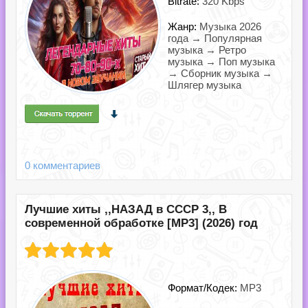
Bitrate:
320 Kbps
Жанр:
Музыка 2026
года → Популярная
музыка → Ретро
музыка → Поп музыка
→ Сборник музыка →
Шлягер музыка
0 комментариев
Лучшие хиты ,,НАЗАД в СССР 3,, В
современной обработке [MP3] (2026) год
Формат/Кодек:
MP3