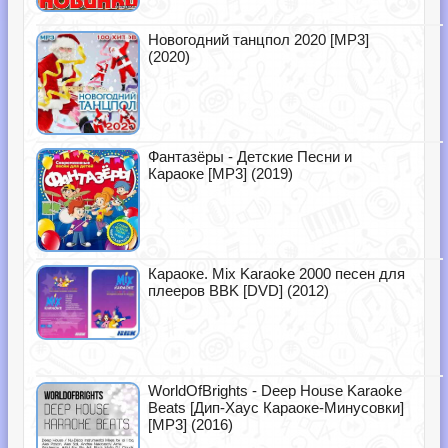
Новогодний танцпол 2020 [MP3]
(2020)
Фантазёры - Детские Песни и
Караоке [MP3] (2019)
Караоке. Mix Karaoke 2000 песен для
плееров BBK [DVD] (2012)
WorldOfBrights - Deep House Karaoke
Beats [Дип-Хаус Караоке-Минусовки]
[MP3] (2016)