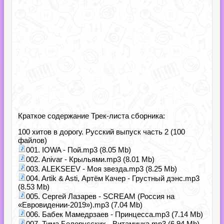
Краткое содержание Трек-листа сборника:
100 хитов в дорогу. Русский выпуск часть 2 (100
файлов)
001. IOWA - Пой.mp3 (8.05 Mb)
002. Anivar - Крыльями.mp3 (8.01 Mb)
003. ALEKSEEV - Моя звезда.mp3 (8.25 Mb)
004. Artik & Asti, Артём Качер - Грустный дэнс.mp3
(8.53 Mb)
005. Сергей Лазарев - SCREAM (Россия на
«Евровидении-2019»).mp3 (7.04 Mb)
006. Бабек Мамедрзаев - Принцесса.mp3 (7.14 Mb)
007. Тима Белорусских - Витаминка.mp3 (6.94 Mb)