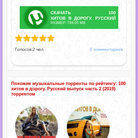
СКАЧАТЬ
100
ТОРРЕНТ
ХИТОВ В ДОРОГУ. РУССКИЙ
РАЗМЕР: 789.05 MB
ВЫПУСК ЧАСТЬ 2.TORRENT
орогу. Русский выпуск часть 2.torrent
Голосов:
2
чел.
0 комментариев
Похожие музыкальные торренты по рейтингу: 100
хитов в дорогу. Русский выпуск часть 2 (2019)
торрентом