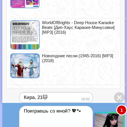
WorldOfBrights - Deep House Karaoke
Beats [Дип-Хаус Караоке-Минусовки]
[MP3] (2016)
Новогодние песни (1945-2016) [MP3]
(2018)
Кира, 21🐱
19:02
1
Поиграешь со мной? 💖🐾