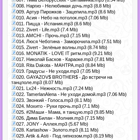
008. Наргиз - Нелюбимая дочь.mp3 (8.8 Mb)
009. Артур Пирожков - Зацепила.mp3 (8.6 Mb)
010. Асия - Небо на потолок.mp3 (7.06 Mb)
011. Пицца - Испания.mp3 (8.6 Mb)
012. Zivert - Life.mp3 (7.4 Mb)
013. AMCHI - Прочь.mp3 (7.15 Mb)
014. Люся Чеботина - Заморочила.mp3 (7.51 Mb)
015. Zivert - Зелёные волны.mp3 (8.74 Mb)
016. MONATIK - LOVE IT ритм.mp3 (9.21 Mb)
017. Николай Басков - Караоке.mp3 (7.81 Mb)
018. Rita Dakota - МАНТРА.mp3 (8.84 Mb)
019. Градусы - Не уходи.mp3 (7.05 Mb)
020. GAYAZOV$ BROTHER$ - До встречи на
танцполе.mp3 (8.07 Mb)
021. Lx24 - Нежность.mp3 (7.24 Mb)
022. TamerlanAlena - Не уходи домой.mp3 (7.06 Mb)
023. Звонкий - Голоса.mp3 (8.1 Mb)
024. Мохито - Руки прочь.mp3 (7.1 Mb)
025. #2Маши - Мама, я танцую.mp3 (9.85 Mb)
026. Дима Билан - Молния.mp3 (7.15 Mb)
027. JONY - Аллея.mp3 (5.67 Mb)
028. Kartashow - Золото.mp3 (8.11 Mb)
029. Artik & Asti - Под гипнозом.mp3 (8.19 Mb)