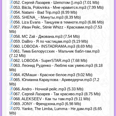
052. Сергей Лазарев - Шепотом ().mp3 (7.01 Mb)
053. Biicla, Polovinka - Мне нравится.mp3 (7.99 Mb)
054. Natami - Bad Trip.mp3 (8.99 Mb)
055. SHENA_ - Минуты.mp3 (8.39 Mb)
056. Liza Evans - Танцуем в темноте.mp3 (6.86 Mb)
057. Иван Рейс, Stinie Whizz - Красками.mp3 (7.53
Mb)
058. MC Zali - Джована.mp3 (7.54 Mb)
059. DaBro - Я по частицам.mp3 (9.19 Mb)
060. LOBODA - INSTADRAMA.mp3 (8.69 Mb)
061. Тима Белорусских - Мальчик бабл-гам.mp3
(7.12 Mb)
062. LOBODA - SuperSTAR.mp3 (7.68 Mb)
063. Леонид Руденко - Люблю как умею.mp3 (8.18
Mb)
064. #2Маши - Красное белое.mp3 (9.02 Mb)
065. Юлианна Караулова - Ариведерчи.mp3 (7.2
Mb)
066. Andro - Ночной рейс.mp3 (5.33 Mb)
067. Сергей Лазарев - Так красиво.mp3 (8.75 Mb)
068. ALEKSEEV - Как ты там.mp3 (9.11 Mb)
069. JONY - Френдзона.mp3 (6.98 Mb)
070. Yanke, The Limba, Lumma - Не дам.mp3 (6.65
Mb)