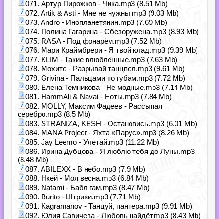
071. Артур Пирожков - Чика.mp3 (8.51 Mb)
072. Artik & Asti - Мне не нужны.mp3 (9.03 Mb)
073. Andro - Инопланетянин.mp3 (7.69 Mb)
074. Полина Гагарина - Обезоружена.mp3 (8.93 Mb)
075. RASA - Под фонарём.mp3 (7.52 Mb)
076. Мари Краймбрери - Я твой клад.mp3 (9.39 Mb)
077. KLIM - Такие влюблённые.mp3 (7.63 Mb)
078. Мохито - Разрывай танцпол.mp3 (9.61 Mb)
079. Grivina - Пальцами по губам.mp3 (7.72 Mb)
080. Елена Темникова - Не модные.mp3 (7.14 Mb)
081. HammAli & Navai - Ноты.mp3 (7.84 Mb)
082. MOLLY, Максим Фадеев - Рассыпая
серебро.mp3 (8.5 Mb)
083. STRANIZA, KESH - Остановись.mp3 (6.01 Mb)
084. MANA Project - Яхта «Парус».mp3 (8.26 Mb)
085. Jay Leemo - Улетай.mp3 (11.22 Mb)
086. Ирина Дубцова - Я люблю тебя до Луны.mp3
(8.48 Mb)
087. ABILEXX - В небо.mp3 (7.9 Mb)
088. Нкей - Моя весна.mp3 (6.84 Mb)
089. Natami - Бабл гам.mp3 (8.47 Mb)
090. Burito - Штрихи.mp3 (7.71 Mb)
091. Kagramanov - Танцуй, пантера.mp3 (9.91 Mb)
092. Юлия Савичева - Любовь найдёт.mp3 (8.43 Mb)