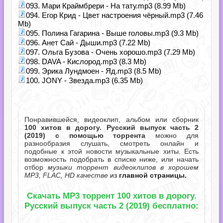
093. Мари Краймбрери - На тату.mp3 (8.99 Mb)
094. Егор Крид - Цвет настроения чёрный.mp3 (7.46
Mb)
095. Полина Гагарина - Выше головы.mp3 (9.3 Mb)
096. Анет Сай - Дыши.mp3 (7.22 Mb)
097. Ольга Бузова - Очень хорошо.mp3 (7.29 Mb)
098. DAVA - Кислород.mp3 (8.3 Mb)
099. Эрика Лундмоен - Яд.mp3 (8.5 Mb)
100. JONY - Звезда.mp3 (6.35 Mb)
Понравившейся, видеоклип, альбом или сборник
100 хитов в дорогу. Русский выпуск часть 2
(2019) с помощью торрента
можно для
разнообразия слушать, смотреть онлайн и
подобные к этой новости музыкальные хиты. Есть
возможность подобрать в списке ниже, или начать
отбор
музыки торрент видеоклипов в хорошем
MP3, FLAC, HD качестве
из
главной страницы.
Скачать MP3 торрент 100 хитов в дорогу.
Русский выпуск часть 2 (2019) бесплатно: