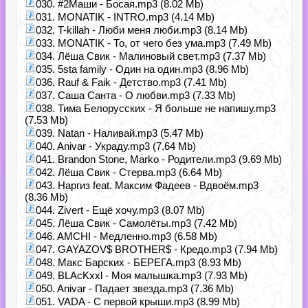
030. #2Маши - Босая.mp3 (8.02 Mb)
031. MONATIK - INTRO.mp3 (4.14 Mb)
032. T-killah - Люби меня люби.mp3 (8.14 Mb)
033. MONATIK - То, от чего без ума.mp3 (7.49 Mb)
034. Лёша Свик - Малиновый свет.mp3 (7.37 Mb)
035. 5sta family - Один на один.mp3 (8.96 Mb)
036. Rauf & Faik - Детство.mp3 (7.41 Mb)
037. Саша Санта - О любви.mp3 (7.33 Mb)
038. Тима Белорусских - Я больше не напишу.mp3
(7.53 Mb)
039. Natan - Наливай.mp3 (5.47 Mb)
040. Anivar - Украду.mp3 (7.64 Mb)
041. Brandon Stone, Marko - Родители.mp3 (9.69 Mb)
042. Лёша Свик - Стерва.mp3 (6.64 Mb)
043. Наргиз feat. Максим Фадеев - Вдвоём.mp3
(8.36 Mb)
044. Zivert - Ещё хочу.mp3 (8.07 Mb)
045. Лёша Свик - Самолёты.mp3 (7.42 Mb)
046. AMCHI - Медленно.mp3 (6.58 Mb)
047. GAYAZOV$ BROTHER$ - Кредо.mp3 (7.94 Mb)
048. Макс Барских - БЕРЕГА.mp3 (8.93 Mb)
049. BLAcKxxl - Моя малышка.mp3 (7.93 Mb)
050. Anivar - Падает звезда.mp3 (7.36 Mb)
051. VADA - С первой крыши.mp3 (8.99 Mb)