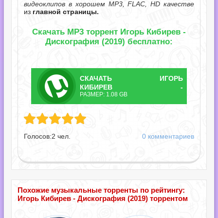
видеоклипов в хорошем MP3, FLAC, HD качестве
из
главной страницы.
Скачать MP3 торрент Игорь Кибирев -
Дискография (2019) бесплатно:
СКАЧАТЬ
ИГОРЬ
ТОРРЕНТ
КИБИРЕВ -
РАЗМЕР: 1.08 GB
ДИСКОГРАФИЯ.TORRENT
в - Дискография.torrent
Голосов:
2
чел.
0 комментариев
Похожие музыкальные торренты по рейтингу:
Игорь Кибирев - Дискография (2019) торрентом