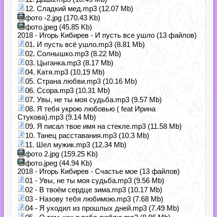
12. Сладкий мед.mp3 (12.07 Mb)
фото -2.jpg (170.43 Kb)
фото.jpeg (45.85 Kb)
2018 - Игорь Кибирев - И пусть все ушло (13 файлов)
01. И пусть всё ушло.mp3 (8.81 Mb)
02. Солнышко.mp3 (8.22 Mb)
03. Цыганка.mp3 (8.17 Mb)
04. Катя.mp3 (10.19 Mb)
05. Страна любви.mp3 (10.16 Mb)
06. Ссора.mp3 (10.31 Mb)
07. Увы, не ты моя судьба.mp3 (9.57 Mb)
08. Я тебя укрою любовью ( feat Ирина
Стукова).mp3 (9.14 Mb)
09. Я писал твое имя на стекле.mp3 (11.58 Mb)
10. Танец расставания.mp3 (10.3 Mb)
11. Шел мужик.mp3 (12.34 Mb)
фото 2.jpg (159.25 Kb)
фото.jpeg (44.94 Kb)
2018 - Игорь Кибирев - Счастье мое (13 файлов)
01 - Увы, не ты моя судьба.mp3 (9.56 Mb)
02 - В твоём сердце зима.mp3 (10.17 Mb)
03 - Назову тебя любимою.mp3 (7.68 Mb)
04 - Я уходил из прошлых дней.mp3 (7.49 Mb)