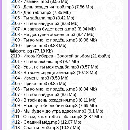
02 - Измены.mp3 (9.55 Mb)
03 - День рождения твой.mp3 (7.56 Mb)
04 - Для тебя.mp3 (7.35 Mb)
05 - Ты забыла.mp3 (8.42 Mb)
06 - Я тебя найду.mp3 (8.63 Mb)
07 - А завтра будет весна.mp3 (8.94 Mb)
08 - Не доступен абонент.mp3 (8.47 Mb)
09 - Ты ко мне не придёшь.mp3 (8.06 Mb)
10 - Привет.mp3 (9.88 Mb)
фото.jpg (77.19 Kb)
2019 - Игорь Кибирев - Золотой альбом (21 файл)
01 - Я тебя люблю.mp3 (9.7 Mb)
02 - Увы, не ты моя судьба.mp3 (9.57 Mb)
03 - В твоём сердце зима.mp3 (10.18 Mb)
04 - Измены.mp3 (9.53 Mb)
05 - Привет.mp3 (9.85 Mb)
06 - Ты ко мне не придёшь.mp3 (8.04 Mb)
07 - Я тебя найду.mp3 (8.6 Mb)
08 - В твой день рождения.mp3 (8.11 Mb)
09 - Назову тебя любимой.mp3 (7.69 Mb)
10 - Мы будем до утра вдвоём.mp3 (9.1 Mb)
11 - О том, как я тебя люблю.mp3 (8.87 Mb)
12 - Сладкий мёд.mp3 (12.07 Mb)
13 - Счастье моё.mp3 (10.27 Mb)