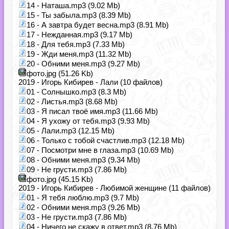
14 - Наташа.mp3 (9.02 Mb)
15 - Ты забыла.mp3 (8.39 Mb)
16 - А завтра будет весна.mp3 (8.91 Mb)
17 - Нежданная.mp3 (9.17 Mb)
18 - Для тебя.mp3 (7.33 Mb)
19 - Жди меня.mp3 (11.32 Mb)
20 - Обними меня.mp3 (9.27 Mb)
фото.jpg (51.26 Kb)
2019 - Игорь Кибирев - Лали (10 файлов)
01 - Солнышко.mp3 (8.3 Mb)
02 - Листья.mp3 (8.68 Mb)
03 - Я писал твоё имя.mp3 (11.66 Mb)
04 - Я ухожу от тебя.mp3 (9.93 Mb)
05 - Лали.mp3 (12.15 Mb)
06 - Только с тобой счастлив.mp3 (12.18 Mb)
07 - Посмотри мне в глаза.mp3 (10.69 Mb)
08 - Обними меня.mp3 (9.34 Mb)
09 - Не грусти.mp3 (7.86 Mb)
фото.jpg (45.15 Kb)
2019 - Игорь Кибирев - Любимой женщине (11 файлов)
01 - Я тебя люблю.mp3 (9.7 Mb)
02 - Обними меня.mp3 (9.26 Mb)
03 - Не грусти.mp3 (7.86 Mb)
04 - Ничего не скажу в ответ.mp3 (8.76 Mb)