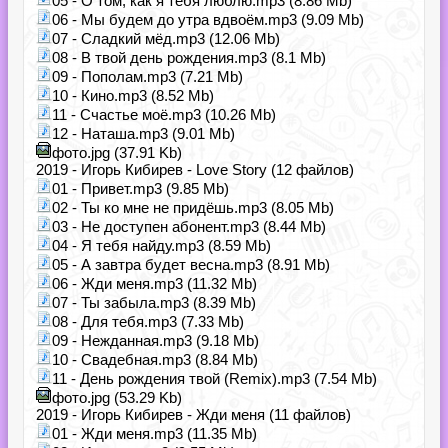
05 - О том, как я тебя люблю.mp3 (8.86 Mb)
06 - Мы будем до утра вдвоём.mp3 (9.09 Mb)
07 - Сладкий мёд.mp3 (12.06 Mb)
08 - В твой день рождения.mp3 (8.1 Mb)
09 - Пополам.mp3 (7.21 Mb)
10 - Кино.mp3 (8.52 Mb)
11 - Счастье моё.mp3 (10.26 Mb)
12 - Наташа.mp3 (9.01 Mb)
фото.jpg (37.91 Kb)
2019 - Игорь Кибирев - Love Story (12 файлов)
01 - Привет.mp3 (9.85 Mb)
02 - Ты ко мне не придёшь.mp3 (8.05 Mb)
03 - Не доступен абонент.mp3 (8.44 Mb)
04 - Я тебя найду.mp3 (8.59 Mb)
05 - А завтра будет весна.mp3 (8.91 Mb)
06 - Жди меня.mp3 (11.32 Mb)
07 - Ты забыла.mp3 (8.39 Mb)
08 - Для тебя.mp3 (7.33 Mb)
09 - Нежданная.mp3 (9.18 Mb)
10 - Свадебная.mp3 (8.84 Mb)
11 - День рождения твой (Remix).mp3 (7.54 Mb)
фото.jpg (53.29 Kb)
2019 - Игорь Кибирев - Жди меня (11 файлов)
01 - Жди меня.mp3 (11.35 Mb)