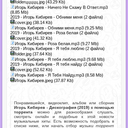
folderццццц.jpg (43.29 Kb)
Игорь Кибирев - Ничего Не Скажу В Ответ.mp3
(8.85 Mb)
2019 - Игорь Кибирев - Обними меня (2 файла)
cover.jpg (38.14 Kb)
Игорь Кибирев - Обними меня.mp3 (9.25 Mb)
2019 - Игорь Кибирев - Роза белая (2 файла)
cover.jpg (41.32 Kb)
Игорь Кибирев - Роза белая.mp3 (9.27 Mb)
2019 - Игорь Кибирев - Я тебя люблю (2 файла)
folder.jpg (37.64 Kb)
Игорь Кибирев - Я тебя люблю.mp3 (9.68 Mb)
2019 - Игорь Кибирев - Я тебя найду (2 файла)
cover.jpg (52.62 Kb)
Игорь Кибирев - Я Тебя Найду.mp3 (8.58 Mb)
Игорь Кибирев.jpeg (37.87 Kb)
Понравившейся, видеоклип, альбом или сборник
Игорь Кибирев - Дискография (2019) с помощью
торрента
можно для разнообразия слушать,
смотреть онлайн и подобные к этой новости
музыкальные хиты. Есть возможность подобрать в
списке ниже, или начать отбор
музыки торрент