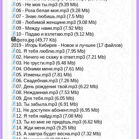
05 - Не моя ты.mp3 (9.39 Mb)
06 - Роза белая моя.mp3 (9.28 Mb)
07 - Знаю любишь.mp3 (7.5 Mb)
08 - Любимой женщине.mp3 (9.08 Mb)
09 - Между нами.mp3 (7.92 Mb)
10 - Падаю и взлетаю.mp3 (9.12 Mb)
фото.jpg (49.77 Kb)
2019 - Игорь Кибирев - Новое и лучшее (17 файлов)
01. Я тебя люблю.mp3 (7.95 Mb)
02. Ничего не скажу в ответ.mp3 (7.21 Mb)
03. Не грусти.mp3 (6.48 Mb)
04. Обними меня.mp3 (7.61 Mb)
05. Измены.mp3 (7.81 Mb)
06. Свадебная.mp3 (7.26 Mb)
07. День рождения твой.mp3 (6.22 Mb)
08. Нежданная.mp3 (7.53 Mb)
09. Для тебя.mp3 (6.05 Mb)
10. Ты забыла.mp3 (6.91 Mb)
11. Не доступен абонент.mp3 (6.95 Mb)
12. Я тебя найду.mp3 (7.08 Mb)
13. Ты ко мне не придёшь.mp3 (6.62 Mb)
14. Жди меня.mp3 (9.25 Mb)
15. А завтра будет весна.mp3 (7.32 Mb)