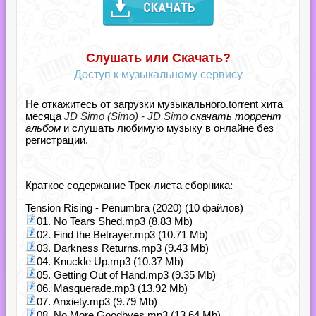
Слушать или Скачать?
Доступ к музыкальному сервису
Не откажитесь от загрузки музыкального.torrent хита
месяца
JD Simo (Simo) - JD Simo
скачать торрент
альбом
и слушать любимую музыку в онлайне без
регистрации.
Краткое содержание Трек-листа сборника:
Tension Rising - Penumbra (2020) (10 файлов)
01. No Tears Shed.mp3 (8.83 Mb)
02. Find the Betrayer.mp3 (10.71 Mb)
03. Darkness Returns.mp3 (9.43 Mb)
04. Knuckle Up.mp3 (10.37 Mb)
05. Getting Out of Hand.mp3 (9.35 Mb)
06. Masquerade.mp3 (13.92 Mb)
07. Anxiety.mp3 (9.79 Mb)
08. No More Goodbyes.mp3 (13.64 Mb)