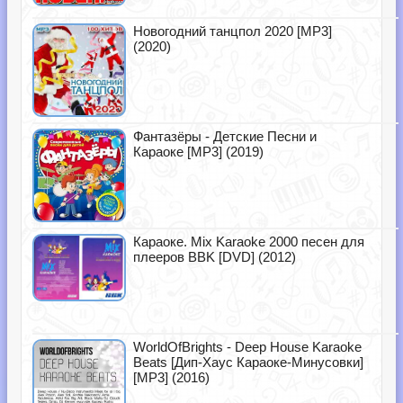
Новогодний танцпол 2020 [MP3]
(2020)
Фантазёры - Детские Песни и
Караоке [MP3] (2019)
Караоке. Mix Karaoke 2000 песен для
плееров BBK [DVD] (2012)
WorldOfBrights - Deep House Karaoke
Beats [Дип-Хаус Караоке-Минусовки]
[MP3] (2016)