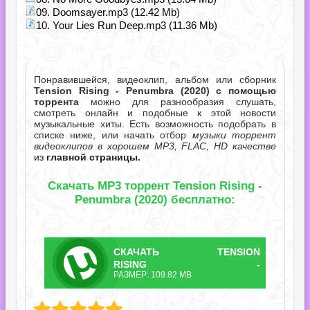
09. Doomsayer.mp3 (12.42 Mb)
10. Your Lies Run Deep.mp3 (11.36 Mb)
Понравившейся, видеоклип, альбом или сборник
Tension Rising - Penumbra (2020) с помощью
торрента
можно для разнообразия слушать,
смотреть онлайн и подобные к этой новости
музыкальные хиты. Есть возможность подобрать в
списке ниже, или начать отбор
музыки торрент
видеоклипов в хорошем MP3, FLAC, HD качестве
из
главной страницы.
Скачать MP3 торрент Tension Rising -
Penumbra (2020) бесплатно:
СКАЧАТЬ
TENSION
ТОРРЕНТ
RISING -
РАЗМЕР: 109.82 MB
PENUMBRA.TORRENT
g - Penumbra.torrent