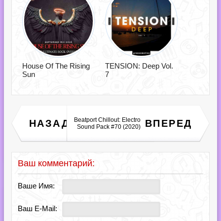
House Of The Rising
TENSION: Deep Vol.
Sun
7
Beatport Chillout: Electro
Discoтека 70-х, 80-х, 90-х,
НАЗАД
ВПЕРЕД
2000-х (2020)
Sound Pack #70 (2020)
Ваш комментарий:
Ваше Имя:
Ваш E-Mail: