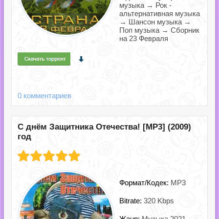
музыка → Рок -
альтернативная музыка
→ Шансон музыка →
Поп музыка → Сборник
на 23 Февраля
0 комментариев
С днём Защитника Отечества! [MP3] (2009)
год
Формат/Кодек:
MP3
Bitrate:
320 Kbps
Жанр:
Музыка 2021