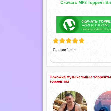
Скачать MP3 торрент Вл
СКАЧАТЬ
ТОРРЕ
РАЗМЕР: 158.92 MB
Название файла: Влади
Голосов:
1
чел.
Похожие музыкальные торренты п
торрентом