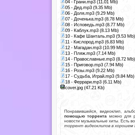
04 - Грани.mp3 (11.01 Mb)
05 - Дед.mp3 (9.35 Mb)
06 - Доля.mp3 (9.29 Mb)
07 - Доченька.mp3 (8.78 Mb)
08 - Исповедь.mp3 (8.77 Mb)
09 - Каблук.mp3 (8.13 Mb)
10 - Кафе Шанталь.mp3 (9.53 Mb)
11 - Кислород.mp3 (6.83 Mb)
12 - Магадан.mp3 (10.99 Mb)
13 - Пляж.mp3 (7.14 Mb)
14 - Православные.mp3 (8.72 Mb)
15 - Приговор.mp3 (7.94 Mb)
16 - Розы.mp3 (9.22 Mb)
17 - Судьба, Играй.mp3 (9.84 Mb)
18 - Феррари.mp3 (6.11 Mb)
cover.jpg (47.21 Kb)
Понравившейся, видеоклип, аль
помощью торрента
можно для ра
новости музыкальные хиты. Есть в
торрент видеоклипов в хорошем 