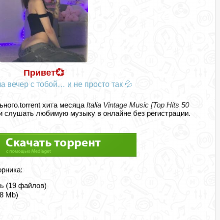
Привет💞
а вечер с тобой… и не просто так 💦
ьного.torrent хита месяца
Italia Vintage Music [Top Hits 50
и слушать любимую музыку в онлайне без регистрации.
орника:
ь (19 файлов)
8 Mb)