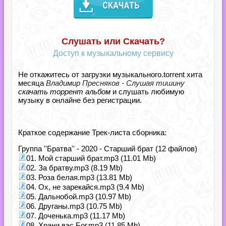
Слушать или Скачать?
Доступ к музыкальному сервису
Не откажитесь от загрузки музыкального.torrent хита
месяца
Владимир Пресняков - Слушая тишину
скачать торрент альбом
и слушать любимую
музыку в онлайне без регистрации.
Краткое содержание Трек-листа сборника:
Группа ''Братва'' - 2020 - Старший брат (12 файлов)
01. Мой старший брат.mp3 (11.01 Mb)
02. За братву.mp3 (8.19 Mb)
03. Роза белая.mp3 (13.81 Mb)
04. Ох, не зарекайся.mp3 (9.4 Mb)
05. Дальнобой.mp3 (10.97 Mb)
06. Друганы.mp3 (10.75 Mb)
07. Доченька.mp3 (11.17 Mb)
08. Храни вас Бог.mp3 (11.85 Mb)