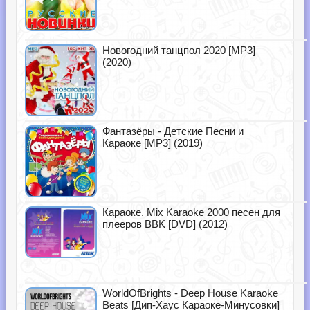
Новогодний танцпол 2020 [MP3]
(2020)
Фантазёры - Детские Песни и
Караоке [MP3] (2019)
Караоке. Mix Karaoke 2000 песен для
плееров BBK [DVD] (2012)
WorldOfBrights - Deep House Karaoke
Beats [Дип-Хаус Караоке-Минусовки]