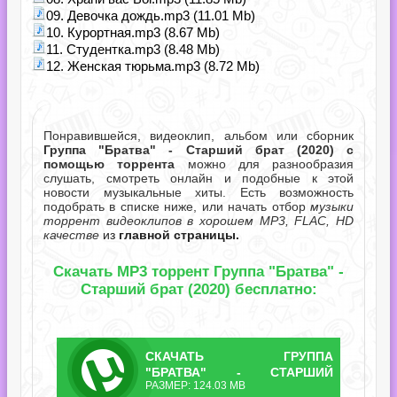
09. Девочка дождь.mp3 (11.01 Mb)
10. Курортная.mp3 (8.67 Mb)
11. Студентка.mp3 (8.48 Mb)
12. Женская тюрьма.mp3 (8.72 Mb)
Понравившейся, видеоклип, альбом или сборник
Группа "Братва" - Старший брат (2020) с
помощью торрента
можно для разнообразия
слушать, смотреть онлайн и подобные к этой
новости музыкальные хиты. Есть возможность
подобрать в списке ниже, или начать отбор
музыки
торрент видеоклипов в хорошем MP3, FLAC, HD
качестве
из
главной страницы.
Скачать MP3 торрент Группа "Братва" -
Старший брат (2020) бесплатно:
СКАЧАТЬ
ГРУППА
ТОРРЕНТ
"БРАТВА" - СТАРШИЙ
РАЗМЕР: 124.03 MB
БРАТ.TORRENT