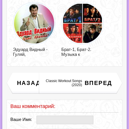
Эдуард Видный -
Брат-1, Брат-2.
Гуляй,
Музыка к
Athrox - Дискография-
Classic Workout Songs
НАЗАД
ВПЕРЕД
2016 - 2018 (2020)
(2020)
Ваш комментарий:
Ваше Имя: