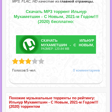
MP3, FLAC, HD качестве
из
главной страницы.
Скачать MP3 торрент Ильнур
Мухаметшин - С Новым, 2021-м Годом!!!
(2020) бесплатно:
СКАЧАТЬ
ИЛЬНУР
ТОРРЕНТ
МУХАМЕТШИН - С НОВЫМ,
РАЗМЕР: 120.84 MB
2021-М ГОДОМ!!!.TORRENT
метшин - С Новым, 2021-м Годом!!!.torrent
Голосов:
5
чел.
0 комментариев
Похожие музыкальные торренты по рейтингу:
Ильнур Мухаметшин - С Новым, 2021-м Годом!!!
(2020) торрентом