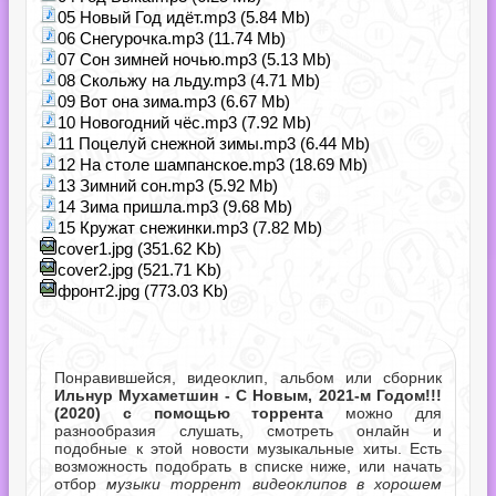
05 Новый Год идёт.mp3 (5.84 Mb)
06 Снегурочка.mp3 (11.74 Mb)
07 Сон зимней ночью.mp3 (5.13 Mb)
08 Скольжу на льду.mp3 (4.71 Mb)
09 Вот она зима.mp3 (6.67 Mb)
10 Новогодний чёс.mp3 (7.92 Mb)
11 Поцелуй снежной зимы.mp3 (6.44 Mb)
12 На столе шампанское.mp3 (18.69 Mb)
13 Зимний сон.mp3 (5.92 Mb)
14 Зима пришла.mp3 (9.68 Mb)
15 Кружат снежинки.mp3 (7.82 Mb)
cover1.jpg (351.62 Kb)
cover2.jpg (521.71 Kb)
фронт2.jpg (773.03 Kb)
Понравившейся, видеоклип, альбом или сборник
Ильнур Мухаметшин - С Новым, 2021-м Годом!!!
(2020) с помощью торрента
можно для
разнообразия слушать, смотреть онлайн и
подобные к этой новости музыкальные хиты. Есть
возможность подобрать в списке ниже, или начать
отбор
музыки торрент видеоклипов в хорошем