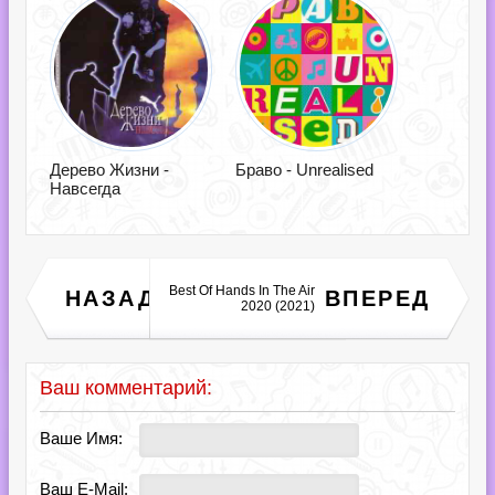
Дерево Жизни -
Браво - Unrealised
Навсегда
Beatport Psychedelic
Best Of Hands In The Air
НАЗАД
ВПЕРЕД
Trance: Sound Pack #388
2020 (2021)
(2021)
Ваш комментарий:
Ваше Имя:
Ваш E-Mail: