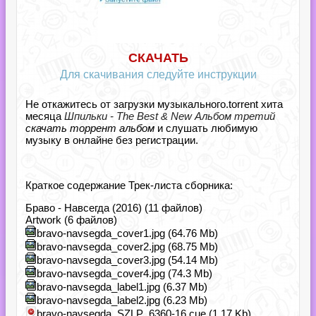
СКАЧАТЬ
Для скачивания следуйте инструкции
Не откажитесь от загрузки музыкального.torrent хита
месяца
Шпильки - The Best & New Альбом третий
скачать торрент альбом
и слушать любимую
музыку в онлайне без регистрации.
Краткое содержание Трек-листа сборника:
Браво - Навсегда (2016) (11 файлов)
Artwork (6 файлов)
bravo-navsegda_cover1.jpg (64.76 Mb)
bravo-navsegda_cover2.jpg (68.75 Mb)
bravo-navsegda_cover3.jpg (54.14 Mb)
bravo-navsegda_cover4.jpg (74.3 Mb)
bravo-navsegda_label1.jpg (6.37 Mb)
bravo-navsegda_label2.jpg (6.23 Mb)
bravo-navsegda_SZLP_6360-16.cue (1.17 Kb)