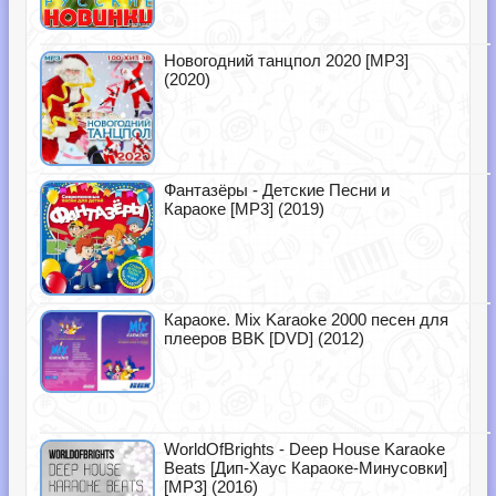
Новогодний танцпол 2020 [MP3]
(2020)
Фантазёры - Детские Песни и
Караоке [MP3] (2019)
Караоке. Mix Karaoke 2000 песен для
плееров BBK [DVD] (2012)
WorldOfBrights - Deep House Karaoke
Beats [Дип-Хаус Караоке-Минусовки]
[MP3] (2016)