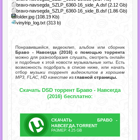
bravo-navsegda_SZLP_6360-16_side_A.dsf (2.12 Gb)
bravo-navsegda_SZLP_6360-16_side_B.dsf (1.86 Gb)
folder.jpg (108.19 Kb)
vinylrip_log.txt (313 b)
Понравившейся, видеоклип, альбом или сборник
Браво - Навсегда (2016) с помощью торрента
можно для разнообразия слушать, смотреть онлайн
и подобные к этой новости музыкальные хиты. Есть
возможность подобрать в списке ниже, или начать
отбор
музыки торрент видеоклипов в хорошем
MP3, FLAC, HD качестве
из
главной страницы.
Скачать DSD торрент Браво - Навсегда
(2016) бесплатно:
СКАЧАТЬ
БРАВО -
ТОРРЕНТ
НАВСЕГДА.TORRENT
РАЗМЕР: 4.25 GB
егда.torrent