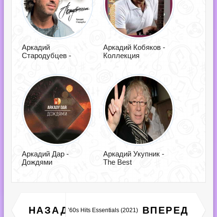
Аркадий
Аркадий Кобяков -
Стародубцев -
Коллекция
Аркадий Дар -
Аркадий Укупник -
Дождями
The Best
НАЗАД
ВПЕРЕД
’60s Hits Essentials (2021)
70s Rock Anthems (2021)