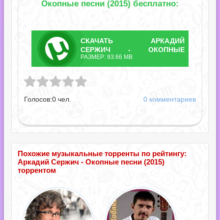
Окопные песни (2015) бесплатно:
СКАЧАТЬ
АРКАДИЙ
ТОРРЕНТ
СЕРЖИЧ - ОКОПНЫЕ
РАЗМЕР: 93.66 MB
ПЕСНИ.TORRENT
жич - Окопные песни.torrent
Голосов:
0
чел.
0 комментариев
Похожие музыкальные торренты по рейтингу:
Аркадий Сержич - Окопные песни (2015)
торрентом