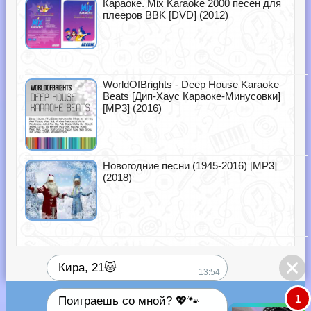
Караоке. Mix Karaoke 2000 песен для
плееров BBK [DVD] (2012)
WorldOfBrights - Deep House Karaoke
Beats [Дип-Хаус Караоке-Минусовки]
[MP3] (2016)
Новогодние песни (1945-2016) [MP3]
(2018)
Кира, 21🐱
13:54
1
Поиграешь со мной? 💖🐾