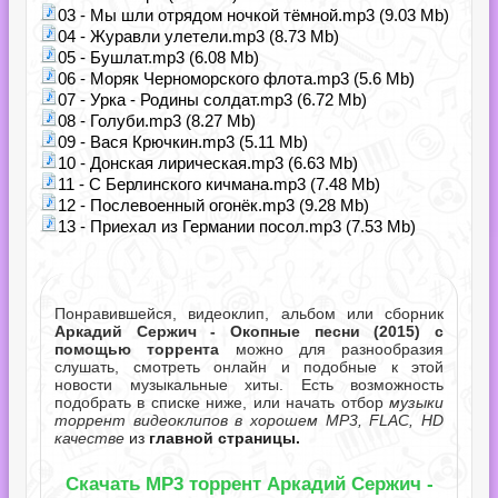
03 - Мы шли отрядом ночкой тёмной.mp3 (9.03 Mb)
04 - Журавли улетели.mp3 (8.73 Mb)
05 - Бушлат.mp3 (6.08 Mb)
06 - Моряк Черноморского флота.mp3 (5.6 Mb)
07 - Урка - Родины солдат.mp3 (6.72 Mb)
08 - Голуби.mp3 (8.27 Mb)
09 - Вася Крючкин.mp3 (5.11 Mb)
10 - Донская лирическая.mp3 (6.63 Mb)
11 - С Берлинского кичмана.mp3 (7.48 Mb)
12 - Послевоенный огонёк.mp3 (9.28 Mb)
13 - Приехал из Германии посол.mp3 (7.53 Mb)
Понравившейся, видеоклип, альбом или сборник
Аркадий Сержич - Окопные песни (2015) с
помощью торрента
можно для разнообразия
слушать, смотреть онлайн и подобные к этой
новости музыкальные хиты. Есть возможность
подобрать в списке ниже, или начать отбор
музыки
торрент видеоклипов в хорошем MP3, FLAC, HD
качестве
из
главной страницы.
Скачать MP3 торрент Аркадий Сержич -