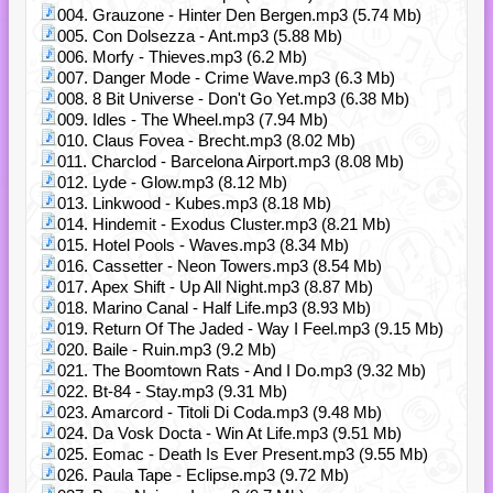
004. Grauzone - Hinter Den Bergen.mp3 (5.74 Mb)
005. Con Dolsezza - Ant.mp3 (5.88 Mb)
006. Morfy - Thieves.mp3 (6.2 Mb)
007. Danger Mode - Crime Wave.mp3 (6.3 Mb)
008. 8 Bit Universe - Don't Go Yet.mp3 (6.38 Mb)
009. Idles - The Wheel.mp3 (7.94 Mb)
010. Claus Fovea - Brecht.mp3 (8.02 Mb)
011. Charclod - Barcelona Airport.mp3 (8.08 Mb)
012. Lyde - Glow.mp3 (8.12 Mb)
013. Linkwood - Kubes.mp3 (8.18 Mb)
014. Hindemit - Exodus Cluster.mp3 (8.21 Mb)
015. Hotel Pools - Waves.mp3 (8.34 Mb)
016. Cassetter - Neon Towers.mp3 (8.54 Mb)
017. Apex Shift - Up All Night.mp3 (8.87 Mb)
018. Marino Canal - Half Life.mp3 (8.93 Mb)
019. Return Of The Jaded - Way I Feel.mp3 (9.15 Mb)
020. Baile - Ruin.mp3 (9.2 Mb)
021. The Boomtown Rats - And I Do.mp3 (9.32 Mb)
022. Bt-84 - Stay.mp3 (9.31 Mb)
023. Amarcord - Titoli Di Coda.mp3 (9.48 Mb)
024. Da Vosk Docta - Win At Life.mp3 (9.51 Mb)
025. Eomac - Death Is Ever Present.mp3 (9.55 Mb)
026. Paula Tape - Eclipse.mp3 (9.72 Mb)