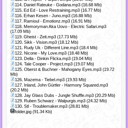
114. Daniel Rateuke - Godana.mp3 (16.68 Mb)
115. Ed Ed - Love Restraining.mp3 (16.77 Mb)
116. Erhan Kesen - Juno.mp3 (16.88 Mb)
117. Ramioul - Emotionz.mp3 (16.91 Mb)
118. Memoryman Aka Uovo - Electric Safari.mp3
(17.09 Mb)
119. Gheist - Zeit.mp3 (17.73 Mb)
120. Sikk - Vision.mp3 (18.12 Mb)
121. Rudy Uk - Different Line.mp3 (18.4 Mb)
122. Nicone - My Love.mp3 (18.48 Mb)
123. Della - Dinkin Flicka.mp3 (19.04 Mb)
124. Tale Cooper - Project.mp3 (19.07 Mb)
125. Oberst & Buchner - Mahogany Eyes.mp3 (19.72
Mb)
126. Mazema - Tiebel.mp3 (19.93 Mb)
127. Inland, John Gürtler - Harmony Squared.mp3
(20.2 Mb)
128. Jay Glass Dubs - Jungle Shuffle.mp3 (20.29 Mb)
129. Ruben Schwarz - Walpurgis.mp3 (24.32 Mb)
130. Stl - Troublemaker.mp3 (28.81 Mb)
folder.jpg (91.34 Kb)