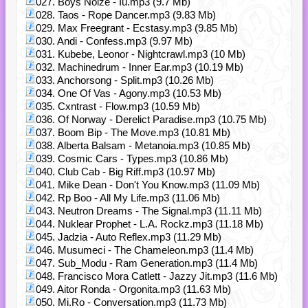
027. Boys Noize - Iu.mp3 (9.7 Mb)
028. Taos - Rope Dancer.mp3 (9.83 Mb)
029. Max Freegrant - Ecstasy.mp3 (9.85 Mb)
030. Andi - Confess.mp3 (9.97 Mb)
031. Kubebe, Leonor - Nightcrawl.mp3 (10 Mb)
032. Machinedrum - Inner Ear.mp3 (10.19 Mb)
033. Anchorsong - Split.mp3 (10.26 Mb)
034. One Of Vas - Agony.mp3 (10.53 Mb)
035. Cxntrast - Flow.mp3 (10.59 Mb)
036. Of Norway - Derelict Paradise.mp3 (10.75 Mb)
037. Boom Bip - The Move.mp3 (10.81 Mb)
038. Alberta Balsam - Metanoia.mp3 (10.85 Mb)
039. Cosmic Cars - Types.mp3 (10.86 Mb)
040. Club Cab - Big Riff.mp3 (10.97 Mb)
041. Mike Dean - Don't You Know.mp3 (11.09 Mb)
042. Rp Boo - All My Life.mp3 (11.06 Mb)
043. Neutron Dreams - The Signal.mp3 (11.11 Mb)
044. Nuklear Prophet - L.A. Rockz.mp3 (11.18 Mb)
045. Jadzia - Auto Reflex.mp3 (11.29 Mb)
046. Musumeci - The Chameleon.mp3 (11.4 Mb)
047. Sub_Modu - Ram Generation.mp3 (11.4 Mb)
048. Francisco Mora Catlett - Jazzy Jit.mp3 (11.6 Mb)
049. Aitor Ronda - Orgonita.mp3 (11.63 Mb)
050. Mi.Ro - Conversation.mp3 (11.73 Mb)