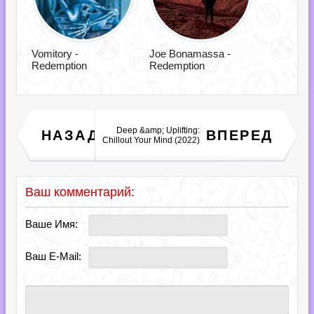
Vomitory -
Joe Bonamassa -
Redemption
Redemption
Deep &amp; Uplifting:
НАЗАД
ВПЕРЕД
Good Feeling 10s (2022)
Chillout Your Mind (2022)
Ваш комментарий:
Ваше Имя:
Ваш E-Mail: