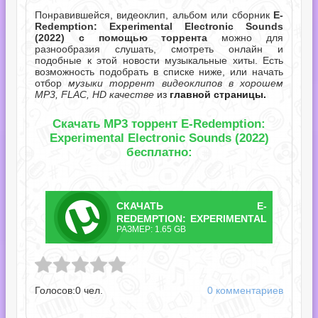
Понравившейся, видеоклип, альбом или сборник
E-
Redemption: Experimental Electronic Sounds
(2022) с помощью торрента
можно для
разнообразия слушать, смотреть онлайн и
подобные к этой новости музыкальные хиты. Есть
возможность подобрать в списке ниже, или начать
отбор
музыки торрент видеоклипов в хорошем
MP3, FLAC, HD качестве
из
главной страницы.
Скачать MP3 торрент E-Redemption:
Experimental Electronic Sounds (2022)
бесплатно:
СКАЧАТЬ
E-
ТОРРЕНТ
REDEMPTION: EXPERIMENTAL
РАЗМЕР: 1.65 GB
ELECTRONIC
 Experimental Electronic Sounds.torrent
SOUNDS.TORRENT
Голосов:
0
чел.
0 комментариев