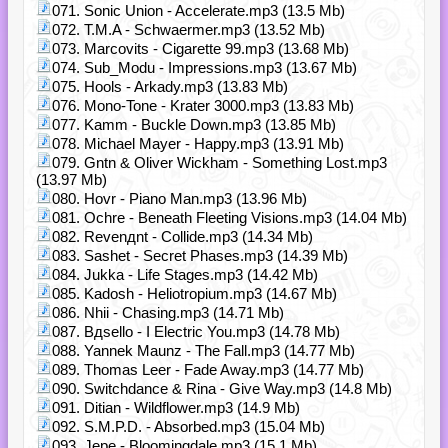
071. Sonic Union - Accelerate.mp3 (13.5 Mb)
072. T.M.A - Schwaermer.mp3 (13.52 Mb)
073. Marcovits - Cigarette 99.mp3 (13.68 Mb)
074. Sub_Modu - Impressions.mp3 (13.67 Mb)
075. Hools - Arkady.mp3 (13.83 Mb)
076. Mono-Tone - Krater 3000.mp3 (13.83 Mb)
077. Kamm - Buckle Down.mp3 (13.85 Mb)
078. Michael Mayer - Happy.mp3 (13.91 Mb)
079. Gntn & Oliver Wickham - Something Lost.mp3
(13.97 Mb)
080. Hovr - Piano Man.mp3 (13.96 Mb)
081. Ochre - Beneath Fleeting Visions.mp3 (14.04 Mb)
082. Revenдnt - Collide.mp3 (14.34 Mb)
083. Sashet - Secret Phases.mp3 (14.39 Mb)
084. Jukka - Life Stages.mp3 (14.42 Mb)
085. Kadosh - Heliotropium.mp3 (14.67 Mb)
086. Nhii - Chasing.mp3 (14.71 Mb)
087. Bдsello - I Electric You.mp3 (14.78 Mb)
088. Yannek Maunz - The Fall.mp3 (14.77 Mb)
089. Thomas Leer - Fade Away.mp3 (14.77 Mb)
090. Switchdance & Rina - Give Way.mp3 (14.8 Mb)
091. Ditian - Wildflower.mp3 (14.9 Mb)
092. S.M.P.D. - Absorbed.mp3 (15.04 Mb)
093. Jepe - Bloomingdale.mp3 (15.1 Mb)