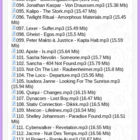
094. Jonathan Kaspar - Von Draussen.mp3 (15.38 Mb)
095. Kalipo - The Stork.mp3 (15.47 Mb)
096. Twilight Ritual - Amorphous Materials.mp3 (15.45
Mb)
097. Lexer - Suffer.mp3 (15.49 Mb)
098. Gheist - Egos.mp3 (15.5 Mb)
099. Peter Makto & Justrice - Kapta Halt.mp3 (15.59
Mb)
100. Apste - Ix.mp3 (15.64 Mb)
101. Sasha Nevolin - Someone.mp3 (15.7 Mb)
102. Sancha - 404 Not Found.mp3 (15.79 Mb)
103. Not On The List - Raubenheimer.mp3 (15.8 Mb)
104. The Loco - Departure.mp3 (15.95 Mb)
105. Isadora Janne - Looking For The Sunrise.mp3
(15.94 Mb)
106. Quiqui - Changes.mp3 (16.15 Mb)
107. Dynacom - Lost Boy.mp3 (16.47 Mb)
108. Stativ Connection - Dikkk.mp3 (16.5 Mb)
109. Meicon - Lifelines.mp3 (16.54 Mb)
110. Shelley Johannson - Paradise Found.mp3 (16.51
Mb)
111. Cyberwalker - Revelation.mp3 (16.55 Mb)
112. Jacme - Nuit Des Temps.mp3 (16.56 Mb)
113. Id Project - Purple Ai.mp3 (16.67 Mb)