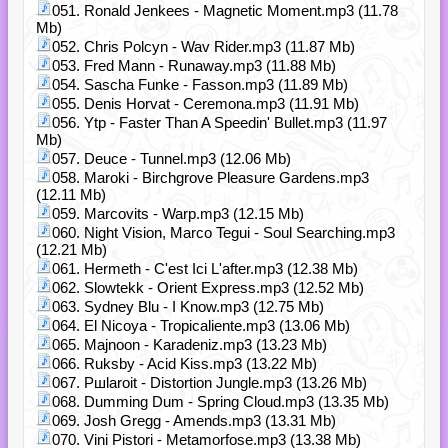
051. Ronald Jenkees - Magnetic Moment.mp3 (11.78
Mb)
052. Chris Polcyn - Wav Rider.mp3 (11.87 Mb)
053. Fred Mann - Runaway.mp3 (11.88 Mb)
054. Sascha Funke - Fasson.mp3 (11.89 Mb)
055. Denis Horvat - Ceremona.mp3 (11.91 Mb)
056. Ytp - Faster Than A Speedin' Bullet.mp3 (11.97
Mb)
057. Deuce - Tunnel.mp3 (12.06 Mb)
058. Maroki - Birchgrove Pleasure Gardens.mp3
(12.11 Mb)
059. Marcovits - Warp.mp3 (12.15 Mb)
060. Night Vision, Marco Tegui - Soul Searching.mp3
(12.21 Mb)
061. Hermeth - C'est Ici L'after.mp3 (12.38 Mb)
062. Slowtekk - Orient Express.mp3 (12.52 Mb)
063. Sydney Blu - I Know.mp3 (12.75 Mb)
064. El Nicoya - Tropicaliente.mp3 (13.06 Mb)
065. Majnoon - Karadeniz.mp3 (13.23 Mb)
066. Ruksby - Acid Kiss.mp3 (13.22 Mb)
067. Pшlaroit - Distortion Jungle.mp3 (13.26 Mb)
068. Dumming Dum - Spring Cloud.mp3 (13.35 Mb)
069. Josh Gregg - Amends.mp3 (13.31 Mb)
070. Vini Pistori - Metamorfose.mp3 (13.38 Mb)