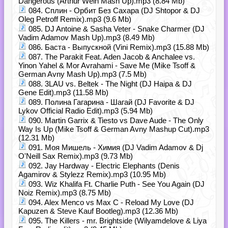
Dangerous (Arthur Wein Mash Up).mp3 (8.84 Mb)
084. Сплин - Орбит Без Сахара (DJ Shtopor & DJ
Oleg Petroff Remix).mp3 (9.6 Mb)
085. DJ Antoine & Sasha Veter - Snake Charmer (DJ
Vadim Adamov Mash Up).mp3 (8.49 Mb)
086. Баста - Выпускной (Vini Remix).mp3 (15.88 Mb)
087. The Parakit Feat. Aden Jacob & Anchalee vs.
Yinon Yahel & Mor Avrahami - Save Me (Mike Tsoff &
German Avny Mash Up).mp3 (7.5 Mb)
088. 3LAU vs. Beltek - The Night (DJ Haipa & DJ
Gene Edit).mp3 (11.58 Mb)
089. Полина Гагарина - Шагай (DJ Favorite & DJ
Lykov Official Radio Edit).mp3 (5.94 Mb)
090. Martin Garrix & Tiesto vs Dave Aude - The Only
Way Is Up (Mike Tsoff & German Avny Mashup Cut).mp3
(12.31 Mb)
091. Моя Мишель - Химия (DJ Vadim Adamov & Dj
O'Neill Sax Remix).mp3 (9.73 Mb)
092. Jay Hardway - Electric Elephants (Denis
Agamirov & Stylezz Remix).mp3 (10.95 Mb)
093. Wiz Khalifa Ft. Charlie Puth - See You Again (DJ
Noiz Remix).mp3 (8.75 Mb)
094. Alex Menco vs Max C - Reload My Love (DJ
Kapuzen & Steve Kauf Bootleg).mp3 (12.36 Mb)
095. The Killers - mr. Brightside (Wilyamdelove & Liya