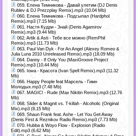
059. Елена Темникова - Давай улетим (DJ Denis
Rublev & DJ Prezzplay Remix).mp3 (10.04 Mb)
060. Елена Темникова - Подсыпал (Hardphol
Remix).mp3 (7.15 Mb)
061. Настя Кудри - Знай (Denis Agamirov
Remix).mp3 (9.44 Mb)
062. Artik & Asti - Тебе все можно (RemPhil
Remix).mp3 (11.73 Mb)
063. Paul Van Dyk - For An Angel (Alexey Romeo &
Julia Luna 2010 Unreleased Remix).mp3 (18.09 Mb)
064. Danny - If Only You (MaxiGroove Project
Remix).mp3 (10.44 Mb)
065. Iowa - Красота (Ivan Spell Remix).mp3 (11.32
Mb)
066. Happy People feat Марсель - Гимн
Молодых.mp3 (7.48 Mb)
067. MAGIC! - Rude (Max Nikitin Remix).mp3 (12.76
Mb)
068. Slider & Magnit vs. T-killah - Alcoholic (Original
Mix).mp3 (8.15 Mb)
069. Shaun Frank feat. Ashe - Let You Get Away
(Denis First & Reznikov Radio Remix).mp3 (7.73 Mb)
070. Hubba & Woyo Flow - Explosion (Radio
Edit).mp3 (6.62 Mb)