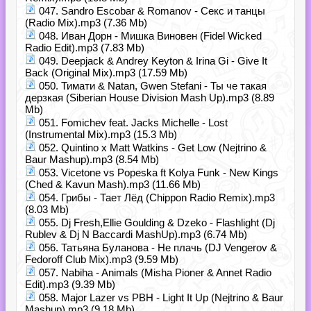
047. Sandro Escobar & Romanov - Секс и танцы
(Radio Mix).mp3 (7.36 Mb)
048. Иван Дорн - Мишка Виновен (Fidel Wicked
Radio Edit).mp3 (7.83 Mb)
049. Deepjack & Andrey Keyton & Irina Gi - Give It
Back (Original Mix).mp3 (17.59 Mb)
050. Тимати & Natan, Gwen Stefani - Ты че такая
дерзкая (Siberian House Division Mash Up).mp3 (8.89
Mb)
051. Fomichev feat. Jacks Michelle - Lost
(Instrumental Mix).mp3 (15.3 Mb)
052. Quintino x Matt Watkins - Get Low (Nejtrino &
Baur Mashup).mp3 (8.54 Mb)
053. Vicetone vs Popeska ft Kolya Funk - New Kings
(Ched & Kavun Mash).mp3 (11.66 Mb)
054. Грибы - Тает Лёд (Chippon Radio Remix).mp3
(8.03 Mb)
055. Dj Fresh,Ellie Goulding & Dzeko - Flashlight (Dj
Rublev & Dj N Baccardi MashUp).mp3 (6.74 Mb)
056. Татьяна Буланова - Не плачь (DJ Vengerov &
Fedoroff Club Mix).mp3 (9.59 Mb)
057. Nabiha - Animals (Misha Pioner & Annet Radio
Edit).mp3 (9.39 Mb)
058. Major Lazer vs PBH - Light It Up (Nejtrino & Baur
Mashup).mp3 (9.18 Mb)