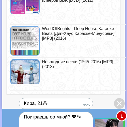
плееров BBK [DVD] (2012)
WorldOfBrights - Deep House Karaoke
Beats [Дип-Хаус Караоке-Минусовки]
[MP3] (2016)
Новогодние песни (1945-2016) [MP3]
(2018)
Кира, 21🐱
19:25
1
Поиграешь со мной? 💖🐾