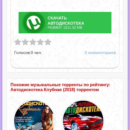
СКАЧАТЬ
ТОРРЕНТ
АВТОДИСКОТЕКА
РАЗМЕР: 1011.32 MB
КЛУБНАЯ.TORRENT
а Клубная.torrent
Голосов:
0
чел.
0 комментариев
Похожие музыкальные торренты по рейтингу:
Автодискотека Клубная (2018) торрентом