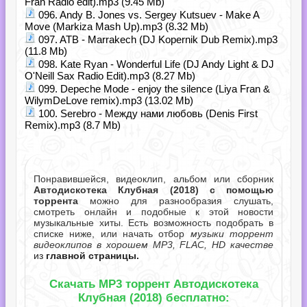
Fran Radio edit).mp3 (9.45 Mb)
096. Andy B. Jones vs. Sergey Kutsuev - Make A
Move (Markiza Mash Up).mp3 (8.32 Mb)
097. ATB - Marrakech (DJ Kopernik Dub Remix).mp3
(11.8 Mb)
098. Kate Ryan - Wonderful Life (DJ Andy Light & DJ
O'Neill Sax Radio Edit).mp3 (8.27 Mb)
099. Depeche Mode - enjoy the silence (Liya Fran &
WilymDeLove remix).mp3 (13.02 Mb)
100. Serebro - Между нами любовь (Denis First
Remix).mp3 (8.7 Mb)
Понравившейся, видеоклип, альбом или сборник
Автодискотека Клубная (2018) с помощью
торрента
можно для разнообразия слушать,
смотреть онлайн и подобные к этой новости
музыкальные хиты. Есть возможность подобрать в
списке ниже, или начать отбор
музыки торрент
видеоклипов в хорошем MP3, FLAC, HD качестве
из
главной страницы.
Скачать MP3 торрент Автодискотека
Клубная (2018) бесплатно: