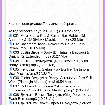
Краткое содержание Трек-листа сборника:
Автодискотека Клубная (2017) (100 файлов)
001. Fleur East x Pep & Rash - Sax Rabbit (DJ
Agamirov & DJ Stylezz MashUp).mp3 (8.29 Mb)
002. Basement Jaxx - Never Say Never (Galin
Remix).mp3 (10.05 Mb)
003. Justin Bieber - Sorry (Dj Natasha Baccardi &
Dmitriy Rs Extended).mp3 (10.27 Mb)
004. T-killah - Невидимая (Dj Squeeze & Dj Vlad
Hardy Remix).mp3 (12.02 Mb)
005. Felix Jaehn x Stefan Rio - Bonfire (Nejtrino &
Baur Mashup).mp3 (7.39 Mb)
006. Global Deejays & Danny Marquez vs Alex Shik -
Work (Pitchugin Mashup).mp3 (9.54 Mb)
007. Coldplay feat. Legran & Alex Rosco vs.
Funkerman - Speed Up (Ice Mash Up).mp3 (10.73 Mb)
008. Джиган - Время Похудеть (Oleg Perets & Ivan
Flash Remix).mp3 (10.29 Mb)
009. Джиган vs. Bryce - Время Похудеть (Sergey