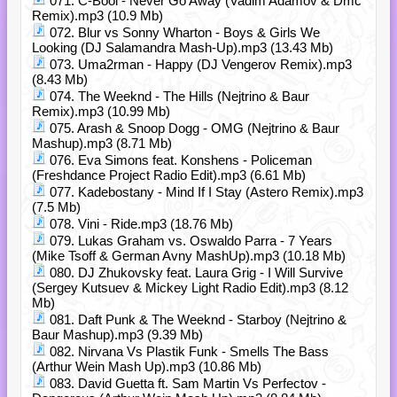
071. C-Bool - Never Go Away (Vadim Adamov & Dmc
Remix).mp3 (10.9 Mb)
072. Blur vs Sonny Wharton - Boys & Girls We
Looking (DJ Salamandra Mash-Up).mp3 (13.43 Mb)
073. Uma2rman - Happy (DJ Vengerov Remix).mp3
(8.43 Mb)
074. The Weeknd - The Hills (Nejtrino & Baur
Remix).mp3 (10.99 Mb)
075. Arash & Snoop Dogg - OMG (Nejtrino & Baur
Mashup).mp3 (8.71 Mb)
076. Eva Simons feat. Konshens - Policeman
(Freshdance Project Radio Edit).mp3 (6.61 Mb)
077. Kadebostany - Mind If I Stay (Astero Remix).mp3
(7.5 Mb)
078. Vini - Ride.mp3 (18.76 Mb)
079. Lukas Graham vs. Oswaldo Parra - 7 Years
(Mike Tsoff & German Avny MashUp).mp3 (10.18 Mb)
080. DJ Zhukovsky feat. Laura Grig - I Will Survive
(Sergey Kutsuev & Mickey Light Radio Edit).mp3 (8.12
Mb)
081. Daft Punk & The Weeknd - Starboy (Nejtrino &
Baur Mashup).mp3 (9.39 Mb)
082. Nirvana Vs Plastik Funk - Smells The Bass
(Arthur Wein Mash Up).mp3 (10.86 Mb)
083. David Guetta ft. Sam Martin Vs Perfectov -