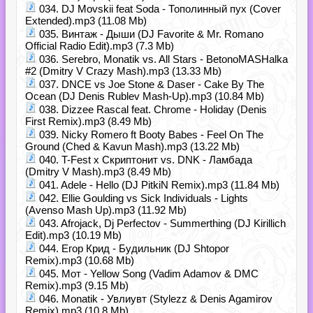
034. DJ Movskii feat Soda - Тополинный пух (Cover
Extended).mp3 (11.08 Mb)
035. Винтаж - Дыши (DJ Favorite & Mr. Romano
Official Radio Edit).mp3 (7.3 Mb)
036. Serebro, Monatik vs. All Stars - BetonoMASHalka
#2 (Dmitry V Crazy Mash).mp3 (13.33 Mb)
037. DNCE vs Joe Stone & Daser - Cake By The
Ocean (DJ Denis Rublev Mash-Up).mp3 (10.84 Mb)
038. Dizzee Rascal feat. Chrome - Holiday (Denis
First Remix).mp3 (8.49 Mb)
039. Nicky Romero ft Booty Babes - Feel On The
Ground (Ched & Kavun Mash).mp3 (13.22 Mb)
040. T-Fest x Скриптонит vs. DNK - Ламбада
(Dmitry V Mash).mp3 (8.49 Mb)
041. Adele - Hello (DJ PitkiN Remix).mp3 (11.84 Mb)
042. Ellie Goulding vs Sick Individuals - Lights
(Avenso Mash Up).mp3 (11.92 Mb)
043. Afrojack, Dj Perfectov - Summerthing (DJ Kirillich
Edit).mp3 (10.19 Mb)
044. Егор Крид - Будильник (DJ Shtopor
Remix).mp3 (10.68 Mb)
045. Мот - Yellow Song (Vadim Adamov & DMC
Remix).mp3 (9.15 Mb)
046. Monatik - Увлиувт (Stylezz & Denis Agamirov
Remix).mp3 (10.8 Mb)