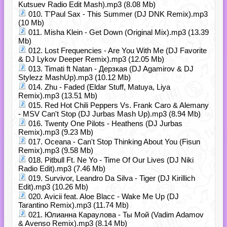
Kutsuev Radio Edit Mash).mp3 (8.08 Mb)
010. T'Paul Sax - This Summer (DJ DNK Remix).mp3
(10 Mb)
011. Misha Klein - Get Down (Original Mix).mp3 (13.39
Mb)
012. Lost Frequencies - Are You With Me (DJ Favorite
& DJ Lykov Deeper Remix).mp3 (12.05 Mb)
013. Timati ft Natan - Дерзкая (DJ Agamirov & DJ
Stylezz MashUp).mp3 (10.12 Mb)
014. Zhu - Faded (Eldar Stuff, Matuya, Liya
Remix).mp3 (13.51 Mb)
015. Red Hot Chili Peppers Vs. Frank Caro & Alemany
- MSV Can't Stop (DJ Jurbas Mash Up).mp3 (8.94 Mb)
016. Twenty One Pilots - Heathens (DJ Jurbas
Remix).mp3 (9.23 Mb)
017. Oceana - Can't Stop Thinking About You (Fisun
Remix).mp3 (9.58 Mb)
018. Pitbull Ft. Ne Yo - Time Of Our Lives (DJ Niki
Radio Edit).mp3 (7.46 Mb)
019. Survivor, Leandro Da Silva - Tiger (DJ Kirillich
Edit).mp3 (10.26 Mb)
020. Avicii feat. Aloe Blacc - Wake Me Up (DJ
Tarantino Remix).mp3 (11.74 Mb)
021. Юлианна Караулова - Ты Мой (Vadim Adamov
& Avenso Remix).mp3 (8.14 Mb)