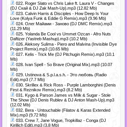
022. Roger Slato vs Chris Lake ft. Laura V - Changes
(DJ Скай & DJ Zak Mash-Up).mp3 (12.82 Mb)
023. Calvin Harris & Disciples - How Deep Is Your
Love (Kolya Funk & Eddie G Remix).mp3 (9.96 Mb)
024. Олег Майами - Заново (DJ DMC Remix).mp3
(11.29 Mb)
025. Yolanda Be Cool vs Ummet Ozcan - Afro Nuts
Daftizer (Yastreb Mashup).mp3 (10.2 Mb)
026. Aleksey Sulima - Piero and Malvina (Invisible Dye
Project Remix).mp3 (10.65 Mb)
027. Kelis - Trick Me (DJ Pitchugin Remix).mp3 (10.1
Mb)
028. Ivan Spell - So Brave (Original Mix).mp3 (10.07
Mb)
029. Ustinova & S.p.l.a.s.h. - Это любовь (Radio
Edit).mp3 (7.7 Mb)
030. Skrillex & Rick Ross - Purple Lamborghini (Denis
First & Reznikov Remix).mp3 (8.2 Mb)
031. Kygo & Parson James vs Milk & Sugar - Stole
The Show (DJ Denis Rublev & DJ Anton Mash-Up).mp3
(12.02 Mb)
032. Bera - Untouchable (Filatov & Karas Extended
Mix).mp3 (9.72 Mb)
033. Crew 7, Jane Vogue, Tropkillaz - Conga (DJ
Kirillich Edit).mp3 (3.8 Mb)