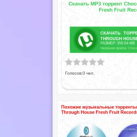
Скачать MP3 торрент Choco
Fresh Fruit Re
СКАЧАТЬ
ТОР
THROUGH HOUSE
РАЗМЕР: 356.04 MB
Голосов:
0
чел.
Похожие музыкальные торренты по
Through House Fresh Fruit Record