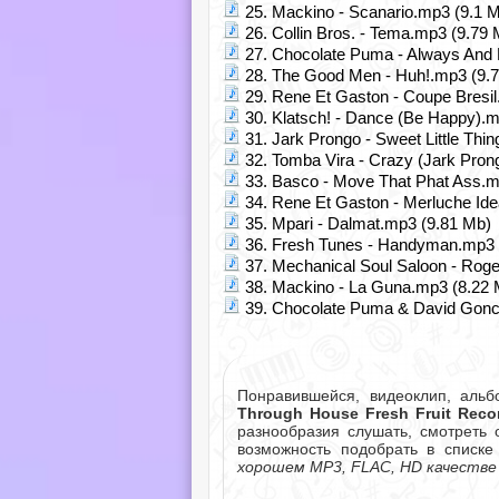
25. Mackino - Scanario.mp3 (9.1 
26. Collin Bros. - Tema.mp3 (9.79 
27. Chocolate Puma - Always And 
28. The Good Men - Huh!.mp3 (9.
29. Rene Et Gaston - Coupe Bresil
30. Klatsch! - Dance (Be Happy).m
31. Jark Prongo - Sweet Little Thi
32. Tomba Vira - Crazy (Jark Pro
33. Basco - Move That Phat Ass.m
34. Rene Et Gaston - Merluche Ide
35. Mpari - Dalmat.mp3 (9.81 Mb)
36. Fresh Tunes - Handyman.mp3 
37. Mechanical Soul Saloon - Rog
38. Mackino - La Guna.mp3 (8.22 
39. Chocolate Puma & David Goncal
Понравившейся, видеоклип, аль
Through House Fresh Fruit Reco
разнообразия слушать, смотреть 
возможность подобрать в списк
хорошем MP3, FLAC, HD качестве