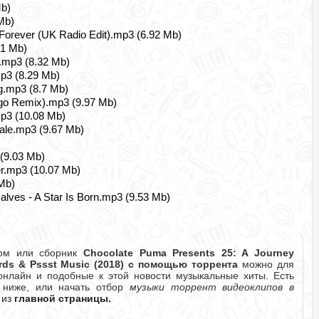
Mb)
Mb)
Forever (UK Radio Edit).mp3 (6.92 Mb)
71 Mb)
.mp3 (8.32 Mb)
p3 (8.29 Mb)
ng.mp3 (8.7 Mb)
ngo Remix).mp3 (9.97 Mb)
p3 (10.08 Mb)
ale.mp3 (9.67 Mb)
(9.03 Mb)
er.mp3 (10.07 Mb)
Mb)
ves - A Star Is Born.mp3 (9.53 Mb)
бом или сборник
Chocolate Puma Presents 25: A Journey
rds & Pssst Music (2018) с помощью торрента
можно для
онлайн и подобные к этой новости музыкальные хиты. Есть
е ниже, или начать отбор
музыки торрент видеоклипов в
из
главной страницы.