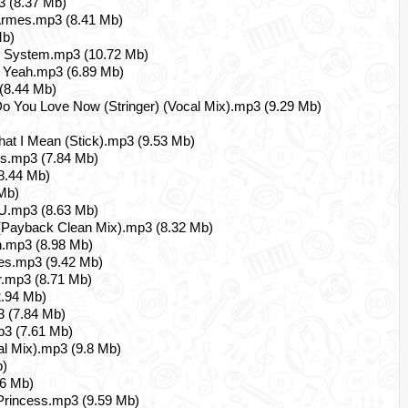
3 (8.37 Mb)
'Armes.mp3 (8.41 Mb)
Mb)
ur System.mp3 (10.72 Mb)
 Yeah.mp3 (6.89 Mb)
(8.44 Mb)
o You Love Now (Stringer) (Vocal Mix).mp3 (9.29 Mb)
at I Mean (Stick).mp3 (9.53 Mb)
os.mp3 (7.84 Mb)
(8.44 Mb)
 Mb)
U.mp3 (8.63 Mb)
 (Payback Clean Mix).mp3 (8.32 Mb)
.mp3 (8.98 Mb)
es.mp3 (9.42 Mb)
r.mp3 (8.71 Mb)
2.94 Mb)
3 (7.84 Mb)
p3 (7.61 Mb)
al Mix).mp3 (9.8 Mb)
b)
46 Mb)
Princess.mp3 (9.59 Mb)