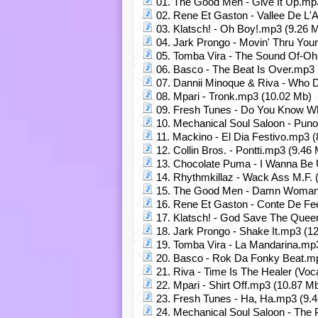
01. The Good Men - Give It Up.mp
02. Rene Et Gaston - Vallee De L
03. Klatsch! - Oh Boy!.mp3 (9.26 
04. Jark Prongo - Movin' Thru Yo
05. Tomba Vira - The Sound Of-Oh
06. Basco - The Beat Is Over.mp3 
07. Dannii Minoque & Riva - Who D
08. Mpari - Tronk.mp3 (10.02 Mb)
09. Fresh Tunes - Do You Know Wh
10. Mechanical Soul Saloon - Pun
11. Mackino - El Dia Festivo.mp3 
12. Collin Bros. - Pontti.mp3 (9.46
13. Chocolate Puma - I Wanna Be 
14. Rhythmkillaz - Wack Ass M.F.
15. The Good Men - Damn Woman
16. Rene Et Gaston - Conte De Fe
17. Klatsch! - God Save The Quee
18. Jark Prongo - Shake It.mp3 (1
19. Tomba Vira - La Mandarina.mp
20. Basco - Rok Da Fonky Beat.m
21. Riva - Time Is The Healer (Voc
22. Mpari - Shirt Off.mp3 (10.87 M
23. Fresh Tunes - Ha, Ha.mp3 (9.
24. Mechanical Soul Saloon - The 