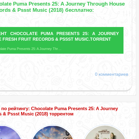
late Puma Presents 25: A Journey Through House
cords & Pssst Music (2018) бесплатно:
РЕНТ
CHOCOLATE PUMA PRESENTS 25: A JOURNEY
 FRESH FRUIT RECORDS & PSSST MUSIC.TORRENT
Название файла: Chocolate Puma Presents 25: A Journey Through House Fresh Fruit Records & Pssst Music.torrent
0 комментариев
 рейтингу: Chocolate Puma Presents 25: A Journey
s & Pssst Music (2018) торрентом