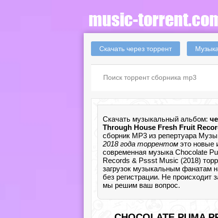
Скачать через торрент
Музыка
Скачать музыкальный альбом:
че
Through House Fresh Fruit Reco
сборник MP3 из репертуара Музык
2018 года торрентом
это новые 
современная музыка Chocolate Pum
Records & Pssst Music (2018) то
загрузок музыкальным фанатам на 
без регистрации. Не происходит з
мы решим ваш вопрос.
CHOCOLATE PUMA PR