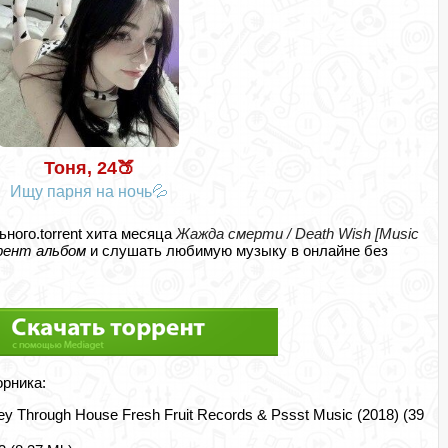
Тоня, 24🍑
Ищу парня на ночь💦
ьного.torrent хита месяца
Жажда смерти / Death Wish [Music
рент альбом
и слушать любимую музыку в онлайне без
орника:
y Through House Fresh Fruit Records & Pssst Music (2018) (39