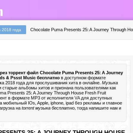
Chocolate Puma Presents 25: A Journey Through Ho
 2018 года
рез торрент файл Chocolate Puma Presents 25: A Journey
rds & Pssst Music бесплатно
в доступном формате
а 2018 года для прослушивания хита в онлайне.
Музыка
и старые альбомы хитов и признана пользователями как
a Presents 25: A Journey Through House Fresh Fruit
ррент в формате MP3 от исполнителя
VA
для доступных
мобильный IOs, Apple, iphone, ipad без рекламы и главное
агрузка на
torrent музыка бесплатно
, тогда напишите нам и
ESENTS 25: A JOURNEY THROUGH HOUSE