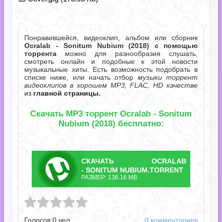
Понравившейся, видеоклип, альбом или сборник
Ocralab - Sonitum Nubium (2018) с помощью
торрента
можно для разнообразия слушать,
смотреть онлайн и подобные к этой новости
музыкальные хиты. Есть возможность подобрать в
списке ниже, или начать отбор
музыки торрент
видеоклипов в хорошем MP3, FLAC, HD качестве
из
главной страницы.
Скачать MP3 торрент Ocralab - Sonitum
Nubium (2018) бесплатно:
СКАЧАТЬ
OCRALAB
ТОРРЕНТ
- SONITUM NUBIUM.TORRENT
РАЗМЕР: 136.16 MB
itum Nubium.torrent
Голосов:
0
чел.
0 комментариев