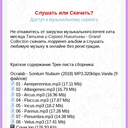
Слушать или Скачать?
Доступ к музыкальному сервису
Не откажитесь от загрузки музыкального.torrent хита
месяца
Татьяна и Сергей Никитины - Grand
Collection
скачать торрент альбом
и слушать
любимую музыку в онлайне без регистрации.
Краткое содержание Трек-листа сборника:
Ocralab - Sonitum Nubium (2018) MP3.320kbps.Vanila (9
файлов)
01 - Aereperennius.mp3 (17.11 Mb)
02 - Albiogenesi.mp3 (16.79 Mb)
03 - Arcus.mp3 (16.96 Mb)
04 - Floccus.mp3 (17.87 Mb)
05 - Incus.mp3 (18.2 Mb)
06 - Pannus.mp3 (17.26 Mb)
07 - Penumbra.mp3 (14.38 Mb)
08 - Velus.mp3 (17.41 Mb)
Cover.jpg (176.93 Kb)