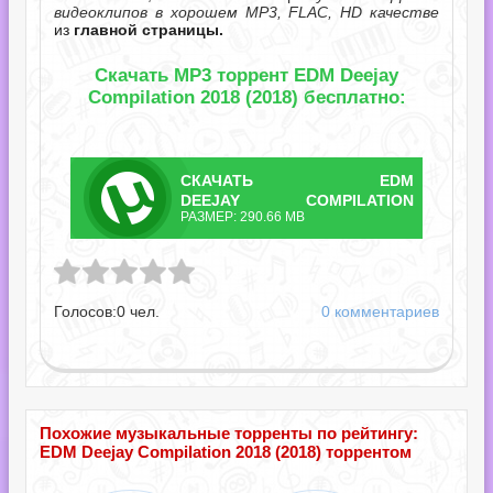
видеоклипов в хорошем MP3, FLAC, HD качестве
из
главной страницы.
Скачать MP3 торрент EDM Deejay
Compilation 2018 (2018) бесплатно:
СКАЧАТЬ
EDM
ТОРРЕНТ
DEEJAY COMPILATION
РАЗМЕР: 290.66 MB
2018.TORRENT
ompilation 2018.torrent
Голосов:
0
чел.
0 комментариев
Похожие музыкальные торренты по рейтингу:
EDM Deejay Compilation 2018 (2018) торрентом