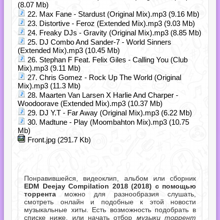
(8.07 Mb)
22. Max Fane - Stardust (Original Mix).mp3 (9.16 Mb)
23. Distortive - Feroz (Extended Mix).mp3 (9.03 Mb)
24. Freaky DJs - Gravity (Original Mix).mp3 (8.85 Mb)
25. DJ Combo And Sander-7 - World Sinners
(Extended Mix).mp3 (10.45 Mb)
26. Stephan F Feat. Felix Giles - Calling You (Club
Mix).mp3 (9.11 Mb)
27. Chris Gomez - Rock Up The World (Original
Mix).mp3 (11.3 Mb)
28. Maarten Van Larsen X Harlie And Charper -
Woodoorave (Extended Mix).mp3 (10.37 Mb)
29. DJ Y.T - Far Away (Original Mix).mp3 (6.22 Mb)
30. Madtune - Play (Moombahton Mix).mp3 (10.75
Mb)
Front.jpg (291.7 Kb)
Понравившейся, видеоклип, альбом или сборник
EDM Deejay Compilation 2018 (2018) с помощью
торрента
можно для разнообразия слушать,
смотреть онлайн и подобные к этой новости
музыкальные хиты. Есть возможность подобрать в
списке ниже, или начать отбор
музыки торрент