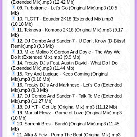
(Extended Mix).mp3 (12.42 Mb)
09. Turbotronic - Let's Go (Original Mix).mp3 (10.5
Mb)
10. FLGTT - Ecuador 2K18 (Extended Mix).mp3
(10.18 Mb)
11. Teknova - Komodo 2K18 (Original Mix).mp3 (9.17
Mb)
12. DJ Combo And Sander-7 - U Don't Know (D-Bitss!
Remix).mp3 (9.3 Mb)
13. Mike Molino X Gordon And Doyle - The Way We
Do It (Extended Mix).mp3 (9.9 Mb)
14. Freaky DJ's Feat. Austin David - What Do I Do
(Extended Mix).mp3 (11.44 Mb)
15. Rny And Lupique - Keep Coming (Original
Mix).mp3 (9.16 Mb)
16. Freaky DJ's And Markhese - Let's Go (Extended
Mix).mp3 (8.3 Mb)
17. DJ Combo And Sander-7 - Talk To Me (Extended
Mix).mp3 (11.27 Mb)
18. DJ Y.T - Get Up (Original Mix).mp3 (11.12 Mb)
19. Martial Flowz - Game of Love (Original Mix).mp3
(10 Mb)
20. Sorrenti Bros - Bandù (Original Mix).mp3 (11.45
Mb)
21. Alka & Feiv - Pump The Beat (Original Mix).mp3