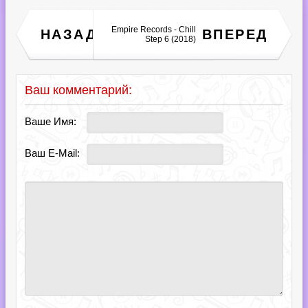
Billboard Hot 100 Singles
Empire Records - Chill
НАЗАД
ВПЕРЕД
Chart [25.08] (2018)
Step 6 (2018)
Ваш комментарий:
Ваше Имя:
Ваш E-Mail: