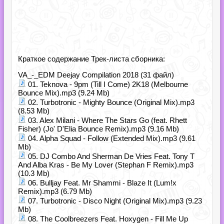
Краткое содержание Трек-листа сборника:
VA_-_EDM Deejay Compilation 2018 (31 файл)
01. Teknova - 9pm (Till I Come) 2K18 (Melbourne
Bounce Mix).mp3 (9.24 Mb)
02. Turbotronic - Mighty Bounce (Original Mix).mp3
(8.53 Mb)
03. Alex Milani - Where The Stars Go (feat. Rhett
Fisher) (Jo' D'Elia Bounce Remix).mp3 (9.16 Mb)
04. Alpha Squad - Follow (Extended Mix).mp3 (9.61
Mb)
05. DJ Combo And Sherman De Vries Feat. Tony T
And Alba Kras - Be My Lover (Stephan F Remix).mp3
(10.3 Mb)
06. Bulljay Feat. Mr Shammi - Blaze It (Lum!x
Remix).mp3 (6.79 Mb)
07. Turbotronic - Disco Night (Original Mix).mp3 (9.23
Mb)
08. The Coolbreezers Feat. Hoxygen - Fill Me Up