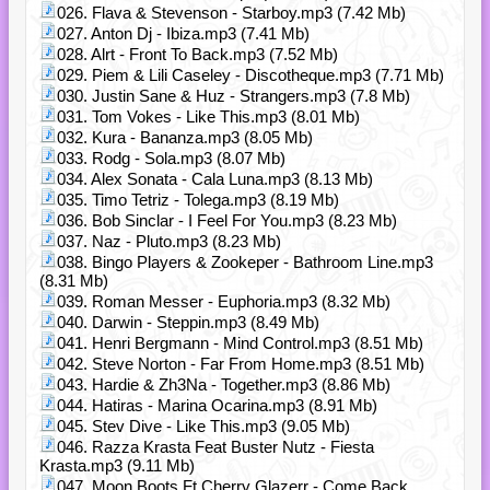
026. Flava & Stevenson - Starboy.mp3 (7.42 Mb)
027. Anton Dj - Ibiza.mp3 (7.41 Mb)
028. Alrt - Front To Back.mp3 (7.52 Mb)
029. Piem & Lili Caseley - Discotheque.mp3 (7.71 Mb)
030. Justin Sane & Huz - Strangers.mp3 (7.8 Mb)
031. Tom Vokes - Like This.mp3 (8.01 Mb)
032. Kura - Bananza.mp3 (8.05 Mb)
033. Rodg - Sola.mp3 (8.07 Mb)
034. Alex Sonata - Cala Luna.mp3 (8.13 Mb)
035. Timo Tetriz - Tolega.mp3 (8.19 Mb)
036. Bob Sinclar - I Feel For You.mp3 (8.23 Mb)
037. Naz - Pluto.mp3 (8.23 Mb)
038. Bingo Players & Zookeper - Bathroom Line.mp3
(8.31 Mb)
039. Roman Messer - Euphoria.mp3 (8.32 Mb)
040. Darwin - Steppin.mp3 (8.49 Mb)
041. Henri Bergmann - Mind Control.mp3 (8.51 Mb)
042. Steve Norton - Far From Home.mp3 (8.51 Mb)
043. Hardie & Zh3Na - Together.mp3 (8.86 Mb)
044. Hatiras - Marina Ocarina.mp3 (8.91 Mb)
045. Stev Dive - Like This.mp3 (9.05 Mb)
046. Razza Krasta Feat Buster Nutz - Fiesta
Krasta.mp3 (9.11 Mb)
047. Moon Boots Ft Cherry Glazerr - Come Back