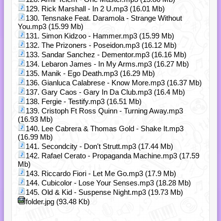
129. Rick Marshall - In 2 U.mp3 (16.01 Mb)
130. Tensnake Feat. Daramola - Strange Without
You.mp3 (15.99 Mb)
131. Simon Kidzoo - Hammer.mp3 (15.99 Mb)
132. The Prizoners - Poseidon.mp3 (16.12 Mb)
133. Sandar Sanchez - Dementor.mp3 (16.16 Mb)
134. Lebaron James - In My Arms.mp3 (16.27 Mb)
135. Manik - Ego Death.mp3 (16.29 Mb)
136. Gianluca Calabrese - Know More.mp3 (16.37 Mb)
137. Gary Caos - Gary In Da Club.mp3 (16.4 Mb)
138. Fergie - Testify.mp3 (16.51 Mb)
139. Cristoph Ft Ross Quinn - Turning Away.mp3
(16.93 Mb)
140. Lee Cabrera & Thomas Gold - Shake It.mp3
(16.99 Mb)
141. Secondcity - Don't Strutt.mp3 (17.44 Mb)
142. Rafael Cerato - Propaganda Machine.mp3 (17.59
Mb)
143. Riccardo Fiori - Let Me Go.mp3 (17.9 Mb)
144. Cubicolor - Lose Your Senses.mp3 (18.28 Mb)
145. Old & Kid - Suspense Night.mp3 (19.73 Mb)
folder.jpg (93.48 Kb)