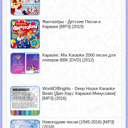
Фантазёры - Детские Песни и
Караоке [MP3] (2019)
Караоке. Mix Karaoke 2000 песен для
плееров BBK [DVD] (2012)
WorldOfBrights - Deep House Karaoke
Beats [Дип-Хаус Караоке-Минусовки]
[MP3] (2016)
Новогодние песни (1945-2016) [MP3]
(2018)