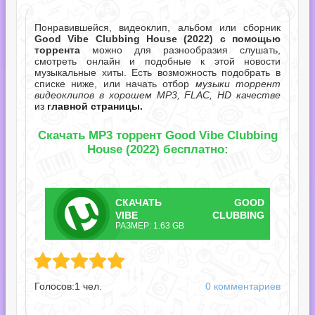
Понравившейся, видеоклип, альбом или сборник
Good Vibe Clubbing House (2022) с помощью
торрента
можно для разнообразия слушать,
смотреть онлайн и подобные к этой новости
музыкальные хиты. Есть возможность подобрать в
списке ниже, или начать отбор
музыки торрент
видеоклипов в хорошем MP3, FLAC, HD качестве
из
главной страницы.
Скачать MP3 торрент Good Vibe Clubbing
House (2022) бесплатно:
СКАЧАТЬ
GOOD
ТОРРЕНТ
VIBE CLUBBING
РАЗМЕР: 1.63 GB
HOUSE.TORRENT
ubbing House.torrent
Голосов:
1
чел.
0 комментариев