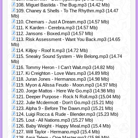
108. Miguel Bastida - The Bug.mp3 (14.42 Mb)
109. Chaney & Shells - To The Rhythm.mp3 (14.47
Mb)
110. Chemars - Just A Dream.mp3 (14.57 Mb)
111. K Karden - Cerebra.mp3 (14.57 Mb)
112. Jansons - Boxed.mp3 (14.57 Mb)
113. Risk Assessment - Want You Back.mp3 (14.65
Mb)
114. Killjoy - Roof It.mp3 (14.72 Mb)
115. Sneaky Sound System - We Belong.mp3 (14.74
Mb)
116. Tommy Heron - I Can't Wait.mp3 (14.82 Mb)
117. Ki Creighton - Love Wars.mp3 (14.89 Mb)
118. Juran Jones - Hermanos.mp3 (14.98 Mb)
119. Myon & Alissa Feudo - Moon.mp3 (14.97 Mb)
120. Jorge Mattos - Here We Go.mp3 (14.98 Mb)
121. Deeper Purpose - Rock N Roll.mp3 (15.04 Mb)
122. Julie Mcdermott - Don't Go.mp3 (15.21 Mb)
123. Alpha 9 - Before The Dawn.mp3 (15.21 Mb)
124. Luigi Rocca & Rude - Blender.mp3 (15.23 Mb)
125. Lout - All Nations.mp3 (15.27 Mb)
126. Baby Weight - Happy Meal.mp3 (15.4 Mb)
127. Will Taylor - Hermano.mp3 (15.4 Mb)
128. Amir Telem - One Master.mp3 (15.86 Mb)