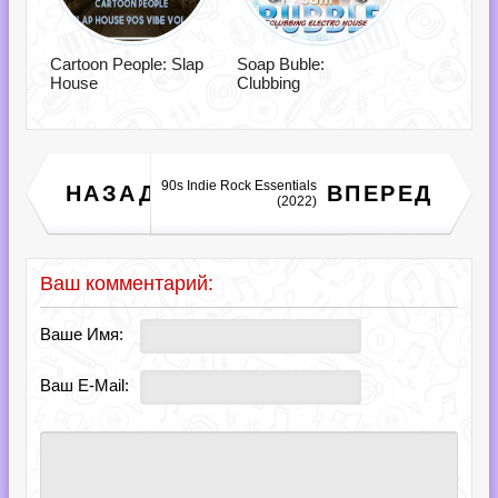
Cartoon People: Slap
Soap Buble:
House
Clubbing
90s Indie Rock Essentials
this was 2022 the hits
НАЗАД
ВПЕРЕД
(2022)
(2022)
Ваш комментарий:
Ваше Имя:
Ваш E-Mail: