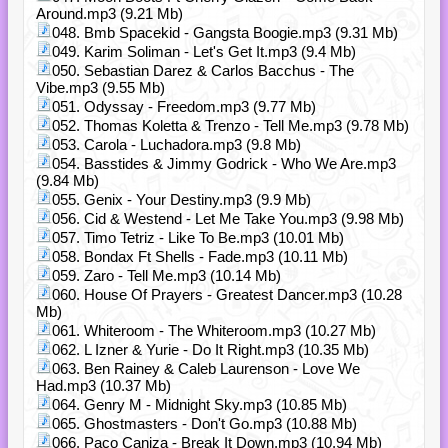
Around.mp3 (9.21 Mb)
048. Bmb Spacekid - Gangsta Boogie.mp3 (9.31 Mb)
049. Karim Soliman - Let's Get It.mp3 (9.4 Mb)
050. Sebastian Darez & Carlos Bacchus - The
Vibe.mp3 (9.55 Mb)
051. Odyssay - Freedom.mp3 (9.77 Mb)
052. Thomas Koletta & Trenzo - Tell Me.mp3 (9.78 Mb)
053. Carola - Luchadora.mp3 (9.8 Mb)
054. Basstides & Jimmy Godrick - Who We Are.mp3
(9.84 Mb)
055. Genix - Your Destiny.mp3 (9.9 Mb)
056. Cid & Westend - Let Me Take You.mp3 (9.98 Mb)
057. Timo Tetriz - Like To Be.mp3 (10.01 Mb)
058. Bondax Ft Shells - Fade.mp3 (10.11 Mb)
059. Zaro - Tell Me.mp3 (10.14 Mb)
060. House Of Prayers - Greatest Dancer.mp3 (10.28
Mb)
061. Whiteroom - The Whiteroom.mp3 (10.27 Mb)
062. L Izner & Yurie - Do It Right.mp3 (10.35 Mb)
063. Ben Rainey & Caleb Laurenson - Love We
Had.mp3 (10.37 Mb)
064. Genry M - Midnight Sky.mp3 (10.85 Mb)
065. Ghostmasters - Don't Go.mp3 (10.88 Mb)
066. Paco Caniza - Break It Down.mp3 (10.94 Mb)