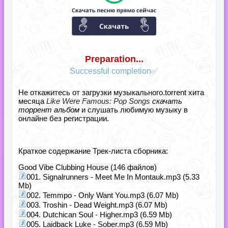
Preparation...
Successful completion✅
Не откажитесь от загрузки музыкального.torrent хита
месяца
Like Were Famous: Pop Songs
скачать
торрент альбом
и слушать любимую музыку в
онлайне без регистрации.
Краткое содержание Трек-листа сборника:
Good Vibe Clubbing House (146 файлов)
001. Signalrunners - Meet Me In Montauk.mp3 (5.33
Mb)
002. Temmpo - Only Want You.mp3 (6.07 Mb)
003. Troshin - Dead Weight.mp3 (6.07 Mb)
004. Dutchican Soul - Higher.mp3 (6.59 Mb)
005. Laidback Luke - Sober.mp3 (6.59 Mb)