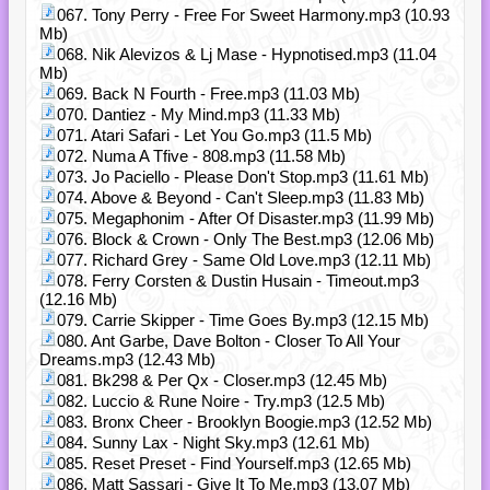
067. Tony Perry - Free For Sweet Harmony.mp3 (10.93
Mb)
068. Nik Alevizos & Lj Mase - Hypnotised.mp3 (11.04
Mb)
069. Back N Fourth - Free.mp3 (11.03 Mb)
070. Dantiez - My Mind.mp3 (11.33 Mb)
071. Atari Safari - Let You Go.mp3 (11.5 Mb)
072. Numa A Tfive - 808.mp3 (11.58 Mb)
073. Jo Paciello - Please Don't Stop.mp3 (11.61 Mb)
074. Above & Beyond - Can't Sleep.mp3 (11.83 Mb)
075. Megaphonim - After Of Disaster.mp3 (11.99 Mb)
076. Block & Crown - Only The Best.mp3 (12.06 Mb)
077. Richard Grey - Same Old Love.mp3 (12.11 Mb)
078. Ferry Corsten & Dustin Husain - Timeout.mp3
(12.16 Mb)
079. Carrie Skipper - Time Goes By.mp3 (12.15 Mb)
080. Ant Garbe, Dave Bolton - Closer To All Your
Dreams.mp3 (12.43 Mb)
081. Bk298 & Per Qx - Closer.mp3 (12.45 Mb)
082. Luccio & Rune Noire - Try.mp3 (12.5 Mb)
083. Bronx Cheer - Brooklyn Boogie.mp3 (12.52 Mb)
084. Sunny Lax - Night Sky.mp3 (12.61 Mb)
085. Reset Preset - Find Yourself.mp3 (12.65 Mb)
086. Matt Sassari - Give It To Me.mp3 (13.07 Mb)