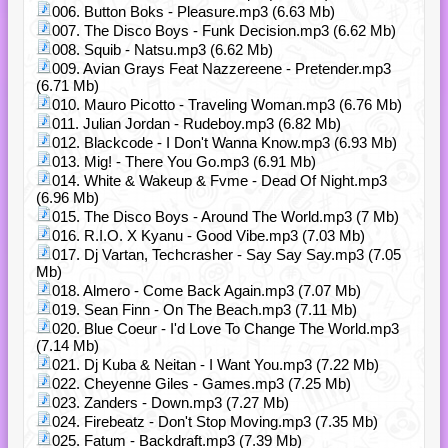
006. Button Boks - Pleasure.mp3 (6.63 Mb)
007. The Disco Boys - Funk Decision.mp3 (6.62 Mb)
008. Squib - Natsu.mp3 (6.62 Mb)
009. Avian Grays Feat Nazzereene - Pretender.mp3
(6.71 Mb)
010. Mauro Picotto - Traveling Woman.mp3 (6.76 Mb)
011. Julian Jordan - Rudeboy.mp3 (6.82 Mb)
012. Blackcode - I Don't Wanna Know.mp3 (6.93 Mb)
013. Mig! - There You Go.mp3 (6.91 Mb)
014. White & Wakeup & Fvme - Dead Of Night.mp3
(6.96 Mb)
015. The Disco Boys - Around The World.mp3 (7 Mb)
016. R.I.O. X Kyanu - Good Vibe.mp3 (7.03 Mb)
017. Dj Vartan, Techcrasher - Say Say Say.mp3 (7.05
Mb)
018. Almero - Come Back Again.mp3 (7.07 Mb)
019. Sean Finn - On The Beach.mp3 (7.11 Mb)
020. Blue Coeur - I'd Love To Change The World.mp3
(7.14 Mb)
021. Dj Kuba & Neitan - I Want You.mp3 (7.22 Mb)
022. Cheyenne Giles - Games.mp3 (7.25 Mb)
023. Zanders - Down.mp3 (7.27 Mb)
024. Firebeatz - Don't Stop Moving.mp3 (7.35 Mb)
025. Fatum - Backdraft.mp3 (7.39 Mb)