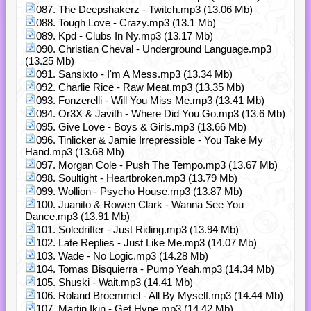
087. The Deepshakerz - Twitch.mp3 (13.06 Mb)
088. Tough Love - Crazy.mp3 (13.1 Mb)
089. Kpd - Clubs In Ny.mp3 (13.17 Mb)
090. Christian Cheval - Underground Language.mp3
(13.25 Mb)
091. Sansixto - I'm A Mess.mp3 (13.34 Mb)
092. Charlie Rice - Raw Meat.mp3 (13.35 Mb)
093. Fonzerelli - Will You Miss Me.mp3 (13.41 Mb)
094. Or3X & Javith - Where Did You Go.mp3 (13.6 Mb)
095. Give Love - Boys & Girls.mp3 (13.66 Mb)
096. Tinlicker & Jamie Irrepressible - You Take My
Hand.mp3 (13.68 Mb)
097. Morgan Cole - Push The Tempo.mp3 (13.67 Mb)
098. Soultight - Heartbroken.mp3 (13.79 Mb)
099. Wollion - Psycho House.mp3 (13.87 Mb)
100. Juanito & Rowen Clark - Wanna See You
Dance.mp3 (13.91 Mb)
101. Soledrifter - Just Riding.mp3 (13.94 Mb)
102. Late Replies - Just Like Me.mp3 (14.07 Mb)
103. Wade - No Logic.mp3 (14.28 Mb)
104. Tomas Bisquierra - Pump Yeah.mp3 (14.34 Mb)
105. Shuski - Wait.mp3 (14.41 Mb)
106. Roland Broemmel - All By Myself.mp3 (14.44 Mb)
107. Martin Ikin - Get Hype.mp3 (14.42 Mb)