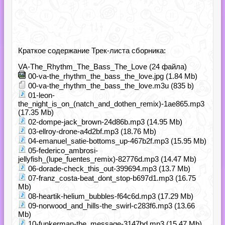
Краткое содержание Трек-листа сборника:
VA-The_Rhythm_The_Bass_The_Love (24 файла)
00-va-the_rhythm_the_bass_the_love.jpg (1.84 Mb)
00-va-the_rhythm_the_bass_the_love.m3u (835 b)
01-leon-
the_night_is_on_(natch_and_dothen_remix)-1ae865.mp3
(17.35 Mb)
02-dompe-jack_brown-24d86b.mp3 (14.95 Mb)
03-ellroy-drone-a4d2bf.mp3 (18.76 Mb)
04-emanuel_satie-bottoms_up-467b2f.mp3 (15.95 Mb)
05-federico_ambrosi-
jellyfish_(lupe_fuentes_remix)-82776d.mp3 (14.47 Mb)
06-dorade-check_this_out-399694.mp3 (13.7 Mb)
07-franz_costa-beat_dont_stop-b697d1.mp3 (16.75
Mb)
08-heartik-helium_bubbles-f64c6d.mp3 (17.29 Mb)
09-norwood_and_hills-the_swirl-c283f6.mp3 (13.66
Mb)
10-funkerman-the_message-3147bd.mp3 (15.47 Mb)