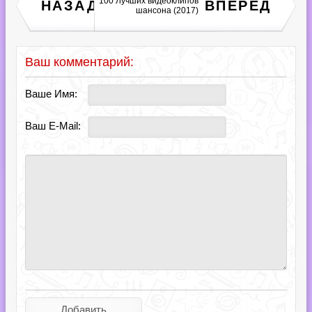
100 Лучших видеоклипов
Dannic - Fonk Radio (099-
НАЗАД
ВПЕРЕД
110) (2018)
шансона (2017)
Ваш комментарий:
Ваше Имя:
Ваш E-Mail: