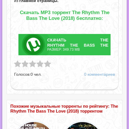
из
главной страницы.
Скачать MP3 торрент The Rhythm The
Bass The Love (2018) бесплатно:
СКАЧАТЬ
THE
ТОРРЕНТ
RHYTHM THE BASS THE
РАЗМЕР: 349.73 MB
LOVE.TORRENT
he Bass The Love.torrent
Голосов:
0
чел.
0 комментариев
Похожие музыкальные торренты по рейтингу: The
Rhythm The Bass The Love (2018) торрентом