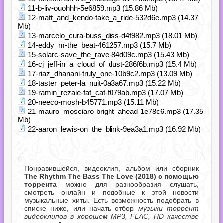
11-b-liv-ouohhh-5e6859.mp3 (15.86 Mb)
12-matt_and_kendo-take_a_ride-532d6e.mp3 (14.37
Mb)
13-marcelo_cura-buss_diss-d4f982.mp3 (18.01 Mb)
14-eddy_m-the_beat-461257.mp3 (15.7 Mb)
15-solarc-save_the_rave-84d09c.mp3 (15.43 Mb)
16-cj_jeff-in_a_cloud_of_dust-286f6b.mp3 (15.4 Mb)
17-riaz_dhanani-truly_one-10b9c2.mp3 (13.09 Mb)
18-taster_peter-la_nuit-0a3a67.mp3 (15.22 Mb)
19-ramin_rezaie-fat_cat-f079ab.mp3 (17.07 Mb)
20-neeco-mosh-b45771.mp3 (15.11 Mb)
21-mauro_mosciaro-bright_ahead-1e78c6.mp3 (17.35
Mb)
22-aaron_lewis-on_the_blink-9ea3a1.mp3 (16.92 Mb)
Понравившейся, видеоклип, альбом или сборник
The Rhythm The Bass The Love (2018) с помощью
торрента
можно для разнообразия слушать,
смотреть онлайн и подобные к этой новости
музыкальные хиты. Есть возможность подобрать в
списке ниже, или начать отбор
музыки торрент
видеоклипов в хорошем MP3, FLAC, HD качестве