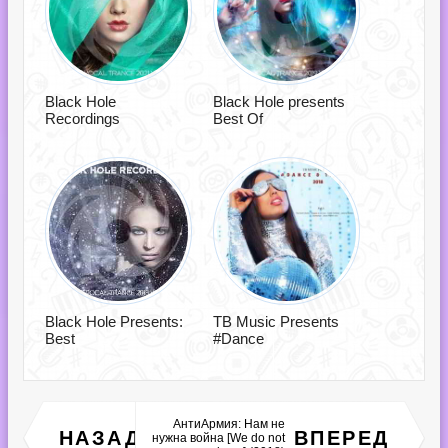
Black Hole
Black Hole presents
Recordings
Best Of
Black Hole Presents:
TB Music Presents
Best
#Dance
АнтиАрмия: Нам не
Пацаны - Ваще Ребята!
НАЗАД
ВПЕРЕД
нужна война [We do not
/vol.50/ (2018)