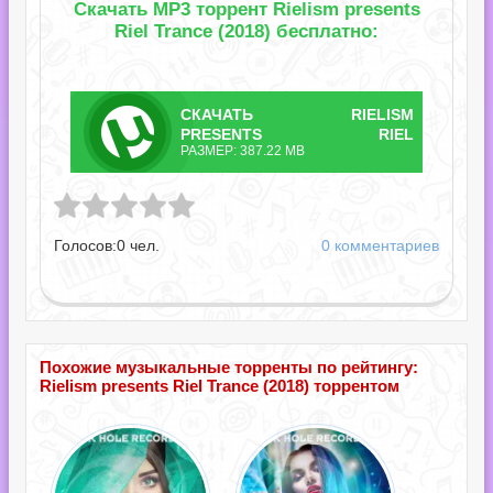
Скачать MP3 торрент Rielism presents
Riel Trance (2018) бесплатно:
СКАЧАТЬ
RIELISM
ТОРРЕНТ
PRESENTS RIEL
РАЗМЕР: 387.22 MB
TRANCE.TORRENT
ts Riel Trance.torrent
Голосов:
0
чел.
0 комментариев
Похожие музыкальные торренты по рейтингу:
Rielism presents Riel Trance (2018) торрентом