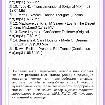
Mix).mp3 (15.75 Mb)
10. Type 41 - Transdimensional (Original Mix).mp3
(18.07 Mb)
11. Matt Bukovski - Racing Thoughts (Original
Mix).mp3 (16.17 Mb)
12. Madwave vs. Kiran M Sajeev - Lost In The Desert
(Original Mix).mp3 (17.23 Mb)
13. Dave Leyrock - Confidence Trickster (Original
Mix).mp3 (17.62 Mb)
14. Benya feat. Sara Houston - Made Of Dreams
(Intro Edit).mp3 (9.03 Mb)
15. VA - Rielism Presents Riel Trance (Continuous
Mix).mp3 (166.64 Mb)
Понравившейся, видеоклип, альбом или сборник
Rielism presents Riel Trance (2018) с помощью
торрента
можно для разнообразия слушать,
смотреть онлайн и подобные к этой новости
музыкальные хиты. Есть возможность подобрать в
списке ниже, или начать отбор
музыки торрент
видеоклипов в хорошем MP3, FLAC, HD качестве
из
главной страницы.