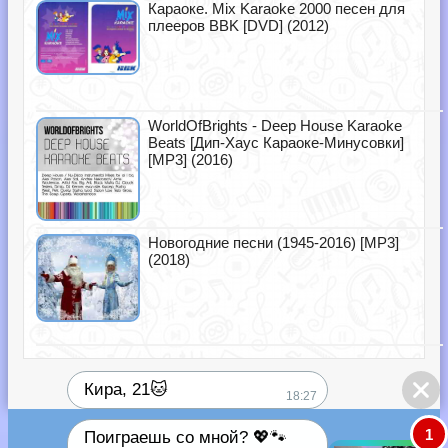
Караоке. Mix Karaoke 2000 песен для
плееров BBK [DVD] (2012)
WorldOfBrights - Deep House Karaoke
Beats [Дип-Хаус Караоке-Минусовки]
[MP3] (2016)
Новогодние песни (1945-2016) [MP3]
(2018)
Кира, 21🐱
18:27
1
Поиграешь со мной? 💖🐾