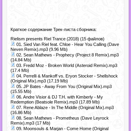
Краткое содержание Трек-листа сборника:
Rielism presents Riel Trance (2018) (15 файлов)
01. Sied Van Riel feat. Chloe - Hear You Calling (Dave
Neven Remix).mp3 (9.96 Mb)
02. Sean Mathews - Prophecy (Project 8 Remix).mp3
(14.84 Mb)
03. Fredd Moz - Broken World (Asteroid Remix).mp3
(17.4 Mb)
04. Perrelli & Mankoff vs. Eryon Stocker - Shellshock
(Original Mix).mp3 (17.19 Mb)
05. JP Bates - Away From You (Original Mix).mp3
(15.55 Mb)
06. Andre Visior & DJ T.H. with Kimberly - My
Redemption (Beatsole Remix).mp3 (17.89 Mb)
07. Rene Ablaze - In The Middle (Original Mix).mp3
(16.86 Mb)
08. Sean Mathews - Prometheus (Dave Leyrock
Remix).mp3 (17 Mb)
09. Moonsouls & Marjan - Come Home (Original