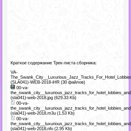
Краткое содержание Трек-листа сборника:
VA-
The_Swank_City__Luxurious_Jazz_Tracks_For_Hotel_Lobbie
(SLA041)-WEB-2018-iHR (30 файлов)
00-va-
the_swank_city__luxurious_jazz_tracks_for_hotel_lobbies_and
(sla041)-web-2018.jpg (629.33 Kb)
00-va-
the_swank_city__luxurious_jazz_tracks_for_hotel_lobbies_and
(sla041)-web-2018.m3u (1.53 Kb)
00-va-
the_swank_city__luxurious_jazz_tracks_for_hotel_lobbies_and
(sla041)-web-2018.nfo (2.95 Kb)