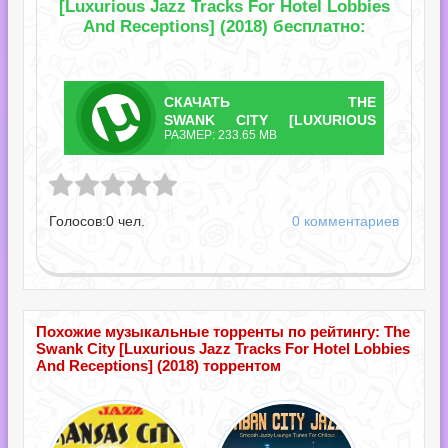
[Luxurious Jazz Tracks For Hotel Lobbies
And Receptions] (2018) бесплатно:
СКАЧАТЬ
THE
ТОРРЕНТ
SWANK CITY [LUXURIOUS
РАЗМЕР: 233.65 MB
JAZZ TRACKS FOR HOTEL
y [Luxurious Jazz Tracks For Hotel Lobbies And Receptions].torrent
LOBBIES AND
RECEPTIONS].TORRENT
Голосов:
0
чел.
0 комментариев
Похожие музыкальные торренты по рейтингу: The
Swank City [Luxurious Jazz Tracks For Hotel Lobbies
And Receptions] (2018) торрентом