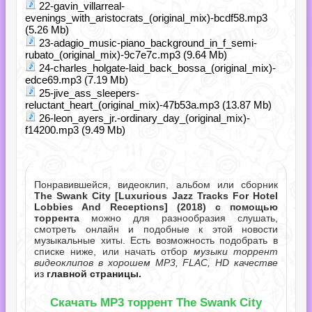
22-gavin_villarreal-
evenings_with_aristocrats_(original_mix)-bcdf58.mp3
(5.26 Mb)
23-adagio_music-piano_background_in_f_semi-
rubato_(original_mix)-9c7e7c.mp3 (9.64 Mb)
24-charles_holgate-laid_back_bossa_(original_mix)-
edce69.mp3 (7.19 Mb)
25-jive_ass_sleepers-
reluctant_heart_(original_mix)-47b53a.mp3 (13.87 Mb)
26-leon_ayers_jr.-ordinary_day_(original_mix)-
f14200.mp3 (9.49 Mb)
Понравившейся, видеоклип, альбом или сборник
The Swank City [Luxurious Jazz Tracks For Hotel
Lobbies And Receptions] (2018) с помощью
торрента
можно для разнообразия слушать,
смотреть онлайн и подобные к этой новости
музыкальные хиты. Есть возможность подобрать в
списке ниже, или начать отбор
музыки торрент
видеоклипов в хорошем MP3, FLAC, HD качестве
из
главной страницы.
Скачать MP3 торрент The Swank City