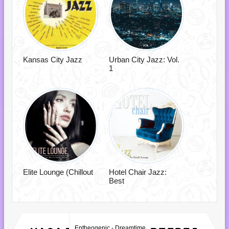
Kansas City Jazz
Urban City Jazz: Vol.
1
Elite Lounge (Chillout
Hotel Chair Jazz:
Best
Entheogenic - Dreamtime
Retro Remix Quality Vol.46