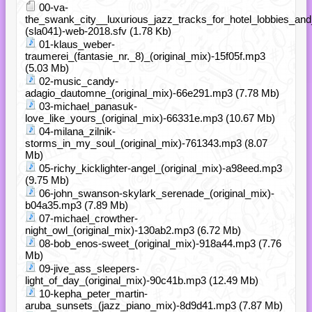
00-va-
the_swank_city__luxurious_jazz_tracks_for_hotel_lobbies_and
(sla041)-web-2018.sfv (1.78 Kb)
01-klaus_weber-
traumerei_(fantasie_nr._8)_(original_mix)-15f05f.mp3
(5.03 Mb)
02-music_candy-
adagio_dautomne_(original_mix)-66e291.mp3 (7.78 Mb)
03-michael_panasuk-
love_like_yours_(original_mix)-66331e.mp3 (10.67 Mb)
04-milana_zilnik-
storms_in_my_soul_(original_mix)-761343.mp3 (8.07
Mb)
05-richy_kicklighter-angel_(original_mix)-a98eed.mp3
(9.75 Mb)
06-john_swanson-skylark_serenade_(original_mix)-
b04a35.mp3 (7.89 Mb)
07-michael_crowther-
night_owl_(original_mix)-130ab2.mp3 (6.72 Mb)
08-bob_enos-sweet_(original_mix)-918a44.mp3 (7.76
Mb)
09-jive_ass_sleepers-
light_of_day_(original_mix)-90c41b.mp3 (12.49 Mb)
10-kepha_peter_martin-
aruba_sunsets_(jazz_piano_mix)-8d9d41.mp3 (7.87 Mb)