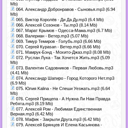
Mb)
064. Александр Добронравов - Сыновья.mp3 (6.94
Mb)
065. Виктор Королёв - Ди Да Ду.mp3 (6.4 Mb)
066. Алексей Созонов - Ты.mp3 (8.14 Mb)
067. Марат Крымов - Одесса-Мама.mp3 (6.7 Mb)
068. Валериан - Ветер.mp3 (5.07 Mb)
069. Тимур Темиров - Голубь.mp3 (6.66 Mb)
070. Сергей Кураsan - Ветер.mp3 (6.66 Mb)
071. Мамрук-Бэнд - Мохито-Джаз.mp3 (8.08 Mb)
072. Руслан Лука - Так Хочется Жить.mp3 (5.09
Mb)
073. Валентин Садовников - Первая Любовь.mp3
(4.41 Mb)
074. Александр Шапиро - Город Которого Нет.mp3
(6.9 Mb)
075. Юлия Kalina - Не Спеши Уезжать.mp3 (6.64
Mb)
076. Сергей Прищепа - А Нужна Ли Нам Правда
Ребята.mp3 (8.19 Mb)
077. Алексей Ром - Любимая Единственная
Верная.mp3 (6.42 Mb)
078. Мафик - Закрыли Друга.mp3 (6.42 Mb)
079. Алексей Брянцев И Елена Касьянова -