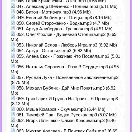
046. Гарик Кричевский - Отец.mp3 (6.66 Mb)
047. Александр Шевченко - Полина.mp3 (5.11 Mb)
048. Батон - Мотивчик.mp3 (4.96 Mb)
049. Евгений Любимцев - Птицы.mp3 (8.16 Mb)
050. Сергей Стороженко - Водка.mp3 (4.7 Mb)
051. Артур Алибердов - Грешная.mp3 (4.91 Mb)
052. Олег Фролов - Душевная Столица.mp3 (6.69
Mb)
053. Николай Белов - Любовь Игра.mp3 (6.92 Mb)
054. Артур - Останься.mp3 (6.92 Mb)
055. Алёна Скок - Пожинаю Что Посеяла.mp3 (5.01
Mb)
056. Наталья Сорокина - Роза В Сердце.mp3 (4.95
Mb)
057. Руслан Лука - Пожизненное Заключение.mp3
(8.75 Mb)
058. Михаил Бублик - Дай Мне Понять.mp3 (6.92
Mb)
059. Грин Гарик И Группа На Троих - Я Прошу.mp3
(8.13 Mb)
060. Миша Комаров - Скучаю.mp3 (6.44 Mb)
061. Тимофей Пак - Водка Русская.mp3 (5.07 Mb)
062. Игорь Латышко - Самая Красивая.mp3 (6.46
Mb)
063. Мухтар Хордаев - В Поисках Себя.mp3 (6.69