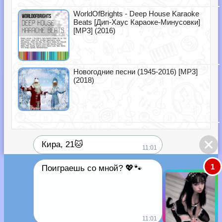
WorldOfBrights - Deep House Karaoke
Beats [Дип-Хаус Караоке-Минусовки]
[MP3] (2016)
Новогодние песни (1945-2016) [MP3]
(2018)
Кира, 21🐱
11:01
1
Поиграешь со мной? 💖🐾
11:01