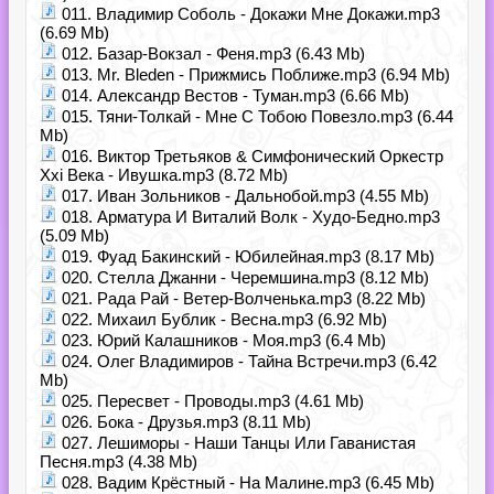
011. Владимир Соболь - Докажи Мне Докажи.mp3
(6.69 Mb)
012. Базар-Вокзал - Феня.mp3 (6.43 Mb)
013. Mr. Bleden - Прижмись Поближе.mp3 (6.94 Mb)
014. Александр Вестов - Туман.mp3 (6.66 Mb)
015. Тяни-Толкай - Мне С Тобою Повезло.mp3 (6.44
Mb)
016. Виктор Третьяков & Симфонический Оркестр
Xxi Века - Ивушка.mp3 (8.72 Mb)
017. Иван Зольников - Дальнобой.mp3 (4.55 Mb)
018. Арматура И Виталий Волк - Худо-Бедно.mp3
(5.09 Mb)
019. Фуад Бакинский - Юбилейная.mp3 (8.17 Mb)
020. Стелла Джанни - Черемшина.mp3 (8.12 Mb)
021. Рада Рай - Ветер-Волченька.mp3 (8.22 Mb)
022. Михаил Бублик - Весна.mp3 (6.92 Mb)
023. Юрий Калашников - Моя.mp3 (6.4 Mb)
024. Олег Владимиров - Тайна Встречи.mp3 (6.42
Mb)
025. Пересвет - Проводы.mp3 (4.61 Mb)
026. Бока - Друзья.mp3 (8.11 Mb)
027. Лешиморы - Наши Танцы Или Гаванистая
Песня.mp3 (4.38 Mb)
028. Вадим Крёстный - На Малине.mp3 (6.45 Mb)