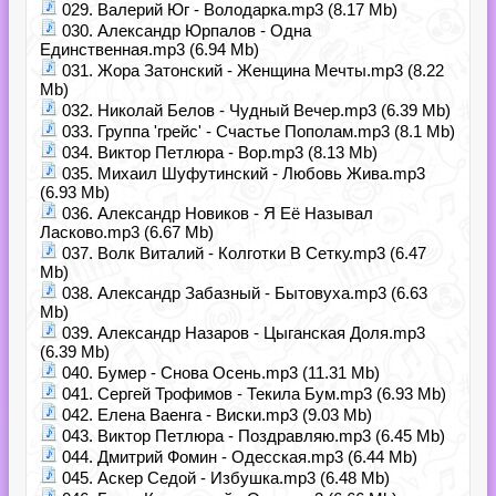
029. Валерий Юг - Володарка.mp3 (8.17 Mb)
030. Александр Юрпалов - Одна
Единственная.mp3 (6.94 Mb)
031. Жора Затонский - Женщина Мечты.mp3 (8.22
Mb)
032. Николай Белов - Чудный Вечер.mp3 (6.39 Mb)
033. Группа 'грейс' - Счастье Пополам.mp3 (8.1 Mb)
034. Виктор Петлюра - Вор.mp3 (8.13 Mb)
035. Михаил Шуфутинский - Любовь Жива.mp3
(6.93 Mb)
036. Александр Новиков - Я Её Называл
Ласково.mp3 (6.67 Mb)
037. Волк Виталий - Колготки В Сетку.mp3 (6.47
Mb)
038. Александр Забазный - Бытовуха.mp3 (6.63
Mb)
039. Александр Назаров - Цыганская Доля.mp3
(6.39 Mb)
040. Бумер - Снова Осень.mp3 (11.31 Mb)
041. Сергей Трофимов - Текила Бум.mp3 (6.93 Mb)
042. Елена Ваенга - Виски.mp3 (9.03 Mb)
043. Виктор Петлюра - Поздравляю.mp3 (6.45 Mb)
044. Дмитрий Фомин - Одесская.mp3 (6.44 Mb)
045. Аскер Седой - Избушка.mp3 (6.48 Mb)