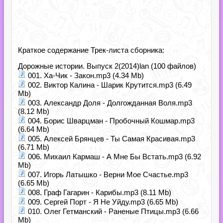
Краткое содержание Трек-листа сборника:
Дорожные истории. Выпуск 2(2014)lan (100 файлов)
001. Ха-Чик - Закон.mp3 (4.34 Mb)
002. Виктор Калина - Шарик Крутится.mp3 (6.49
Mb)
003. Александр Доля - Долгожданная Воля.mp3
(8.12 Mb)
004. Борис Шварцман - Пробочный Кошмар.mp3
(6.64 Mb)
005. Алексей Брянцев - Ты Самая Красивая.mp3
(6.71 Mb)
006. Михаил Кармаш - А Мне Бы Встать.mp3 (6.92
Mb)
007. Игорь Латышко - Верни Мое Счастье.mp3
(6.65 Mb)
008. Граф Гагарин - Карибы.mp3 (8.11 Mb)
009. Сергей Порт - Я Не Уйду.mp3 (6.65 Mb)
010. Олег Гетманский - Раненые Птицы.mp3 (6.66
Mb)