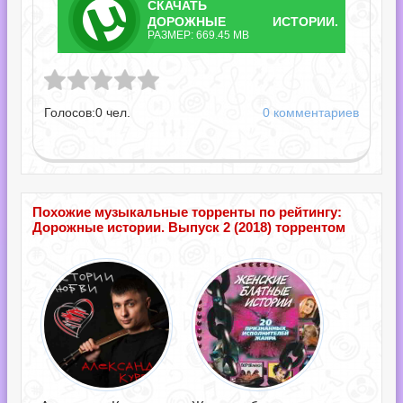
СКАЧАТЬ
ТОРРЕНТ
ДОРОЖНЫЕ ИСТОРИИ.
РАЗМЕР: 669.45 MB
ВЫПУСК 2.TORRENT
ории. Выпуск 2.torrent
Голосов:
0
чел.
0 комментариев
Похожие музыкальные торренты по рейтингу:
Дорожные истории. Выпуск 2 (2018) торрентом