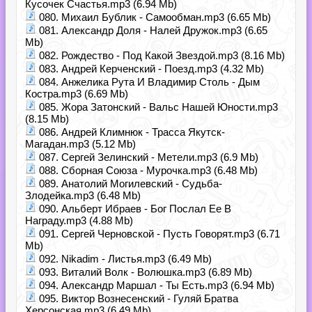
Кусочек Счастья.mp3 (6.94 Mb)
080. Михаил Бублик - Самообман.mp3 (6.65 Mb)
081. Александр Доля - Налей Дружок.mp3 (6.65
Mb)
082. Рождество - Под Какой Звездой.mp3 (8.16 Mb)
083. Андрей Керченский - Поезд.mp3 (4.32 Mb)
084. Анжелика Рута И Владимир Столь - Дым
Костра.mp3 (6.69 Mb)
085. Жора Затонский - Вальс Нашей Юности.mp3
(8.15 Mb)
086. Андрей Климнюк - Трасса Якутск-
Магадан.mp3 (5.12 Mb)
087. Сергей Зелинский - Метели.mp3 (6.9 Mb)
088. Сборная Союза - Мурочка.mp3 (6.48 Mb)
089. Анатолий Могилевский - Судьба-
Злодейка.mp3 (6.48 Mb)
090. Альберт Ибраев - Бог Послал Ее В
Награду.mp3 (4.88 Mb)
091. Сергей Черновской - Пусть Говорят.mp3 (6.71
Mb)
092. Nikadim - Листья.mp3 (6.49 Mb)
093. Виталий Волк - Волюшка.mp3 (6.89 Mb)
094. Александр Маршал - Ты Есть.mp3 (6.94 Mb)
095. Виктор Вознесенский - Гуляй Братва
Херсонская.mp3 (6.49 Mb)