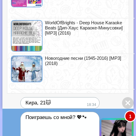
WorldOfBrights - Deep House Karaoke
Beats [Дип-Хаус Караоке-Минусовки]
[MP3] (2016)
Новогодние песни (1945-2016) [MP3]
(2018)
Кира, 21🐱
18:34
1
Поиграешь со мной? 💖🐾