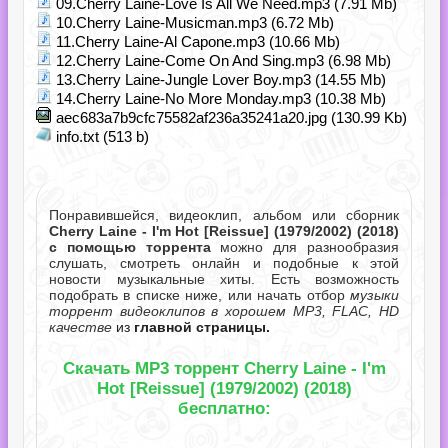
09.Cherry Laine-Love Is All We Need.mp3 (7.91 Mb)
10.Cherry Laine-Musicman.mp3 (6.72 Mb)
11.Cherry Laine-Al Capone.mp3 (10.66 Mb)
12.Cherry Laine-Come On And Sing.mp3 (6.98 Mb)
13.Cherry Laine-Jungle Lover Boy.mp3 (14.55 Mb)
14.Cherry Laine-No More Monday.mp3 (10.38 Mb)
aec683a7b9cfc75582af236a35241a20.jpg (130.99 Kb)
info.txt (513 b)
Понравившейся, видеоклип, альбом или сборник
Cherry Laine - I'm Hot [Reissue] (1979/2002) (2018)
с помощью торрента
можно для разнообразия
слушать, смотреть онлайн и подобные к этой
новости музыкальные хиты. Есть возможность
подобрать в списке ниже, или начать отбор
музыки
торрент видеоклипов в хорошем MP3, FLAC, HD
качестве
из
главной страницы.
Скачать MP3 торрент Cherry Laine - I'm
Hot [Reissue] (1979/2002) (2018)
бесплатно: