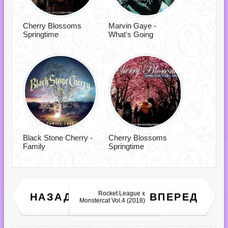
Cherry Blossoms
Marvin Gaye -
Springtime
What's Going
Black Stone Cherry -
Cherry Blossoms
Family
Springtime
AB/CD - The Rock'n'Roll
Rocket League x
НАЗАД
ВПЕРЕД
Devil (2018)
Monstercat Vol.4 (2018)