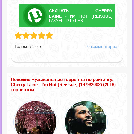
СКАЧАТЬ
CHERRY
ТОРРЕНТ
LAINE - I'M HOT [REISSUE]
РАЗМЕР: 121.71 MB
(1979/2002).TORRENT
 I'm Hot [Reissue] (1979/2002).torrent
Голосов:
1
чел.
0 комментариев
Похожие музыкальные торренты по рейтингу:
Cherry Laine - I'm Hot [Reissue] (1979/2002) (2018)
торрентом