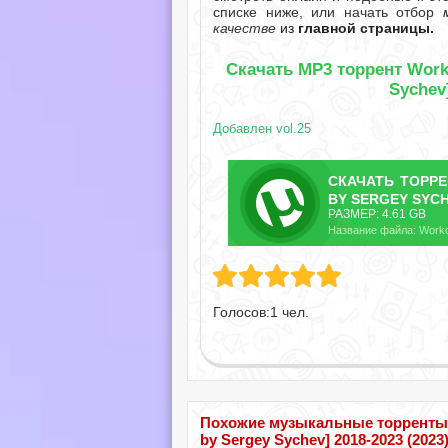
списке ниже, или начать отбор
качестве
из
главной страницы.
Скачать MP3 торрент Worko
Sychev]
Добавлен vol.25
СКАЧАТЬ
ТОРР
BY SERGEY SYCH
РАЗМЕР: 4.61 GB
Голосов:
1
чел.
Похожие музыкальные торренты по
by Sergey Sychev] 2018-2023 (202