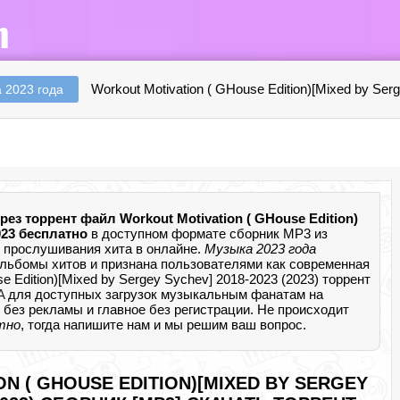
Workout Motivation ( GHouse Edition)[Mixed by Ser
 2023 года
рез торрент файл Workout Motivation ( GHouse Edition)
023 бесплатно
в доступном формате сборник MP3 из
 прослушивания хита в онлайне.
Музыка 2023 года
альбомы хитов и признана пользователями как современная
e Edition)[Mixed by Sergey Sychev] 2018-2023 (2023) торрент
A
для доступных загрузок музыкальным фанатам на
ad без рекламы и главное без регистрации. Не происходит
атно
, тогда напишите нам и мы решим ваш вопрос.
N ( GHOUSE EDITION)[MIXED BY SERGEY