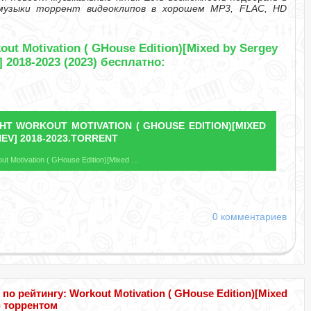
музыки торрент видеоклипов в хорошем MP3, FLAC, HD
ut Motivation ( GHouse Edition)[Mixed by Sergey
 2018-2023 (2023) бесплатно:
ЕНТ
WORKOUT MOTIVATION ( GHOUSE EDITION)[MIXED
EV] 2018-2023.TORRENT
Название файла: Workout Motivation ( GHouse Edition)[Mixed by Sergey Sychev] 2018-2023.torrent
0 комментариев
 рейтингу: Workout Motivation ( GHouse Edition)[Mixed
3) торрентом