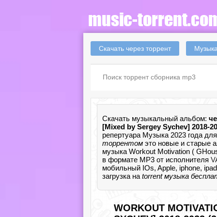
Скачать через торрент
Музыка
Скачать музыкальный альбом:
че
[Mixed by Sergey Sychev] 2018-2
репертуара Музыка 2023 года для
торрентом
это новые и старые 
музыка Workout Motivation ( GHous
в формате MP3 от исполнителя
V
мобильный IOs, Apple, iphone, ip
загрузка на
torrent музыка беспл
WORKOUT MOTIVATIO