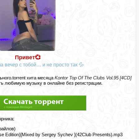
Привет💞
а вечер с тобой… и не просто так 💦
ьного.torrent хита месяца
Kontor Top Of The Clubs Vol.95 [4CD]
ь любимую музыку в онлайне без регистрации.
орника:
 файлов)
se Edition)[Mixed by Sergey Sychev ](42Club Presents).mp3