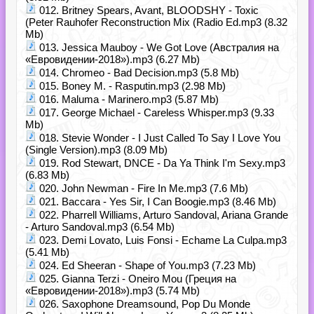
012. Britney Spears, Avant, BLOODSHY - Toxic
(Peter Rauhofer Reconstruction Mix (Radio Ed.mp3 (8.32
Mb)
013. Jessica Mauboy - We Got Love (Австралия на
«Евровидении-2018»).mp3 (6.27 Mb)
014. Chromeo - Bad Decision.mp3 (5.8 Mb)
015. Boney M. - Rasputin.mp3 (2.98 Mb)
016. Maluma - Marinero.mp3 (5.87 Mb)
017. George Michael - Careless Whisper.mp3 (9.33
Mb)
018. Stevie Wonder - I Just Called To Say I Love You
(Single Version).mp3 (8.09 Mb)
019. Rod Stewart, DNCE - Da Ya Think I'm Sexy.mp3
(6.83 Mb)
020. John Newman - Fire In Me.mp3 (7.6 Mb)
021. Baccara - Yes Sir, I Can Boogie.mp3 (8.46 Mb)
022. Pharrell Williams, Arturo Sandoval, Ariana Grande
- Arturo Sandoval.mp3 (6.54 Mb)
023. Demi Lovato, Luis Fonsi - Echame La Culpa.mp3
(5.41 Mb)
024. Ed Sheeran - Shape of You.mp3 (7.23 Mb)
025. Gianna Terzi - Oneiro Mou (Греция на
«Евровидении-2018»).mp3 (5.74 Mb)
026. Saxophone Dreamsound, Pop Du Monde