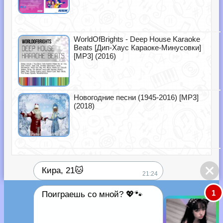
WorldOfBrights - Deep House Karaoke
Beats [Дип-Хаус Караоке-Минусовки]
[MP3] (2016)
Новогодние песни (1945-2016) [MP3]
(2018)
Кира, 21🐱
21:24
1
Поиграешь со мной? 💖🐾