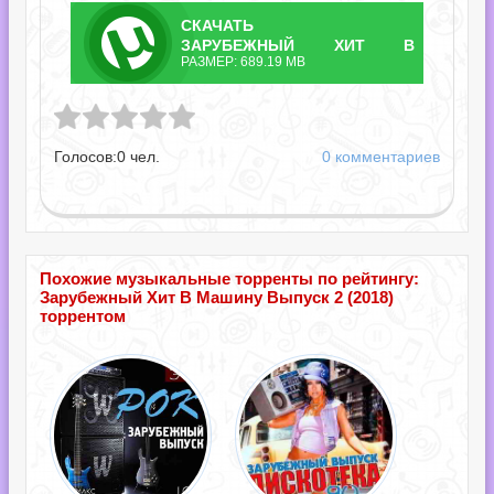
СКАЧАТЬ
ТОРРЕНТ
ЗАРУБЕЖНЫЙ ХИТ В
РАЗМЕР: 689.19 MB
МАШИНУ ВЫПУСК
Хит В Машину Выпуск 2.torrent
2.TORRENT
Голосов:
0
чел.
0 комментариев
Похожие музыкальные торренты по рейтингу:
Зарубежный Хит В Машину Выпуск 2 (2018)
торрентом