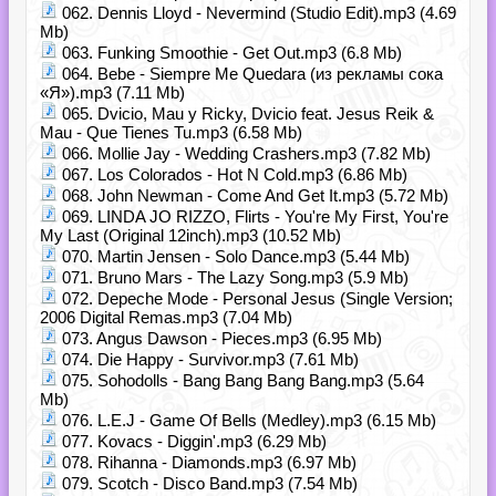
062. Dennis Lloyd - Nevermind (Studio Edit).mp3 (4.69
Mb)
063. Funking Smoothie - Get Out.mp3 (6.8 Mb)
064. Bebe - Siempre Me Quedara (из рекламы сока
«Я»).mp3 (7.11 Mb)
065. Dvicio, Mau y Ricky, Dvicio feat. Jesus Reik &
Mau - Que Tienes Tu.mp3 (6.58 Mb)
066. Mollie Jay - Wedding Crashers.mp3 (7.82 Mb)
067. Los Colorados - Hot N Cold.mp3 (6.86 Mb)
068. John Newman - Come And Get It.mp3 (5.72 Mb)
069. LINDA JO RIZZO, Flirts - You're My First, You're
My Last (Original 12inch).mp3 (10.52 Mb)
070. Martin Jensen - Solo Dance.mp3 (5.44 Mb)
071. Bruno Mars - The Lazy Song.mp3 (5.9 Mb)
072. Depeche Mode - Personal Jesus (Single Version;
2006 Digital Remas.mp3 (7.04 Mb)
073. Angus Dawson - Pieces.mp3 (6.95 Mb)
074. Die Happy - Survivor.mp3 (7.61 Mb)
075. Sohodolls - Bang Bang Bang Bang.mp3 (5.64
Mb)
076. L.E.J - Game Of Bells (Medley).mp3 (6.15 Mb)
077. Kovacs - Diggin'.mp3 (6.29 Mb)
078. Rihanna - Diamonds.mp3 (6.97 Mb)
079. Scotch - Disco Band.mp3 (7.54 Mb)