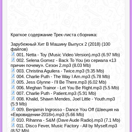
Краткое содержание Трек-листа сборника:
Зарубежный Хит В Машину Выпуск 2 (2018) (100
файлов)
001. Netta - Toy (Music Video Version).mp3 (6.97 Mb)
002. Selena Gomez - Back To You (из сериала «13
причин почему». Сезон 2.mp3 (8.03 Mb)
003. Christina Aguilera - Twice.mp3 (9.35 Mb)
004. Charlie Puth - The Way I Am.mp3 (5.78 Mb)
005. Jess Glynne - I'll Be There.mp3 (6.02 Mb)
006. Meghan Trainor - Let You Be Right.mp3 (5.5 Mb)
007. Charlie Puth - Patient.mp3 (5.91 Mb)
008. Khalid, Shawn Mendes, Joel Little - Youth.mp3
(5.9 Mb)
009. Benjamin Ingrosso - Dance You Off (Швеция на
«Евровидении-2018»).mp3 (5.66 Mb)
010. Rihanna - S&M (Dave Aude Radio).mp3 (7.1 Mb)
011. Disco Fever, Music Factory - All by Myself.mp3
(8.52 Mb)