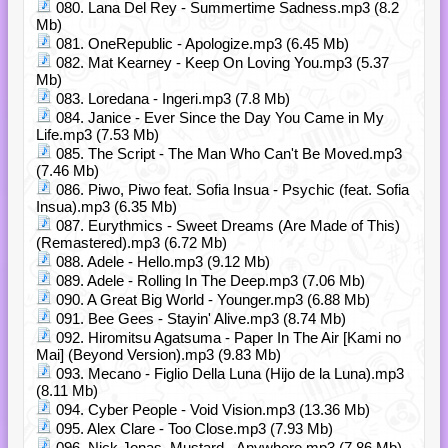
080. Lana Del Rey - Summertime Sadness.mp3 (8.2
Mb)
081. OneRepublic - Apologize.mp3 (6.45 Mb)
082. Mat Kearney - Keep On Loving You.mp3 (5.37
Mb)
083. Loredana - Ingeri.mp3 (7.8 Mb)
084. Janice - Ever Since the Day You Came in My
Life.mp3 (7.53 Mb)
085. The Script - The Man Who Can't Be Moved.mp3
(7.46 Mb)
086. Piwo, Piwo feat. Sofia Insua - Psychic (feat. Sofia
Insua).mp3 (6.35 Mb)
087. Eurythmics - Sweet Dreams (Are Made of This)
(Remastered).mp3 (6.72 Mb)
088. Adele - Hello.mp3 (9.12 Mb)
089. Adele - Rolling In The Deep.mp3 (7.06 Mb)
090. A Great Big World - Younger.mp3 (6.88 Mb)
091. Bee Gees - Stayin' Alive.mp3 (8.74 Mb)
092. Hiromitsu Agatsuma - Paper In The Air [Kami no
Mai] (Beyond Version).mp3 (9.83 Mb)
093. Mecano - Figlio Della Luna (Hijo de la Luna).mp3
(8.11 Mb)
094. Cyber People - Void Vision.mp3 (13.36 Mb)
095. Alex Clare - Too Close.mp3 (7.93 Mb)
096. Nick Jonas, Mustard - Anywhere.mp3 (7.86 Mb)