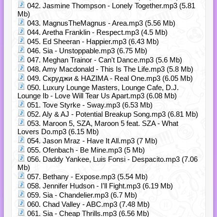
042. Jasmine Thompson - Lonely Together.mp3 (5.81
Mb)
043. MagnusTheMagnus - Area.mp3 (5.56 Mb)
044. Aretha Franklin - Respect.mp3 (4.5 Mb)
045. Ed Sheeran - Happier.mp3 (6.43 Mb)
046. Sia - Unstoppable.mp3 (6.75 Mb)
047. Meghan Trainor - Can't Dance.mp3 (5.6 Mb)
048. Amy Macdonald - This Is The Life.mp3 (5.8 Mb)
049. Скруджи & НАZIMA - Real One.mp3 (6.05 Mb)
050. Luxury Lounge Masters, Lounge Cafe, D.J.
Lounge Ib - Love Will Tear Us Apart.mp3 (6.08 Mb)
051. Tove Styrke - Sway.mp3 (6.53 Mb)
052. Aly & AJ - Potential Breakup Song.mp3 (6.81 Mb)
053. Maroon 5, SZA, Maroon 5 feat. SZA - What
Lovers Do.mp3 (6.15 Mb)
054. Jason Mraz - Have It All.mp3 (7 Mb)
055. Ofenbach - Be Mine.mp3 (5 Mb)
056. Daddy Yankee, Luis Fonsi - Despacito.mp3 (7.06
Mb)
057. Bethany - Expose.mp3 (5.54 Mb)
058. Jennifer Hudson - I'll Fight.mp3 (6.19 Mb)
059. Sia - Chandelier.mp3 (6.7 Mb)
060. Chad Valley - ABC.mp3 (7.48 Mb)
061. Sia - Cheap Thrills.mp3 (6.56 Mb)