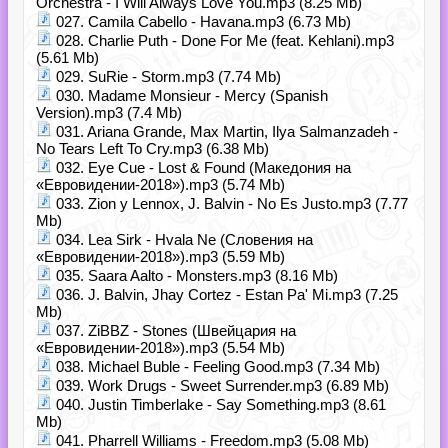
Orchestra - I Will Always Love You.mp3 (8.25 Mb)
027. Camila Cabello - Havana.mp3 (6.73 Mb)
028. Charlie Puth - Done For Me (feat. Kehlani).mp3
(5.61 Mb)
029. SuRie - Storm.mp3 (7.74 Mb)
030. Madame Monsieur - Mercy (Spanish
Version).mp3 (7.4 Mb)
031. Ariana Grande, Max Martin, Ilya Salmanzadeh -
No Tears Left To Cry.mp3 (6.38 Mb)
032. Eye Cue - Lost & Found (Македония на
«Евровидении-2018»).mp3 (5.74 Mb)
033. Zion y Lennox, J. Balvin - No Es Justo.mp3 (7.77
Mb)
034. Lea Sirk - Hvala Ne (Словения на
«Евровидении-2018»).mp3 (5.59 Mb)
035. Saara Aalto - Monsters.mp3 (8.16 Mb)
036. J. Balvin, Jhay Cortez - Estan Pa' Mi.mp3 (7.25
Mb)
037. ZiBBZ - Stones (Швейцария на
«Евровидении-2018»).mp3 (5.54 Mb)
038. Michael Buble - Feeling Good.mp3 (7.34 Mb)
039. Work Drugs - Sweet Surrender.mp3 (6.89 Mb)
040. Justin Timberlake - Say Something.mp3 (8.61
Mb)
041. Pharrell Williams - Freedom.mp3 (5.08 Mb)