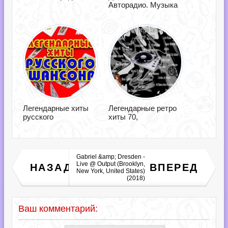
Авторадио. Музыка
Легендарные хиты
Легендарные ретро
русского
хиты 70,
Gabriel &amp; Dresden -
Live @ Output (Brooklyn,
Пацаны - Ваще Ребята!
НАЗАД
ВПЕРЕД
New York, United States)
/vol-48/ (2018)
(2018)
Ваш комментарий: