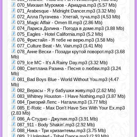
070_Михаил Муромов - Ариадна.mp3 (5.57 Mb)
071_Arabesque - Midnight Dancer.mp3 (3.32 Mb)
072_Алла Пугачева - Улетай, туча.mp3 (4.53 Mb)
073_Magic Affair - Omen III.mp3 (2.86 Mb)
074_Лариса Долина - Погода в доме.mp3 (3.88 Mb)
075_Eagles - Hotel California.mp3 (5.2 Mb)
076_Фристайл - Я тебе не верю.mp3 (3.58 Mb)
077_Culture Beat - Mr. Vain.mp3 (3.41 Mb)
078_Анне Вески - Позади крутой поворот.mp3 (3.68
Mb)
079_Ice MC - It's A Rainy Day.mp3 (3.32 Mb)
080_Светлана Разина - Песня о любви.mp3 (3.24
Mb)
081_Bad Boys Blue - World Without You.mp3 (4.47
Mb)
082_Верасы - Я у бабушки живу.mp3 (2.62 Mb)
083_Whitney Houston - I Have Nothing.mp3 (3.87 Mb)
084_Григорий Лепс - Натали.mp3 (3.77 Mb)
085_E-Rotic - Max Don't Have Sex With Your Ex.mp3
(2.83 Mb)
086_А-Студио - Джулия.mp3 (3.91 Mb)
087_911 - Body Shakin'.mp3 (2.92 Mb)
088_Ника - Три хризантемы.mp3 (3.75 Mb)
089_2 Unlimited - Tribal Dance.mp3 (2.93 Mb)