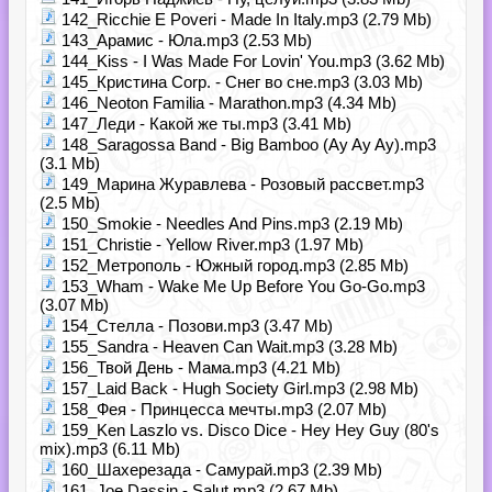
142_Ricchie E Poveri - Made In Italy.mp3 (2.79 Mb)
143_Арамис - Юла.mp3 (2.53 Mb)
144_Kiss - I Was Made For Lovin' You.mp3 (3.62 Mb)
145_Кристина Corp. - Снег во сне.mp3 (3.03 Mb)
146_Neoton Familia - Marathon.mp3 (4.34 Mb)
147_Леди - Какой же ты.mp3 (3.41 Mb)
148_Saragossa Band - Big Bamboo (Ay Ay Ay).mp3
(3.1 Mb)
149_Марина Журавлева - Розовый рассвет.mp3
(2.5 Mb)
150_Smokie - Needles And Pins.mp3 (2.19 Mb)
151_Christie - Yellow River.mp3 (1.97 Mb)
152_Метрополь - Южный город.mp3 (2.85 Mb)
153_Wham - Wake Me Up Before You Go-Go.mp3
(3.07 Mb)
154_Стелла - Позови.mp3 (3.47 Mb)
155_Sandra - Heaven Can Wait.mp3 (3.28 Mb)
156_Твой День - Мама.mp3 (4.21 Mb)
157_Laid Back - Hugh Society Girl.mp3 (2.98 Mb)
158_Фея - Принцесса мечты.mp3 (2.07 Mb)
159_Ken Laszlo vs. Disco Dice - Hey Hey Guy (80's
mix).mp3 (6.11 Mb)
160_Шахерезада - Самурай.mp3 (2.39 Mb)
161_Joe Dassin - Salut.mp3 (2.67 Mb)