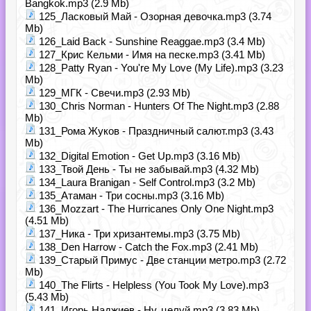
Bangkok.mp3 (2.9 Mb)
125_Ласковый Май - Озорная девочка.mp3 (3.74
Mb)
126_Laid Back - Sunshine Reaggae.mp3 (3.4 Mb)
127_Крис Кельми - Имя на песке.mp3 (3.41 Mb)
128_Patty Ryan - You're My Love (My Life).mp3 (3.23
Mb)
129_МГК - Свечи.mp3 (2.93 Mb)
130_Chris Norman - Hunters Of The Night.mp3 (2.88
Mb)
131_Рома Жуков - Праздничный салют.mp3 (3.43
Mb)
132_Digital Emotion - Get Up.mp3 (3.16 Mb)
133_Твой День - Ты не забывай.mp3 (4.32 Mb)
134_Laura Branigan - Self Control.mp3 (3.2 Mb)
135_Атаман - Три сосны.mp3 (3.16 Mb)
136_Mozzart - The Hurricanes Only One Night.mp3
(4.51 Mb)
137_Ника - Три хризантемы.mp3 (3.75 Mb)
138_Den Harrow - Catch the Fox.mp3 (2.41 Mb)
139_Старый Примус - Две станции метро.mp3 (2.72
Mb)
140_The Flirts - Helpless (You Took My Love).mp3
(5.43 Mb)
141_Игорь Наджиев - Ну, целуй.mp3 (3.83 Mb)