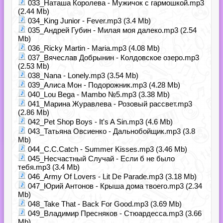
033_Наташа Королева - Мужичок с гармошкой.mp3
(2.44 Mb)
034_King Junior - Fever.mp3 (3.4 Mb)
035_Андрей Губин - Милая моя далеко.mp3 (2.54
Mb)
036_Ricky Martin - Maria.mp3 (4.08 Mb)
037_Вячеслав Добрынин - Колдовское озеро.mp3
(2.53 Mb)
038_Nana - Lonely.mp3 (3.54 Mb)
039_Алиса Мон - Подорожник.mp3 (4.28 Mb)
040_Lou Bega - Mambo №5.mp3 (3.38 Mb)
041_Марина Журавлева - Розовый рассвет.mp3
(2.86 Mb)
042_Pet Shop Boys - It's A Sin.mp3 (4.6 Mb)
043_Татьяна Овсиенко - Дальнобойщик.mp3 (3.8
Mb)
044_C.C.Catch - Summer Kisses.mp3 (3.46 Mb)
045_Несчастный Случай - Если б не было
тебя.mp3 (3.4 Mb)
046_Army Of Lovers - Lit De Parade.mp3 (3.18 Mb)
047_Юрий Антонов - Крыша дома твоего.mp3 (2.34
Mb)
048_Take That - Back For Good.mp3 (3.69 Mb)
049_Владимир Пресняков - Стюардесса.mp3 (3.66
Mb)