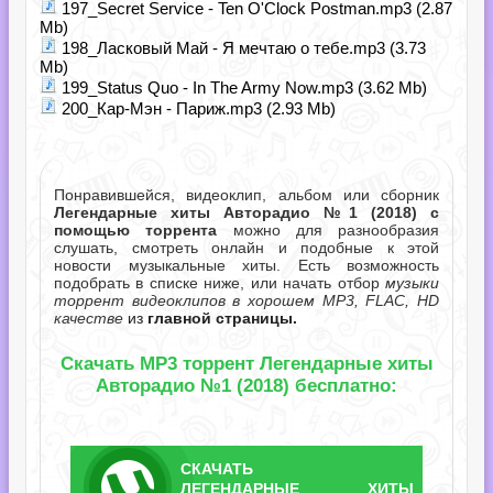
197_Secret Service - Ten O'Clock Postman.mp3 (2.87
Mb)
198_Ласковый Май - Я мечтаю о тебе.mp3 (3.73
Mb)
199_Status Quo - In The Army Now.mp3 (3.62 Mb)
200_Кар-Мэн - Париж.mp3 (2.93 Mb)
Понравившейся, видеоклип, альбом или сборник
Легендарные хиты Авторадио №1 (2018) с
помощью торрента
можно для разнообразия
слушать, смотреть онлайн и подобные к этой
новости музыкальные хиты. Есть возможность
подобрать в списке ниже, или начать отбор
музыки
торрент видеоклипов в хорошем MP3, FLAC, HD
качестве
из
главной страницы.
Скачать MP3 торрент Легендарные хиты
Авторадио №1 (2018) бесплатно:
СКАЧАТЬ
ТОРРЕНТ
ЛЕГЕНДАРНЫЕ ХИТЫ