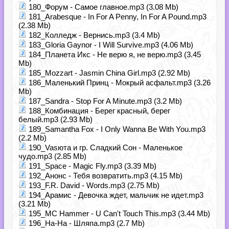
180_Форум - Самое главное.mp3 (3.08 Mb)
181_Arabesque - In For A Penny, In For A Pound.mp3
(2.38 Mb)
182_Колледж - Вернись.mp3 (3.4 Mb)
183_Gloria Gaynor - I Will Survive.mp3 (4.06 Mb)
184_Планета Икс - Не верю я, не верю.mp3 (3.45
Mb)
185_Mozzart - Jasmin China Girl.mp3 (2.92 Mb)
186_Маленький Принц - Мокрый асфальт.mp3 (3.26
Mb)
187_Sandra - Stop For A Minute.mp3 (3.2 Mb)
188_Комбинация - Берег красный, берег
белый.mp3 (2.93 Mb)
189_Samantha Fox - I Only Wanna Be With You.mp3
(2.2 Mb)
190_Vasюта и гр. Сладкий Сон - Маленькое
чудо.mp3 (2.85 Mb)
191_Space - Magic Fly.mp3 (3.39 Mb)
192_Анонс - Тебя возвратить.mp3 (4.15 Mb)
193_F.R. David - Words.mp3 (2.75 Mb)
194_Арамис - Девочка ждет, мальчик не идет.mp3
(3.21 Mb)
195_MC Hammer - U Can't Touch This.mp3 (3.44 Mb)
196_На-На - Шляпа.mp3 (2.7 Mb)