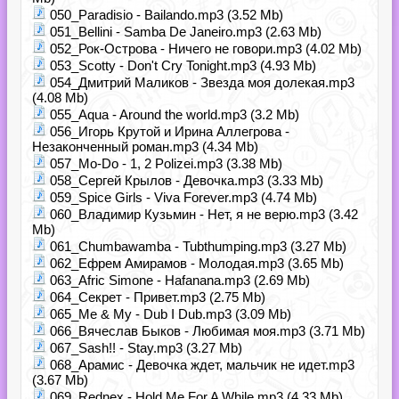
050_Paradisio - Bailando.mp3 (3.52 Mb)
051_Bellini - Samba De Janeiro.mp3 (2.63 Mb)
052_Рок-Острова - Ничего не говори.mp3 (4.02 Mb)
053_Scotty - Don't Cry Tonight.mp3 (4.93 Mb)
054_Дмитрий Маликов - Звезда моя долекая.mp3
(4.08 Mb)
055_Aqua - Around the world.mp3 (3.2 Mb)
056_Игорь Крутой и Ирина Аллегрова -
Незаконченный роман.mp3 (4.34 Mb)
057_Mo-Do - 1, 2 Polizei.mp3 (3.38 Mb)
058_Сергей Крылов - Девочка.mp3 (3.33 Mb)
059_Spice Girls - Viva Forever.mp3 (4.74 Mb)
060_Владимир Кузьмин - Нет, я не верю.mp3 (3.42
Mb)
061_Chumbawamba - Tubthumping.mp3 (3.27 Mb)
062_Ефрем Амирамов - Молодая.mp3 (3.65 Mb)
063_Afric Simone - Hafanana.mp3 (2.69 Mb)
064_Секрет - Привет.mp3 (2.75 Mb)
065_Me & My - Dub I Dub.mp3 (3.09 Mb)
066_Вячеслав Быков - Любимая моя.mp3 (3.71 Mb)
067_Sash!! - Stay.mp3 (3.27 Mb)
068_Арамис - Девочка ждет, мальчик не идет.mp3
(3.67 Mb)
069_Rednex - Hold Me For A While.mp3 (4.33 Mb)