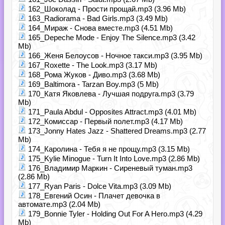
162_Шоколад - Прости прощай.mp3 (3.96 Mb)
163_Radiorama - Bad Girls.mp3 (3.49 Mb)
164_Мираж - Снова вместе.mp3 (4.51 Mb)
165_Depeche Mode - Enjoy The Silence.mp3 (3.42
Mb)
166_Женя Белоусов - Ночное такси.mp3 (3.95 Mb)
167_Roxette - The Look.mp3 (3.17 Mb)
168_Рома Жуков - Диво.mp3 (3.68 Mb)
169_Baltimora - Tarzan Boy.mp3 (5 Mb)
170_Катя Яковлева - Лучшая подруга.mp3 (3.79
Mb)
171_Paula Abdul - Opposites Attract.mp3 (4.01 Mb)
172_Комиссар - Первый полет.mp3 (4.17 Mb)
173_Jonny Hates Jazz - Shattered Dreams.mp3 (2.77
Mb)
174_Каролина - Тебя я не прощу.mp3 (3.15 Mb)
175_Kylie Minogue - Turn It Into Love.mp3 (2.86 Mb)
176_Владимир Маркин - Сиреневый туман.mp3
(2.86 Mb)
177_Ryan Paris - Dolce Vita.mp3 (3.09 Mb)
178_Евгений Осин - Плачет девочка в
автомате.mp3 (2.04 Mb)
179_Bonnie Tyler - Holding Out For A Hero.mp3 (4.29
Mb)