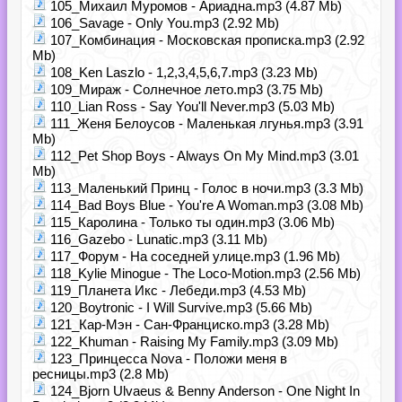
105_Михаил Муромов - Ариадна.mp3 (4.87 Mb)
106_Savage - Only You.mp3 (2.92 Mb)
107_Комбинация - Московская прописка.mp3 (2.92
Mb)
108_Ken Laszlo - 1,2,3,4,5,6,7.mp3 (3.23 Mb)
109_Мираж - Солнечное лето.mp3 (3.75 Mb)
110_Lian Ross - Say You'll Never.mp3 (5.03 Mb)
111_Женя Белоусов - Маленькая лгунья.mp3 (3.91
Mb)
112_Pet Shop Boys - Always On My Mind.mp3 (3.01
Mb)
113_Маленький Принц - Голос в ночи.mp3 (3.3 Mb)
114_Bad Boys Blue - You're A Woman.mp3 (3.08 Mb)
115_Каролина - Только ты один.mp3 (3.06 Mb)
116_Gazebo - Lunatic.mp3 (3.11 Mb)
117_Форум - На соседней улице.mp3 (1.96 Mb)
118_Kylie Minogue - The Loco-Motion.mp3 (2.56 Mb)
119_Планета Икс - Лебеди.mp3 (4.53 Mb)
120_Boytronic - I Will Survive.mp3 (5.66 Mb)
121_Кар-Мэн - Сан-Франциско.mp3 (3.28 Mb)
122_Khuman - Raising My Family.mp3 (3.09 Mb)
123_Принцесса Nova - Положи меня в
ресницы.mp3 (2.8 Mb)
124_Bjorn Ulvaeus & Benny Anderson - One Night In