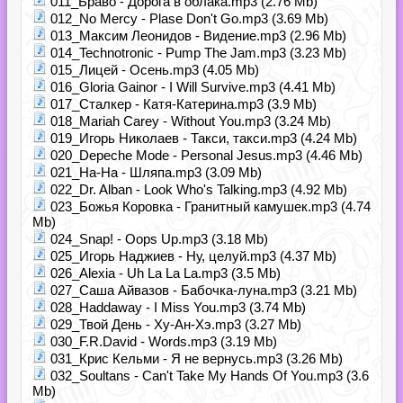
011_Браво - Дорога в облака.mp3 (2.76 Mb)
012_No Mercy - Plase Don't Go.mp3 (3.69 Mb)
013_Максим Леонидов - Видение.mp3 (2.96 Mb)
014_Technotronic - Pump The Jam.mp3 (3.23 Mb)
015_Лицей - Осень.mp3 (4.05 Mb)
016_Gloria Gainor - I Will Survive.mp3 (4.41 Mb)
017_Сталкер - Катя-Катерина.mp3 (3.9 Mb)
018_Mariah Carey - Without You.mp3 (3.24 Mb)
019_Игорь Николаев - Такси, такси.mp3 (4.24 Mb)
020_Depeche Mode - Personal Jesus.mp3 (4.46 Mb)
021_На-На - Шляпа.mp3 (3.09 Mb)
022_Dr. Alban - Look Who's Talking.mp3 (4.92 Mb)
023_Божья Коровка - Гранитный камушек.mp3 (4.74
Mb)
024_Snap! - Oops Up.mp3 (3.18 Mb)
025_Игорь Наджиев - Ну, целуй.mp3 (4.37 Mb)
026_Alexia - Uh La La La.mp3 (3.5 Mb)
027_Саша Айвазов - Бабочка-луна.mp3 (3.21 Mb)
028_Haddaway - I Miss You.mp3 (3.74 Mb)
029_Твой День - Ху-Ан-Хэ.mp3 (3.27 Mb)
030_F.R.David - Words.mp3 (3.19 Mb)
031_Крис Кельми - Я не вернусь.mp3 (3.26 Mb)
032_Soultans - Can't Take My Hands Of You.mp3 (3.6
Mb)