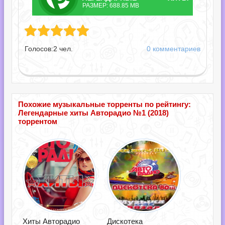
РАЗМЕР: 688.85 MB
АВТОРАДИО №1.TORRENT
 хиты Авторадио №1.torrent
Голосов:
2
чел.
0 комментариев
Похожие музыкальные торренты по рейтингу:
Легендарные хиты Авторадио №1 (2018)
торрентом
Хиты Авторадио
Дискотека