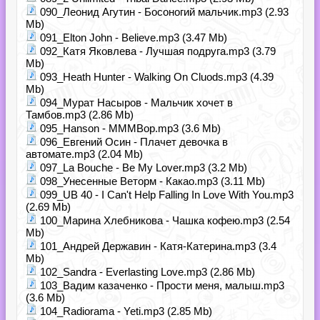
090_Леонид Агутин - Босоногий мальчик.mp3 (2.93
Mb)
091_Elton John - Believe.mp3 (3.47 Mb)
092_Катя Яковлева - Лучшая подруга.mp3 (3.79
Mb)
093_Heath Hunter - Walking On Cluods.mp3 (4.39
Mb)
094_Мурат Насыров - Мальчик хочет в
Тамбов.mp3 (2.86 Mb)
095_Hanson - MMMBop.mp3 (3.6 Mb)
096_Евгений Осин - Плачет девочка в
автомате.mp3 (2.04 Mb)
097_La Bouche - Be My Lover.mp3 (3.2 Mb)
098_Унесенные Веторм - Какао.mp3 (3.11 Mb)
099_UB 40 - I Can't Help Falling In Love With You.mp3
(2.69 Mb)
100_Марина Хлебникова - Чашка кофею.mp3 (2.54
Mb)
101_Андрей Державин - Катя-Катерина.mp3 (3.4
Mb)
102_Sandra - Everlasting Love.mp3 (2.86 Mb)
103_Вадим казаченко - Прости меня, малыш.mp3
(3.6 Mb)
104_Radiorama - Yeti.mp3 (2.85 Mb)