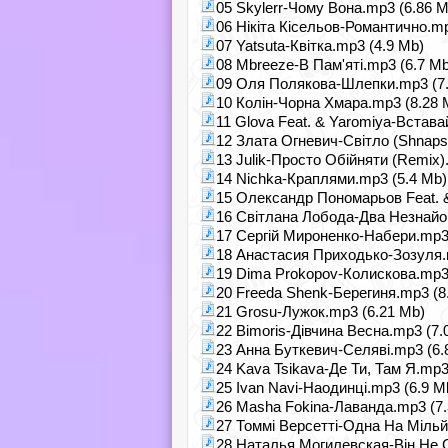
05 Skylerr-Чому Вона.mp3 (6.86 M
06 Нікіта Кісельов-Романтично.mp
07 Yatsuta-Квітка.mp3 (4.9 Mb)
08 Mbreeze-В Пам'яті.mp3 (6.7 Mb
09 Оля Полякова-Шлепки.mp3 (7
10 Колін-Чорна Хмара.mp3 (8.28 
11 Glova Feat. & Yaromiya-Встава
12 Злата Огневич-Світло (Shnaps
13 Julik-Просто Обійняти (Remix)
14 Nichka-Краплями.mp3 (5.4 Mb)
15 Олександр Пономарьов Feat. 
16 Світлана Лобода-Два Незнайо
17 Сергій Мироненко-Набери.mp3
18 Анастасия Приходько-Зозуля.
19 Dima Prokopov-Колискова.mp3
20 Freeda Shenk-Берегиня.mp3 (8
21 Grosu-Лужок.mp3 (6.21 Mb)
22 Bimoris-Дівчина Весна.mp3 (7.
23 Анна Буткевич-Селяві.mp3 (6.
24 Kava Tsikava-Де Ти, Там Я.mp3
25 Ivan Navi-Наодинці.mp3 (6.9 M
26 Masha Fokina-Лаванда.mp3 (7
27 Томмі Версетті-Одна На Мільй
28 Наталья Могилевская-Він Не С