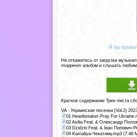
Я бы провел
Не откажитесь от загрузки музыкал
торрент альбом
и слушать любиму
Краткое содержание Трек-листа сб
VA - Украинские песенки (Vol.2) 20
01 Heartbreaker-Pray For Ukraine.
02 Asilia Feat. & Олександр Пол
03 Dzidzio Feat. & Іван Попович-
04 Kamaliya-Чекатиму.mp3 (7.48 