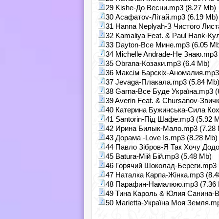
29 Kishe-До Весни.mp3 (8.27 Mb)
30 Асафатоv-Літай.mp3 (6.19 Mb)
31 Hanna Neplyah-З Чистого Лист
32 Kamaliya Feat. & Paul Hank-Ку
33 Dayton-Все Мине.mp3 (6.05 Mb
34 Michelle Andrade-Не Знаю.mp3 
35 Obrana-Козаки.mp3 (6.4 Mb)
36 Максім Барскіх-Аномалия.mp3 
37 Jevaga-Плакала.mp3 (5.84 Mb
38 Garna-Все Буде Україна.mp3 (
39 Averin Feat. & Chursanov-Звич
40 Катерина Бужинська-Сила Кох
41 Santorin-Під Шафе.mp3 (5.92 
42 Ирина Билык-Мало.mp3 (7.28 
43 Дорама -Love Is.mp3 (8.28 Mb)
44 Павло Зібров-Я Так Хочу Додо
45 Batura-Мій Бій.mp3 (5.48 Mb)
46 Горячий Шоколад-Береги.mp3 
47 Наталка Карпа-Жінка.mp3 (8.4
48 Парафин-Намалюю.mp3 (7.36 
49 Тина Кароль & Юлия Санина-В
50 Marietta-Україна Моя Земля.mp