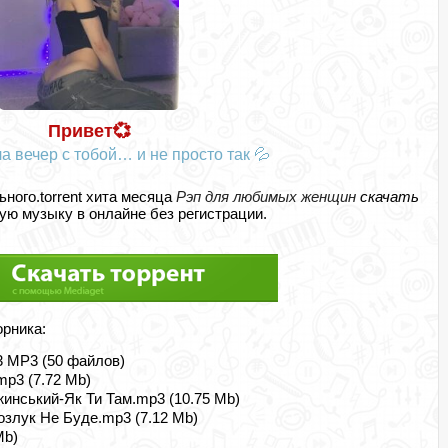
Привет💞
а вечер с тобой… и не просто так 💦
ьного.torrent хита месяца
Рэп для любимых женщин
скачать
ю музыку в онлайне без регистрации.
орника:
23 MP3 (50 файлов)
mp3 (7.72 Mb)
ожинський-Як Ти Там.mp3 (10.75 Mb)
Розлук Не Буде.mp3 (7.12 Mb)
Mb)