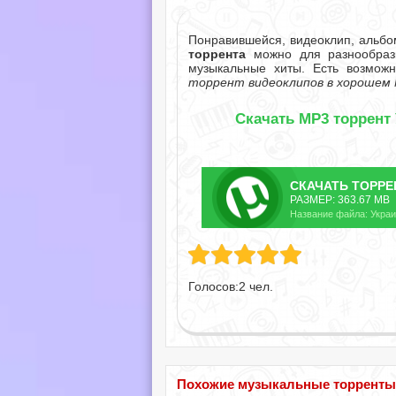
Понравившейся, видеоклип, альб
торрента
можно для разнообрази
музыкальные хиты. Есть возмож
торрент видеоклипов в хорошем 
Скачать MP3 торрент 
СКАЧАТЬ
ТОРРЕ
РАЗМЕР: 363.67 MB
Название файла: Украин
Голосов:
2
чел.
Похожие музыкальные торренты по