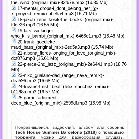
the_wind_(original_mix)-83f67e.mp3 (19.39 Mb)
17-mental_drops-i_dont_belong_her_(g-
7_proyect_remix)-bbe9a4.mp3 (16.71 Mb)
18-jakub_rene_kosik-the_books_(original_mix)-
f0ce26.mp3 (16.55 Mb)
19-lars_wickinger-
who_kills_bambi_(original_mix)-6466e1.mp3 (16.48 Mb)
20-frank_goedicke-
maxi_bass_(original_mix)-2ed5a3.mp3 (15.74 Mb)
21-albena_flores-longing_for_love_(original_mix)-
dcf076.mp3 (15.61 Mb)
22-pierce-2nd_jazz_(original_mix)-2e6441.mp3 (18.76
Mb)
23-niko_gualano-dad_(angel_nava_remix)-
dea596.mp3 (16.68 Mb)
24-trivans-fresh_beat_(felix_sanchez_remix)-
b1298a.mp3 (16.57 Mb)
25-garrie_addiment-
deep_blue_(original_mix)-2599df.mp3 (16.98 Mb)
Понравившейся, видеоклип, альбом или сборник
Tech House Summer Barcelona (2018) с помощью
торрента
можно для разнообразия слушать,