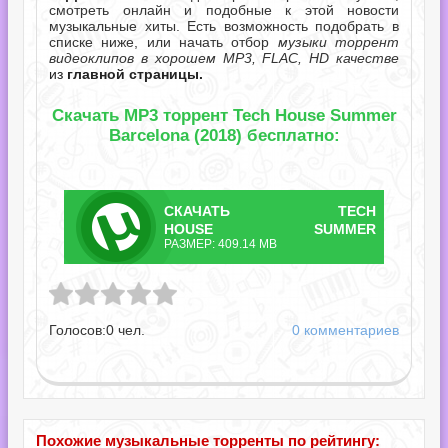
смотреть онлайн и подобные к этой новости
музыкальные хиты. Есть возможность подобрать в
списке ниже, или начать отбор
музыки торрент
видеоклипов в хорошем MP3, FLAC, HD качестве
из
главной страницы.
Скачать MP3 торрент Tech House Summer
Barcelona (2018) бесплатно:
СКАЧАТЬ
TECH
ТОРРЕНТ
HOUSE SUMMER
РАЗМЕР: 409.14 MB
BARCELONA.TORRENT
Summer Barcelona.torrent
Голосов:
0
чел.
0 комментариев
Похожие музыкальные торренты по рейтингу: