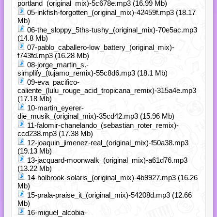
portland_(original_mix)-5c678e.mp3 (16.99 Mb)
05-inkfish-forgotten_(original_mix)-42459f.mp3 (18.17
Mb)
06-the_sloppy_5ths-tushy_(original_mix)-70e5ac.mp3
(14.8 Mb)
07-pablo_caballero-low_battery_(original_mix)-
f743fd.mp3 (16.28 Mb)
08-jorge_martin_s.-
simplify_(tujamo_remix)-55c8d6.mp3 (18.1 Mb)
09-eva_pacifico-
caliente_(lulu_rouge_acid_tropicana_remix)-315a4e.mp3
(17.18 Mb)
10-martin_eyerer-
die_musik_(original_mix)-35cd42.mp3 (15.96 Mb)
11-falomir-chanelando_(sebastian_roter_remix)-
ccd238.mp3 (17.38 Mb)
12-joaquin_jimenez-real_(original_mix)-f50a38.mp3
(19.13 Mb)
13-jacquard-moonwalk_(original_mix)-a61d76.mp3
(13.22 Mb)
14-holbrook-solaris_(original_mix)-4b9927.mp3 (16.26
Mb)
15-prala-praise_it_(original_mix)-54208d.mp3 (12.66
Mb)
16-miguel_alcobia-