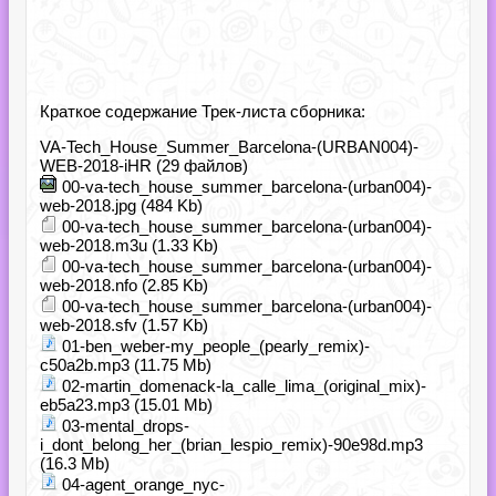
Краткое содержание Трек-листа сборника:
VA-Tech_House_Summer_Barcelona-(URBAN004)-
WEB-2018-iHR (29 файлов)
00-va-tech_house_summer_barcelona-(urban004)-
web-2018.jpg (484 Kb)
00-va-tech_house_summer_barcelona-(urban004)-
web-2018.m3u (1.33 Kb)
00-va-tech_house_summer_barcelona-(urban004)-
web-2018.nfo (2.85 Kb)
00-va-tech_house_summer_barcelona-(urban004)-
web-2018.sfv (1.57 Kb)
01-ben_weber-my_people_(pearly_remix)-
c50a2b.mp3 (11.75 Mb)
02-martin_domenack-la_calle_lima_(original_mix)-
eb5a23.mp3 (15.01 Mb)
03-mental_drops-
i_dont_belong_her_(brian_lespio_remix)-90e98d.mp3
(16.3 Mb)
04-agent_orange_nyc-