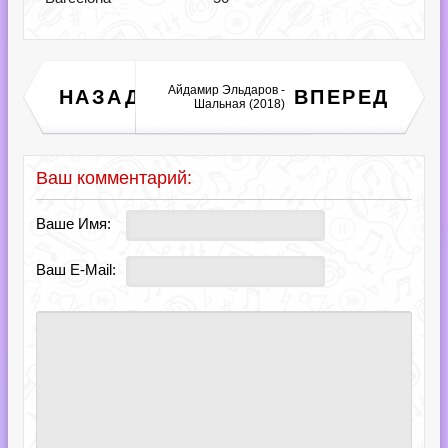
The Blues Mystery - Soul
Айдамир Эльдаров -
НАЗАД
ВПЕРЕД
Memories (2018)
Шальная (2018)
Ваш комментарий:
Ваше Имя:
Ваш E-Mail: