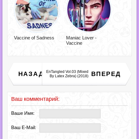
Vaccine of Sadness
Maniac Lover -
Vaccine
EnTangled Vol.03 (Mixed
Empire Records - Funk
НАЗАД
ВПЕРЕД
(2018)
By Latex Zebra) (2018)
Ваш комментарий:
Ваше Имя:
Ваш E-Mail: