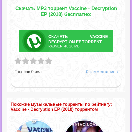
Скачать MP3 торрент Vaccine - Decryption
EP (2018) бесплатно:
СКАЧАТЬ
VACCINE -
ТОРРЕНТ
DECRYPTION EP.TORRENT
РАЗМЕР: 46.26 MB
ryption EP.torrent
Голосов:
0
чел.
0 комментариев
Похожие музыкальные торренты по рейтингу:
Vaccine - Decryption EP (2018) торрентом