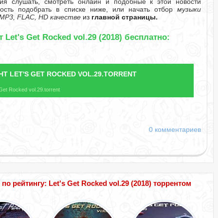
я слушать, смотреть онлайн и подобные к этой новости
ность подобрать в списке ниже, или начать отбор
музыки
MP3, FLAC, HD качестве
из
главной страницы.
Let's Get Rocked vol.29 (2018) бесплатно:
НТ
LET'S GET ROCKED VOL.29.TORRENT
et Rocked vol.29.torrent
0 комментариев
 рейтингу: Let's Get Rocked vol.29 (2018) торрентом