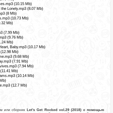
mes.mp3 (10.15 Mb)
d the Lonely.mp3 (8.07 Mb)
mp3 (8 Mb)
s.mp3 (10.73 Mb)
9.32 Mb)
p3 (7.99 Mb)
mp3 (9.76 Mb)
1.24 Mb)
 Heart, Baby.mp3 (10.17 Mb)
 (12.98 Mb)
ame.mp3 (9.68 Mb)
ay.mp3 (7.91 Mb)
vives.mp3 (7.94 Mb)
 (11.41 Mb)
reams.mp3 (10.14 Mb)
 Mb)
re.mp3 (12.7 Mb)
ом или сборник
Let's Get Rocked vol.29 (2018) с помощью