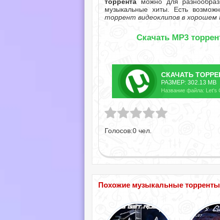
торрента
можно для разнообрази
музыкальные хиты. Есть возмож
торрент видеоклипов в хорошем 
Скачать MP3 торрент 
СКАЧАТЬ
ТОРРЕ
РАЗМЕР: 302.13 MB
Название файла: Let's G
Голосов:
0
чел.
Похожие музыкальные торренты по