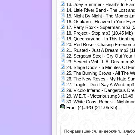
13. Joey Summer - Heart's In Fla
14. Little River Band - The Lost an
15. Night By Night - The Moment.
16. Osukaru - Heaven In Your Eye
17. Party Roxx - Superman.mp3 (
18. Project - Stop.mp3 (10.45 Mb)
19. Queensryche - In This Light.m
20. Red Rose - Chasing Freedom.
21. Rusted - Just A Dream.mp3 (1
22. Sergeant Steel - Cry Out Your
23. Seventh Veil - L.A. Dream.mp3
24. Stage Dools - 5 Minutes Of F
25. The Burning Crows - All The W
26. The New Roses - My Hate Sur
27. Tragik - Don't Say A Word.mp3
28. Vicolo Inferno - Dangerous D
29. W.E.T. - Victorious.mp3 (10.49
30. White Coast Rebels - Nightma
Front (4).JPG (211.05 Kb)
Понравившейся, видеоклип, альб