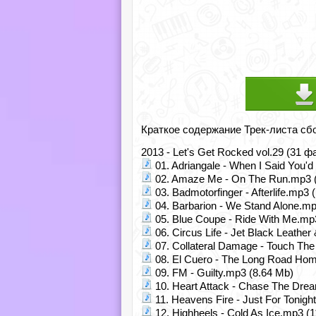
Краткое содержание Трек-листа сб
2013 - Let's Get Rocked vol.29 (31 ф
01. Adriangale - When I Said You'
02. Amaze Me - On The Run.mp3 
03. Badmotorfinger - Afterlife.mp3 
04. Barbarion - We Stand Alone.mp
05. Blue Coupe - Ride With Me.mp
06. Circus Life - Jet Black Leathe
07. Collateral Damage - Touch The
08. El Cuero - The Long Road Ho
09. FM - Guilty.mp3 (8.64 Mb)
10. Heart Attack - Chase The Dre
11. Heavens Fire - Just For Tonigh
12. Highheels - Cold As Ice.mp3 (