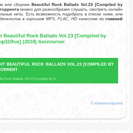
ом или сборник
Beautiful Rock Ballads Vol.23 [Compiled by
 торрента
можно для разнообразия слушать, смотреть онлайн
льные хиты. Есть возможность подобрать в списке ниже, или
деоклипов в хорошем MP3, FLAC, HD качестве
из
главной
Beautiful Rock Ballads Vol.23 [Compiled by
ор31Rus] (2018) бесплатно:
ЕНТ
BEAUTIFUL ROCK BALLADS VOL.23 [COMPILED BY
TORRENT
Название файла: Beautiful Rock Ballads Vol.23 [Compiled by Виктор31Rus].torrent
0 комментариев