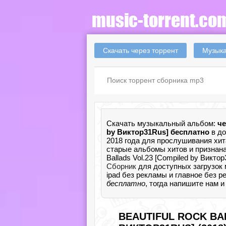
Скачать через торрент
Музыка
Скачать музыкальный альбом:
че
by Виктор31Rus] бесплатно
в до
2018 года для прослушивания хит
старые альбомы хитов и признана
Ballads Vol.23 [Compiled by Викт
Сборник
для доступных загрузок 
ipad без рекламы и главное без р
бесплатно
, тогда напишите нам 
BEAUTIFUL ROCK BA