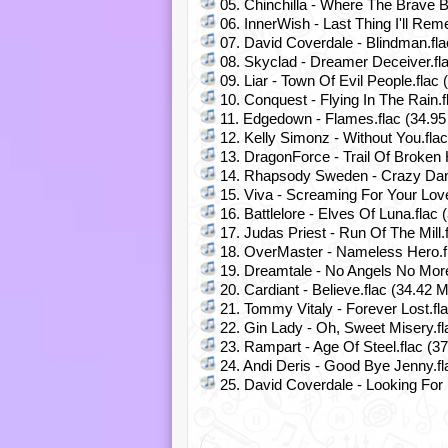
05. Chinchilla - Where The Brave B
06. InnerWish - Last Thing I'll Rem
07. David Coverdale - Blindman.fla
08. Skyclad - Dreamer Deceiver.fl
09. Liar - Town Of Evil People.flac
10. Conquest - Flying In The Rain.f
11. Edgedown - Flames.flac (34.95
12. Kelly Simonz - Without You.fla
13. DragonForce - Trail Of Broken 
14. Rhapsody Sweden - Crazy Dan
15. Viva - Screaming For Your Love
16. Battlelore - Elves Of Luna.flac
17. Judas Priest - Run Of The Mill.
18. OverMaster - Nameless Hero.f
19. Dreamtale - No Angels No More
20. Cardiant - Believe.flac (34.42 
21. Tommy Vitaly - Forever Lost.fl
22. Gin Lady - Oh, Sweet Misery.fl
23. Rampart - Age Of Steel.flac (3
24. Andi Deris - Good Bye Jenny.fl
25. David Coverdale - Looking For 