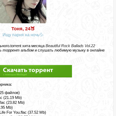
Тоня, 24🍑
Ищу парня на ночь💦
ьного.torrent хита месяца
Beautiful Rock Ballads Vol.22
ь торрент альбом
и слушать любимую музыку в онлайне
орника:
 (25 файлов)
c (21.19 Mb)
lac (23.82 Mb)
6.95 Mb)
Life For You.flac (37.52 Mb)