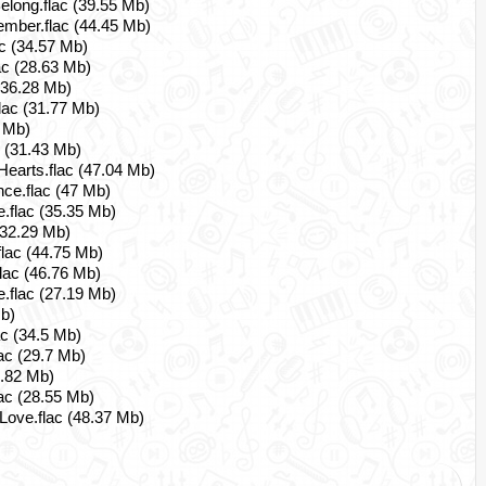
elong.flac (39.55 Mb)
ember.flac (44.45 Mb)
c (34.57 Mb)
ac (28.63 Mb)
 (36.28 Mb)
lac (31.77 Mb)
 Mb)
c (31.43 Mb)
Hearts.flac (47.04 Mb)
ce.flac (47 Mb)
.flac (35.35 Mb)
 (32.29 Mb)
flac (44.75 Mb)
lac (46.76 Mb)
.flac (27.19 Mb)
Mb)
ac (34.5 Mb)
ac (29.7 Mb)
7.82 Mb)
ac (28.55 Mb)
Love.flac (48.37 Mb)