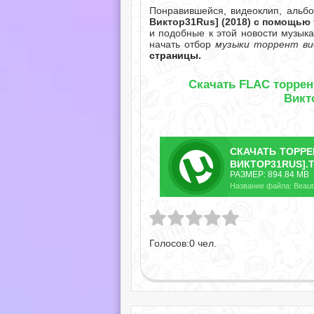
Понравившейся, видеоклип, альб
Виктор31Rus] (2018) с помощью
и подобные к этой новости музыка
начать отбор
музыки торрент ви
страницы.
Скачать FLAC торрент 
Викт
СКАЧАТЬ
ТОРР
ВИКТОР31RUS].
РАЗМЕР: 894.84 MB
Голосов:
0
чел.