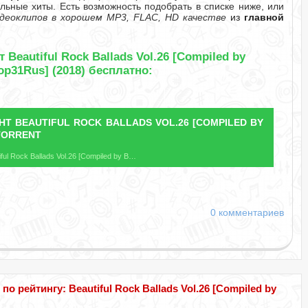
льные хиты. Есть возможность подобрать в списке ниже, или
деоклипов в хорошем MP3, FLAC, HD качестве
из
главной
Beautiful Rock Ballads Vol.26 [Compiled by
ор31Rus] (2018) бесплатно:
ЕНТ
BEAUTIFUL ROCK BALLADS VOL.26 [COMPILED BY
TORRENT
Название файла: Beautiful Rock Ballads Vol.26 [Compiled by Виктор31Rus].torrent
0 комментариев
рейтингу: Beautiful Rock Ballads Vol.26 [Compiled by