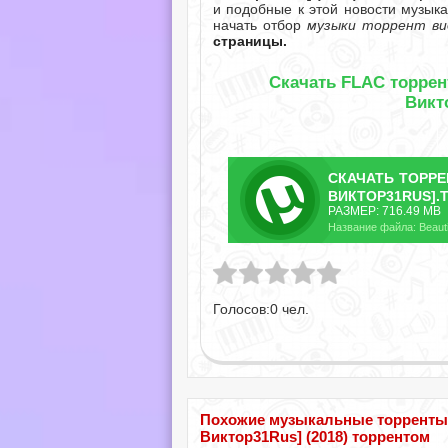
и подобные к этой новости музыка
начать отбор
музыки торрент ви
страницы.
Скачать FLAC торрент 
Викт
СКАЧАТЬ
ТОРР
ВИКТОР31RUS].
РАЗМЕР: 716.49 MB
Голосов:
0
чел.
Похожие музыкальные торренты по 
Виктор31Rus] (2018) торрентом