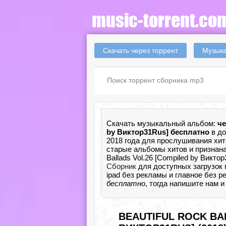
Скачать через торрент
Музыка
Скачать музыкальный альбом:
че
by Виктор31Rus] бесплатно
в до
2018 года для прослушивания хит
старые альбомы хитов и признана
Ballads Vol.26 [Compiled by Викт
Сборник
для доступных загрузок 
ipad без рекламы и главное без р
бесплатно
, тогда напишите нам 
BEAUTIFUL ROCK BA