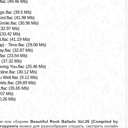
flac (49.46 Mb)
s.flac (39.5 Mb)
rd.flac (41.98 Mb)
mile.flac (30.96 Mb)
 (32.97 Mb)
 (33.42 Mb)
.flac (41.19 Mb)
 - Time.flac (29.08 Mb)
ay.flac (32.87 Mb)
lac (23.54 Mb)
c (37.32 Mb)
ing You.flac (25.46 Mb)
line.flac (30.12 Mb)
 Well.flac (9.12 Mb)
ds.flac (39.89 Mb)
.flac (35.65 Mb)
6.07 Mb)
30.26 Mb)
ом или сборник
Beautiful Rock Ballads Vol.26 [Compiled by
 торрента
можно для разнообразия слушать, смотреть онлайн