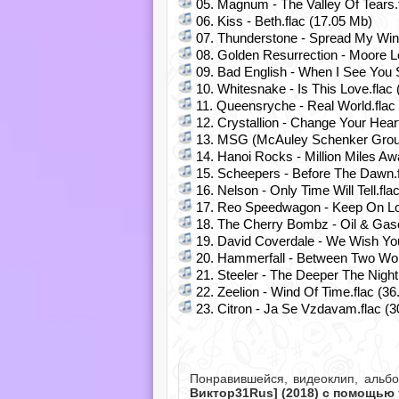
05. Magnum - The Valley Of Tears.
06. Kiss - Beth.flac (17.05 Mb)
07. Thunderstone - Spread My Wing
08. Golden Resurrection - Moore Lo
09. Bad English - When I See You S
10. Whitesnake - Is This Love.flac
11. Queensryche - Real World.flac
12. Crystallion - Change Your Heart
13. MSG (McAuley Schenker Group)
14. Hanoi Rocks - Million Miles Aw
15. Scheepers - Before The Dawn.f
16. Nelson - Only Time Will Tell.fla
17. Reo Speedwagon - Keep On Lov
18. The Cherry Bombz - Oil & Gaso
19. David Coverdale - We Wish You
20. Hammerfall - Between Two Worl
21. Steeler - The Deeper The Night
22. Zeelion - Wind Of Time.flac (3
23. Citron - Ja Se Vzdavam.flac (
Понравившейся, видеоклип, альб
Виктор31Rus] (2018) с помощью