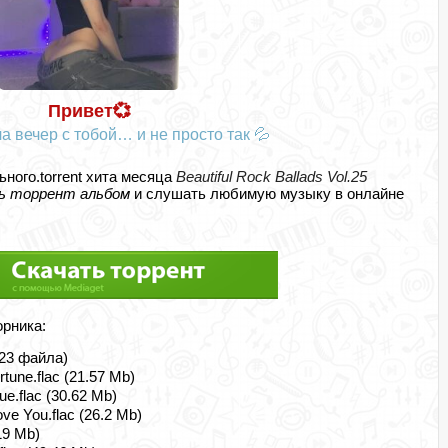
Привет💞
а вечер с тобой… и не просто так 💦
ьного.torrent хита месяца
Beautiful Rock Ballads Vol.25
ь торрент альбом
и слушать любимую музыку в онлайне
орника:
 (23 файла)
rtune.flac (21.57 Mb)
e.flac (30.62 Mb)
ve You.flac (26.2 Mb)
.19 Mb)