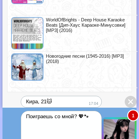
WorldOfBrights - Deep House Karaoke
Beats [Дип-Хаус Караоке-Минусовки]
[MP3] (2016)
Новогодние песни (1945-2016) [MP3]
(2018)
Кира, 21🐱
17:04
1
Поиграешь со мной? 💖🐾