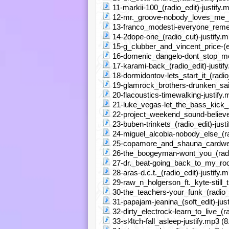
11-markii-100_(radio_edit)-justify.
12-mr._groove-nobody_loves_me_no_
13-franco_modesti-everyone_rememb
14-2dope-one_(radio_cut)-justify.
15-g_clubber_and_vincent_price-(e
16-domenic_dangelo-dont_stop_me_(
17-karami-back_(radio_edit)-justif
18-dormidontov-lets_start_it_(radio
19-glamrock_brothers-drunken_sailo
20-flacoustics-timewalking-justify
21-luke_vegas-let_the_bass_kick_(r
22-project_weekend_sound-believe_
23-buben-trinkets_(radio_edit)-just
24-miguel_alcobia-nobody_else_(rad
25-copamore_and_shauna_cardwell)
26-the_boogeyman-wont_you_(radio_
27-dr._beat-going_back_to_my_roots
28-aras-d.c.t._(radio_edit)-justify.
29-raw_n_holgerson_ft._kyte-still_t
30-the_teachers-your_funk_(radio_e
31-papajam-jeanina_(soft_edit)-jus
32-dirty_electrock-learn_to_live_(ra
33-sl4tch-fall_asleep-justify.mp3 (