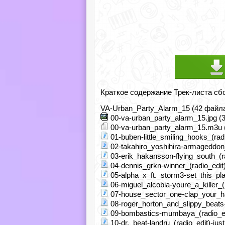
Краткое содержание Трек-листа сб
VA-Urban_Party_Alarm_15 (42 файл
00-va-urban_party_alarm_15.jpg (
00-va-urban_party_alarm_15.m3u (
01-buben-little_smiling_hooks_(radi
02-takahiro_yoshihira-armageddon_
03-erik_hakansson-flying_south_(ra
04-dennis_grkn-winner_(radio_edit)
05-alpha_x_ft._storm3-set_this_pla
06-miguel_alcobia-youre_a_killer_(r
07-house_sector_one-clap_your_han
08-roger_horton_and_slippy_beats-
09-bombastics-mumbaya_(radio_edi
10-dr._beat-landru_(radio_edit)-jus