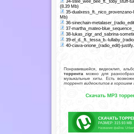
34-stee_wee_bee_ft._toby_stuff-tu
(8.39 Mb)
35-dualxess_ft._nico_provenzano-l
Mb)
36-sinechain-metalaser_(radio_edit
37-martha_mateo-blue_sequence_(ra
38-lukas_zigr_and_sabrina-sometim
39-el_d._ft._tessa_b.-lullaby_(radio
40-ciava-orione_(radio_edit)-justif
Понравившейся, видеоклип, аль
торрента
можно для разнообрази
музыкальные хиты. Есть возмож
торрент видеоклипов в хорошем 
Скачать MP3 торрен
СКАЧАТЬ
ТОРРЕ
РАЗМЕР: 315.93 MB
Название файла: Urban 