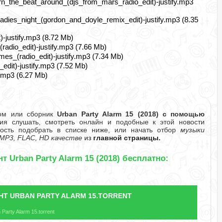
rn_the_beat_around_(djs_from_mars_radio_edit)-justify.mp3
adies_night_(gordon_and_doyle_remix_edit)-justify.mp3 (8.35
)-justify.mp3 (8.72 Mb)
dio_edit)-justify.mp3 (7.66 Mb)
es_(radio_edit)-justify.mp3 (7.34 Mb)
_edit)-justify.mp3 (7.52 Mb)
y.mp3 (6.27 Mb)
бом или сборник
Urban Party Alarm 15 (2018) с помощью
я слушать, смотреть онлайн и подобные к этой новости
ность подобрать в списке ниже, или начать отбор
музыки
MP3, FLAC, HD качестве
из
главной страницы.
т Urban Party Alarm 15 (2018) бесплатно:
НТ
URBAN PARTY ALARM 15.TORRENT
Party Alarm 15.torrent