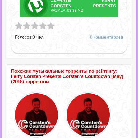
СКАЧАТЬ
FERRY
ТОРРЕНТ
CORSTEN PRESENTS
РАЗМЕР: 89.99 MB
CORSTEN'S COUNTDOWN
 Presents Corsten's Countdown [May].torrent
[MAY].TORRENT
Голосов:
0
чел.
0 комментариев
Похожие музыкальные торренты по рейтингу:
Ferry Corsten Presents Corsten's Countdown [May]
(2018) торрентом