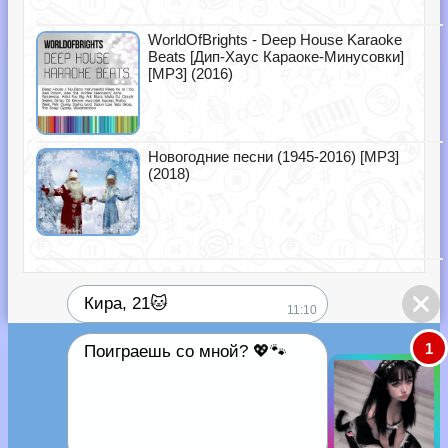
WorldOfBrights - Deep House Karaoke
Beats [Дип-Хаус Караоке-Минусовки]
[MP3] (2016)
Новогодние песни (1945-2016) [MP3]
(2018)
Кира, 21🐱
11:10
1
Поиграешь со мной? 💖🐾