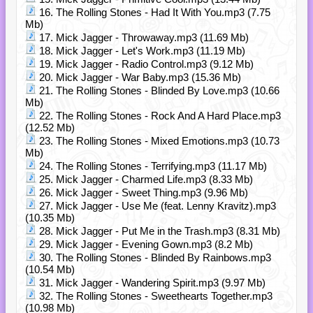
16. The Rolling Stones - Had It With You.mp3 (7.75
Mb)
17. Mick Jagger - Throwaway.mp3 (11.69 Mb)
18. Mick Jagger - Let's Work.mp3 (11.19 Mb)
19. Mick Jagger - Radio Control.mp3 (9.12 Mb)
20. Mick Jagger - War Baby.mp3 (15.36 Mb)
21. The Rolling Stones - Blinded By Love.mp3 (10.66
Mb)
22. The Rolling Stones - Rock And A Hard Place.mp3
(12.52 Mb)
23. The Rolling Stones - Mixed Emotions.mp3 (10.73
Mb)
24. The Rolling Stones - Terrifying.mp3 (11.17 Mb)
25. Mick Jagger - Charmed Life.mp3 (8.33 Mb)
26. Mick Jagger - Sweet Thing.mp3 (9.96 Mb)
27. Mick Jagger - Use Me (feat. Lenny Kravitz).mp3
(10.35 Mb)
28. Mick Jagger - Put Me in the Trash.mp3 (8.31 Mb)
29. Mick Jagger - Evening Gown.mp3 (8.2 Mb)
30. The Rolling Stones - Blinded By Rainbows.mp3
(10.54 Mb)
31. Mick Jagger - Wandering Spirit.mp3 (9.97 Mb)
32. The Rolling Stones - Sweethearts Together.mp3
(10.98 Mb)