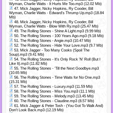
Wyman, Charlie Watts - It Hurts Me Too.mp3 (12.02 Mb)
47. Mick Jagger, Nicky Hopkins, Ry Cooder, Bill
Wyman, Charlie Watts - Edward's Thrump Up.mp3 (18.84
Mb)
48. Mick Jagger, Nicky Hopkins, Ry Cooder, Bill
Wyman, Charlie Watts - Blow With Ry.mp3 (25.47 Mb)
49. The Rolling Stones - Shine A Light.mp3 (9.99 Mb)
50. The Rolling Stones - 100 Years Ago.mp3 (9.18 Mb)
51. The Rolling Stones - Angie.mp3 (10.47 Mb)
52. The Rolling Stones - Hide Your Love.mp3 (9.7 Mb)
53. Mick Jagger - Too Many Cooks (Spoil The
Soup).mp3 (9.41 Mb)
54. The Rolling Stones - It's Only Rock 'N' Roll (But I
Like It).mp3 (11.82 Mb)
55. The Rolling Stones - 'Till the Next Goodbye.mp3
(10.65 Mb)
56. The Rolling Stones - Time Waits for No One.mp3
(15.31 Mb)
57. The Rolling Stones - Luxury.mp3 (11.59 Mb)
58. The Rolling Stones - Miss You.mp3 (11.1 Mb)
59. The Rolling Stones - Melody.mp3 (13.45 Mb)
60. The Rolling Stones - Claudine.mp3 (8.57 Mb)
61. Mick Jagger & Peter Tosh - (You Got To Walk And)
Don't Look Back.mp3 (12.19 Mb)