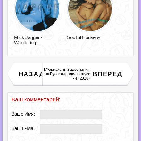
Mick Jagger -
Soulful House &
Wandering
Музыкальный адреналин
Deutsche Schlager Hits
НАЗАД
ВПЕРЕД
на Русском радио выпуск
Deluxe 2018 [80 Discofox
Hits] (2018)
- 4 (2018)
Ваш комментарий:
Ваше Имя:
Ваш E-Mail: