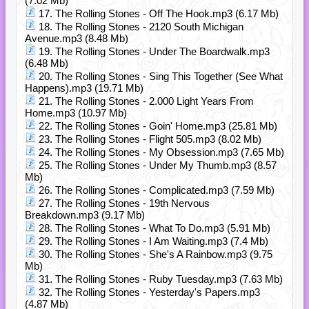
(7.02 Mb)
17. The Rolling Stones - Off The Hook.mp3 (6.17 Mb)
18. The Rolling Stones - 2120 South Michigan
Avenue.mp3 (8.48 Mb)
19. The Rolling Stones - Under The Boardwalk.mp3
(6.48 Mb)
20. The Rolling Stones - Sing This Together (See What
Happens).mp3 (19.71 Mb)
21. The Rolling Stones - 2.000 Light Years From
Home.mp3 (10.97 Mb)
22. The Rolling Stones - Goin' Home.mp3 (25.81 Mb)
23. The Rolling Stones - Flight 505.mp3 (8.02 Mb)
24. The Rolling Stones - My Obsession.mp3 (7.65 Mb)
25. The Rolling Stones - Under My Thumb.mp3 (8.57
Mb)
26. The Rolling Stones - Complicated.mp3 (7.59 Mb)
27. The Rolling Stones - 19th Nervous
Breakdown.mp3 (9.17 Mb)
28. The Rolling Stones - What To Do.mp3 (5.91 Mb)
29. The Rolling Stones - I Am Waiting.mp3 (7.4 Mb)
30. The Rolling Stones - She's A Rainbow.mp3 (9.75
Mb)
31. The Rolling Stones - Ruby Tuesday.mp3 (7.63 Mb)
32. The Rolling Stones - Yesterday's Papers.mp3
(4.87 Mb)