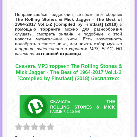
Понравившейся, видеоклип, альбом или сборник
The Rolling Stones & Mick Jagger - The Best of
1964-2017 Vol.1-2 [Compiled by Firstlast] (2018) с
помощью торрента
можно для разнообразия
слушать, смотреть онлайн и подобные к этой
новости музыкальные хиты. Есть возможность
подобрать в списке ниже, или начать отбор
музыки
торрент видеоклипов в хорошем MP3, FLAC, HD
качестве
из
главной страницы.
Скачать MP3 торрент The Rolling Stones &
Mick Jagger - The Best of 1964-2017 Vol.1-2
[Compiled by Firstlast] (2018) бесплатно:
СКАЧАТЬ
THE
ТОРРЕНТ
ROLLING STONES & MICK
РАЗМЕР: 1.15 GB
JAGGER - THE BEST OF 1964-
Название файла: The Rolling Stones & Mick Jagger - The Best of 1964-2017 Vol.1-2 [Compiled by Firstlast].torrent
2017 VOL.1-2 [COMPILED BY
FIRSTLAST].TORRENT