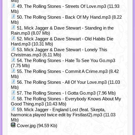
Mb)
49. The Rolling Stones - Streets Of Love.mp3 (11.93
Mb)
50. The Rolling Stones - Back Of My Hand.mp3 (8.22
Mb)
51. Mick Jagger & Dave Stewart - Standing in the
Rain.mp3 (8.07 Mb)
52. Mick Jagger & Dave Stewart - Old Habits Die
Hard.mp3 (10.31 Mb)
53. Mick Jagger & Dave Stewart - Lonely This
Christmas.mp3 (6.11 Mb)
54. The Rolling Stones - Hate To See You Go.mp3
(7.75 Mb)
55. The Rolling Stones - Commit A Crime.mp3 (8.42
Mb)
56. The Rolling Stones - All Of Your Love.mp3 (11.03
Mb)
57. The Rolling Stones - I Gotta Go.mp3 (7.96 Mb)
58. The Rolling Stones - Everybody Knows About My
Good Thing.mp3 (10.43 Mb)
59. Mick Jagger - England Lost (feat. Skepta,
harmonica played twice edit by Firstlast2).mp3 (11.03
Mb)
Cover.jpg (94.59 Kb)