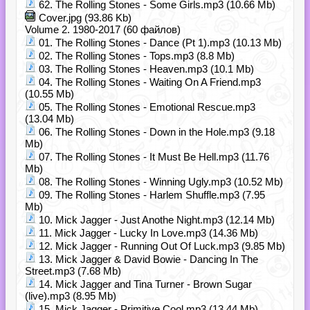
62. The Rolling Stones - Some Girls.mp3 (10.66 Mb)
Cover.jpg (93.86 Kb)
Volume 2. 1980-2017 (60 файлов)
01. The Rolling Stones - Dance (Pt 1).mp3 (10.13 Mb)
02. The Rolling Stones - Tops.mp3 (8.8 Mb)
03. The Rolling Stones - Heaven.mp3 (10.1 Mb)
04. The Rolling Stones - Waiting On A Friend.mp3
(10.55 Mb)
05. The Rolling Stones - Emotional Rescue.mp3
(13.04 Mb)
06. The Rolling Stones - Down in the Hole.mp3 (9.18
Mb)
07. The Rolling Stones - It Must Be Hell.mp3 (11.76
Mb)
08. The Rolling Stones - Winning Ugly.mp3 (10.52 Mb)
09. The Rolling Stones - Harlem Shuffle.mp3 (7.95
Mb)
10. Mick Jagger - Just Anothe Night.mp3 (12.14 Mb)
11. Mick Jagger - Lucky In Love.mp3 (14.36 Mb)
12. Mick Jagger - Running Out Of Luck.mp3 (9.85 Mb)
13. Mick Jagger & David Bowie - Dancing In The
Street.mp3 (7.68 Mb)
14. Mick Jagger and Tina Turner - Brown Sugar
(live).mp3 (8.95 Mb)
15. Mick Jagger - Primitive Cool.mp3 (13.44 Mb)