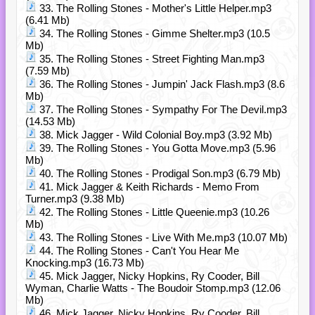
33. The Rolling Stones - Mother's Little Helper.mp3
(6.41 Mb)
34. The Rolling Stones - Gimme Shelter.mp3 (10.5
Mb)
35. The Rolling Stones - Street Fighting Man.mp3
(7.59 Mb)
36. The Rolling Stones - Jumpin' Jack Flash.mp3 (8.6
Mb)
37. The Rolling Stones - Sympathy For The Devil.mp3
(14.53 Mb)
38. Mick Jagger - Wild Colonial Boy.mp3 (3.92 Mb)
39. The Rolling Stones - You Gotta Move.mp3 (5.96
Mb)
40. The Rolling Stones - Prodigal Son.mp3 (6.79 Mb)
41. Mick Jagger & Keith Richards - Memo From
Turner.mp3 (9.38 Mb)
42. The Rolling Stones - Little Queenie.mp3 (10.26
Mb)
43. The Rolling Stones - Live With Me.mp3 (10.07 Mb)
44. The Rolling Stones - Can't You Hear Me
Knocking.mp3 (16.73 Mb)
45. Mick Jagger, Nicky Hopkins, Ry Cooder, Bill
Wyman, Charlie Watts - The Boudoir Stomp.mp3 (12.06
Mb)
46. Mick Jagger, Nicky Hopkins, Ry Cooder, Bill