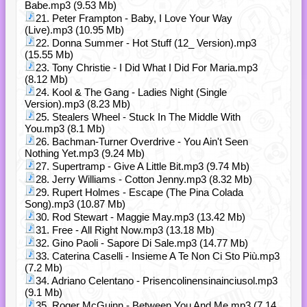
Babe.mp3 (9.53 Mb)
21. Peter Frampton - Baby, I Love Your Way
(Live).mp3 (10.95 Mb)
22. Donna Summer - Hot Stuff (12_ Version).mp3
(15.55 Mb)
23. Tony Christie - I Did What I Did For Maria.mp3
(8.12 Mb)
24. Kool & The Gang - Ladies Night (Single
Version).mp3 (8.23 Mb)
25. Stealers Wheel - Stuck In The Middle With
You.mp3 (8.1 Mb)
26. Bachman-Turner Overdrive - You Ain't Seen
Nothing Yet.mp3 (9.24 Mb)
27. Supertramp - Give A Little Bit.mp3 (9.74 Mb)
28. Jerry Williams - Cotton Jenny.mp3 (8.32 Mb)
29. Rupert Holmes - Escape (The Pina Colada
Song).mp3 (10.87 Mb)
30. Rod Stewart - Maggie May.mp3 (13.42 Mb)
31. Free - All Right Now.mp3 (13.18 Mb)
32. Gino Paoli - Sapore Di Sale.mp3 (14.77 Mb)
33. Caterina Caselli - Insieme A Te Non Ci Sto Più.mp3
(7.2 Mb)
34. Adriano Celentano - Prisencolinensinainciusol.mp3
(9.1 Mb)
35. Roger McGuinn - Between You And Me.mp3 (7.14