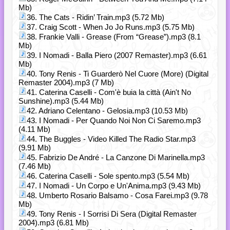
Mb)
36. The Cats - Ridin’ Train.mp3 (5.72 Mb)
37. Craig Scott - When Jo Jo Runs.mp3 (5.75 Mb)
38. Frankie Valli - Grease (From “Grease”).mp3 (8.1
Mb)
39. I Nomadi - Balla Piero (2007 Remaster).mp3 (6.61
Mb)
40. Tony Renis - Ti Guarderò Nel Cuore (More) (Digital
Remaster 2004).mp3 (7 Mb)
41. Caterina Caselli - Com'è buia la città (Ain't No
Sunshine).mp3 (5.44 Mb)
42. Adriano Celentano - Gelosia.mp3 (10.53 Mb)
43. I Nomadi - Per Quando Noi Non Ci Saremo.mp3
(4.11 Mb)
44. The Buggles - Video Killed The Radio Star.mp3
(9.91 Mb)
45. Fabrizio De André - La Canzone Di Marinella.mp3
(7.46 Mb)
46. Caterina Caselli - Sole spento.mp3 (5.54 Mb)
47. I Nomadi - Un Corpo e Un'Anima.mp3 (9.43 Mb)
48. Umberto Rosario Balsamo - Cosa Farei.mp3 (9.78
Mb)
49. Tony Renis - I Sorrisi Di Sera (Digital Remaster
2004).mp3 (6.81 Mb)