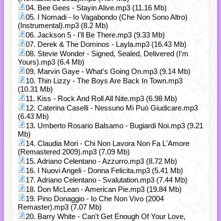
04. Bee Gees - Stayin Alive.mp3 (11.16 Mb)
05. I Nomadi - Io Vagabondo (Che Non Sono Altro)
(Instrumental).mp3 (8.2 Mb)
06. Jackson 5 - I'll Be There.mp3 (9.33 Mb)
07. Derek & The Dominos - Layla.mp3 (16.43 Mb)
08. Stevie Wonder - Signed, Sealed, Delivered (I'm
Yours).mp3 (6.4 Mb)
09. Marvin Gaye - What's Going On.mp3 (9.14 Mb)
10. Thin Lizzy - The Boys Are Back In Town.mp3
(10.31 Mb)
11. Kiss - Rock And Roll All Nite.mp3 (6.98 Mb)
12. Caterina Caselli - Nessuno Mi Può Giudicare.mp3
(6.43 Mb)
13. Umberto Rosario Balsamo - Bugiardi Noi.mp3 (9.21
Mb)
14. Claudia Mori - Chi Non Lavora Non Fa L'Amore
(Remastered 2009).mp3 (7.09 Mb)
15. Adriano Celentano - Azzurro.mp3 (8.72 Mb)
16. I Nuovi Angeli - Donna Felicita.mp3 (5.41 Mb)
17. Adriano Celentano - Svalutation.mp3 (7.44 Mb)
18. Don McLean - American Pie.mp3 (19.84 Mb)
19. Pino Donaggio - Io Che Non Vivo (2004
Remaster).mp3 (7.07 Mb)
20. Barry White - Can't Get Enough Of Your Love,