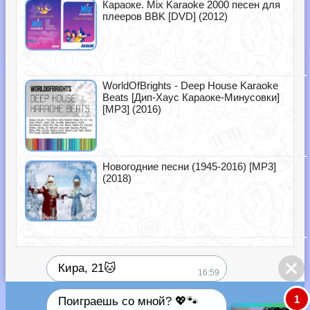
Караоке. Mix Karaoke 2000 песен для
плееров BBK [DVD] (2012)
WorldOfBrights - Deep House Karaoke
Beats [Дип-Хаус Караоке-Минусовки]
[MP3] (2016)
Новогодние песни (1945-2016) [MP3]
(2018)
Кира, 21🐱
16:59
1
Поиграешь со мной? 💖🐾