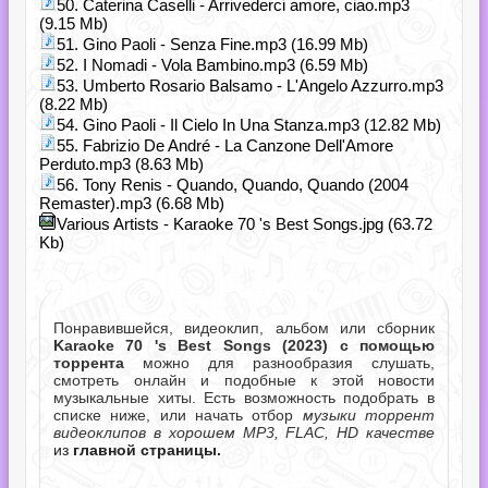
50. Caterina Caselli - Arrivederci amore, ciao.mp3
(9.15 Mb)
51. Gino Paoli - Senza Fine.mp3 (16.99 Mb)
52. I Nomadi - Vola Bambino.mp3 (6.59 Mb)
53. Umberto Rosario Balsamo - L'Angelo Azzurro.mp3
(8.22 Mb)
54. Gino Paoli - Il Cielo In Una Stanza.mp3 (12.82 Mb)
55. Fabrizio De André - La Canzone Dell'Amore
Perduto.mp3 (8.63 Mb)
56. Tony Renis - Quando, Quando, Quando (2004
Remaster).mp3 (6.68 Mb)
Various Artists - Karaoke 70 's Best Songs.jpg (63.72
Kb)
Понравившейся, видеоклип, альбом или сборник
Karaoke 70 's Best Songs (2023) с помощью
торрента
можно для разнообразия слушать,
смотреть онлайн и подобные к этой новости
музыкальные хиты. Есть возможность подобрать в
списке ниже, или начать отбор
музыки торрент
видеоклипов в хорошем MP3, FLAC, HD качестве
из
главной страницы.