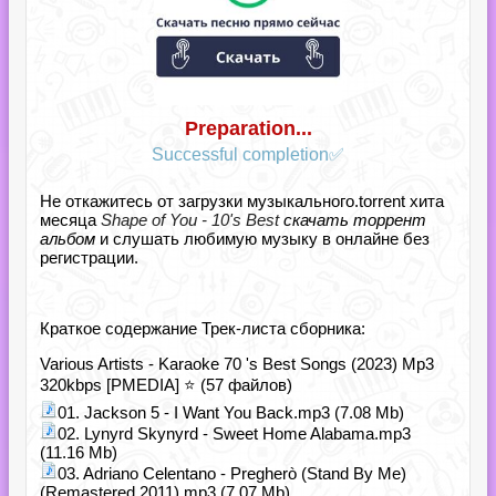
Preparation...
Successful completion✅
Не откажитесь от загрузки музыкального.torrent хита
месяца
Shape of You - 10's Best
скачать торрент
альбом
и слушать любимую музыку в онлайне без
регистрации.
Краткое содержание Трек-листа сборника:
Various Artists - Karaoke 70 's Best Songs (2023) Mp3
320kbps [PMEDIA] ⭐️ (57 файлов)
01. Jackson 5 - I Want You Back.mp3 (7.08 Mb)
02. Lynyrd Skynyrd - Sweet Home Alabama.mp3
(11.16 Mb)
03. Adriano Celentano - Pregherò (Stand By Me)
(Remastered 2011).mp3 (7.07 Mb)