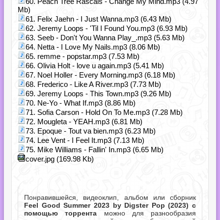
60. Peach Tree Rascals - Change My Mind.mp3 (4.97
Mb)
61. Felix Jaehn - I Just Wanna.mp3 (6.43 Mb)
62. Jeremy Loops - 'Til I Found You.mp3 (6.93 Mb)
63. Seeb - Don't You Wanna Play_.mp3 (5.63 Mb)
64. Netta - I Love My Nails.mp3 (8.06 Mb)
65. remme - popstar.mp3 (7.53 Mb)
66. Olivia Holt - love u again.mp3 (5.41 Mb)
67. Noel Holler - Every Morning.mp3 (6.18 Mb)
68. Frederico - Like A River.mp3 (7.73 Mb)
69. Jeremy Loops - This Town.mp3 (9.26 Mb)
70. Ne-Yo - What If.mp3 (8.86 Mb)
71. Sofia Carson - Hold On To Me.mp3 (7.28 Mb)
72. Mougleta - YEAH.mp3 (6.81 Mb)
73. Epoque - Tout va bien.mp3 (6.23 Mb)
74. Lee Vent - I Feel It.mp3 (7.13 Mb)
75. Mike Williams - Fallin' In.mp3 (6.65 Mb)
cover.jpg (169.98 Kb)
Понравившейся, видеоклип, альбом или сборник
Feel Good Summer 2023 by Digster Pop (2023) с
помощью торрента
можно для разнообразия