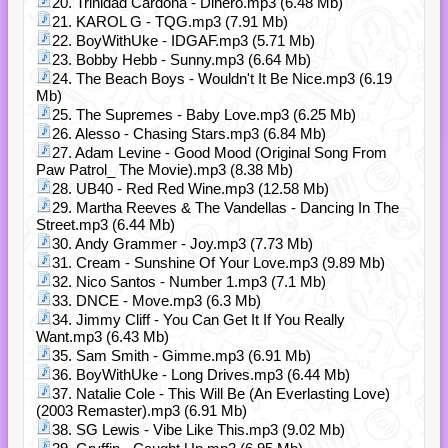
20. Trinidad Cardona - Dinero.mp3 (6.48 Mb)
21. KAROL G - TQG.mp3 (7.91 Mb)
22. BoyWithUke - IDGAF.mp3 (5.71 Mb)
23. Bobby Hebb - Sunny.mp3 (6.64 Mb)
24. The Beach Boys - Wouldn't It Be Nice.mp3 (6.19
Mb)
25. The Supremes - Baby Love.mp3 (6.25 Mb)
26. Alesso - Chasing Stars.mp3 (6.84 Mb)
27. Adam Levine - Good Mood (Original Song From
Paw Patrol_ The Movie).mp3 (8.38 Mb)
28. UB40 - Red Red Wine.mp3 (12.58 Mb)
29. Martha Reeves & The Vandellas - Dancing In The
Street.mp3 (6.44 Mb)
30. Andy Grammer - Joy.mp3 (7.73 Mb)
31. Cream - Sunshine Of Your Love.mp3 (9.89 Mb)
32. Nico Santos - Number 1.mp3 (7.1 Mb)
33. DNCE - Move.mp3 (6.3 Mb)
34. Jimmy Cliff - You Can Get It If You Really
Want.mp3 (6.43 Mb)
35. Sam Smith - Gimme.mp3 (6.91 Mb)
36. BoyWithUke - Long Drives.mp3 (6.44 Mb)
37. Natalie Cole - This Will Be (An Everlasting Love)
(2003 Remaster).mp3 (6.91 Mb)
38. SG Lewis - Vibe Like This.mp3 (9.02 Mb)