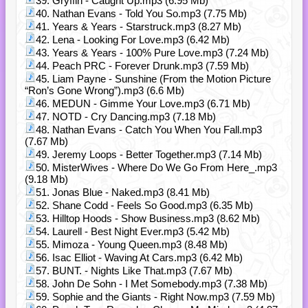
39. Gryffin - Caught Up.mp3 (6.95 Mb)
40. Nathan Evans - Told You So.mp3 (7.75 Mb)
41. Years & Years - Starstruck.mp3 (8.27 Mb)
42. Lena - Looking For Love.mp3 (6.42 Mb)
43. Years & Years - 100% Pure Love.mp3 (7.24 Mb)
44. Peach PRC - Forever Drunk.mp3 (7.59 Mb)
45. Liam Payne - Sunshine (From the Motion Picture
“Ron’s Gone Wrong”).mp3 (6.6 Mb)
46. MEDUN - Gimme Your Love.mp3 (6.71 Mb)
47. NOTD - Cry Dancing.mp3 (7.18 Mb)
48. Nathan Evans - Catch You When You Fall.mp3
(7.67 Mb)
49. Jeremy Loops - Better Together.mp3 (7.14 Mb)
50. MisterWives - Where Do We Go From Here_.mp3
(9.18 Mb)
51. Jonas Blue - Naked.mp3 (8.41 Mb)
52. Shane Codd - Feels So Good.mp3 (6.35 Mb)
53. Hilltop Hoods - Show Business.mp3 (8.62 Mb)
54. Laurell - Best Night Ever.mp3 (5.42 Mb)
55. Mimoza - Young Queen.mp3 (8.48 Mb)
56. Isac Elliot - Waving At Cars.mp3 (6.42 Mb)
57. BUNT. - Nights Like That.mp3 (7.67 Mb)
58. John De Sohn - I Met Somebody.mp3 (7.38 Mb)
59. Sophie and the Giants - Right Now.mp3 (7.59 Mb)