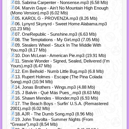
03. Sabrina Carpenter - Nonsense.mp3 (6.58 Mb)
04. Marvin Gaye - Ain't No Mountain High Enough
(Mono Version).mp3 (6.02 Mb)
05. KAROL G - PROVENZA.mp3 (8.26 Mb)
06. Lynyrd Skynyrd - Sweet Home Alabama.mp3
(11.23 Mb)
07. OneRepublic - Sunshine.mp3 (6.63 Mb)
08. The Temptations - My Girl.mp3 (7.05 Mb)
09. Stealers Wheel - Stuck In The Middle With
You.mp3 (8.17 Mb)
10. Don McLean - American Pie.mp3 (19.91 Mb)
11. Stevie Wonder - Signed, Sealed, Delivered (I'm
Yours).mp3 (6.47 Mb)
12. Em Beihold - Numb Little Bug.mp3 (6.8 Mb)
13. Rupert Holmes - Escape (The Pina Colada
Song).mp3 (10.94 Mb)
14. Jonas Brothers - Wings.mp3 (4.88 Mb)
15. J Balvin - Qué Más Pues_.mp3 (8.63 Mb)
16. Shawn Mendes - Wonder.mp3 (6.93 Mb)
17. The Beach Boys - Surfin' U.S.A. (Remastered
2001).mp3 (6.02 Mb)
18. AJR - The Dumb Song.mp3 (8.96 Mb)
19. John Travolta - Summer Nights (From
“Grease”).mp3 (8.54 Mb)