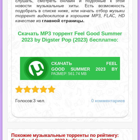
слушать, смотреть онлайн и подобные к этой
новости музыкальные хиты. Есть возможность
подобрать в списке ниже, или начать отбор
музыки
торрент видеоклипов в хорошем MP3, FLAC, HD
качестве
из
главной страницы.
Скачать MP3 торрент Feel Good Summer
2023 by Digster Pop (2023) бесплатно:
СКАЧАТЬ
FEEL
ТОРРЕНТ
GOOD SUMMER 2023 BY
РАЗМЕР: 561.74 MB
DIGSTER POP.TORRENT
mmer 2023 by Digster Pop.torrent
Голосов:
3
чел.
0 комментариев
Похожие музыкальные торренты по рейтингу: