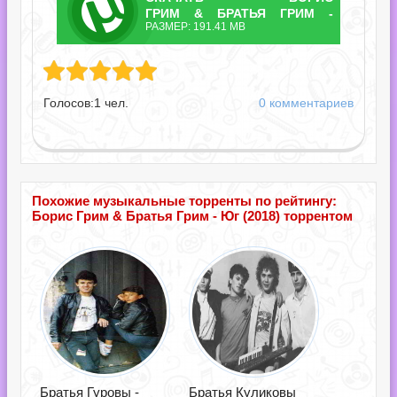
ТОРРЕНТ
ГРИМ & БРАТЬЯ ГРИМ -
РАЗМЕР: 191.41 MB
ЮГ.TORRENT
 Братья Грим - Юг.torrent
Голосов:
1
чел.
0 комментариев
Похожие музыкальные торренты по рейтингу:
Борис Грим & Братья Грим - Юг (2018) торрентом
Братья Гуровы -
Братья Куликовы