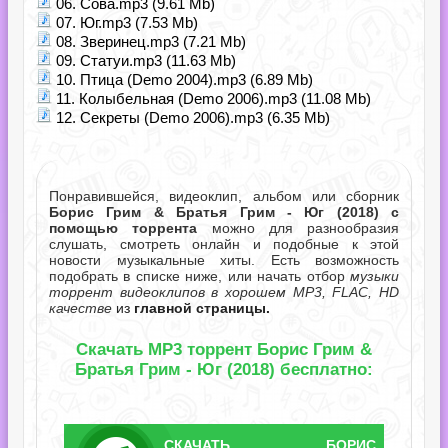
06. Сова.mp3 (9.61 Mb)
07. Юг.mp3 (7.53 Mb)
08. Зверинец.mp3 (7.21 Mb)
09. Статуи.mp3 (11.63 Mb)
10. Птица (Demo 2004).mp3 (6.89 Mb)
11. Колыбельная (Demo 2006).mp3 (11.08 Mb)
12. Секреты (Demo 2006).mp3 (6.35 Mb)
Понравившейся, видеоклип, альбом или сборник
Борис Грим & Братья Грим - Юг (2018) с
помощью торрента
можно для разнообразия
слушать, смотреть онлайн и подобные к этой
новости музыкальные хиты. Есть возможность
подобрать в списке ниже, или начать отбор
музыки
торрент видеоклипов в хорошем MP3, FLAC, HD
качестве
из
главной страницы.
Скачать MP3 торрент Борис Грим &
Братья Грим - Юг (2018) бесплатно:
СКАЧАТЬ
БОРИС