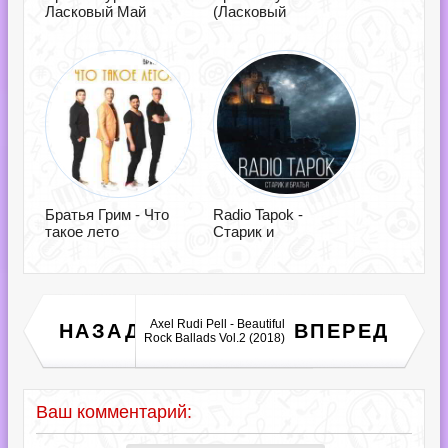
Ласковый Май
(Ласковый
Братья Грим - Что
Radio Tapok -
такое лето
Старик и
Konstantin Klashtorni -
Axel Rudi Pell - Beautiful
НАЗАД
ВПЕРЕД
Groove Jazz N Chill #6
Rock Ballads Vol.2 (2018)
(2018)
Ваш комментарий: