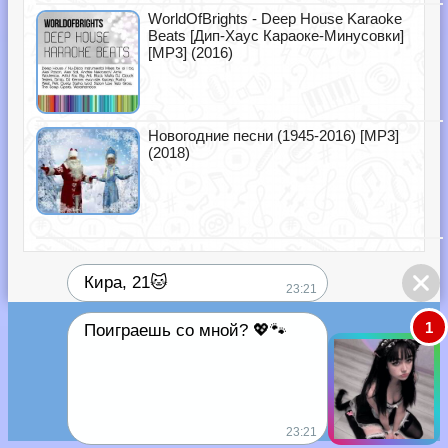
WorldOfBrights - Deep House Karaoke
Beats [Дип-Хаус Караоке-Минусовки]
[MP3] (2016)
Новогодние песни (1945-2016) [MP3]
(2018)
Кира, 21🐱
23:21
1
Поиграешь со мной? 💖🐾
23:21