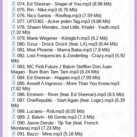
074. Ed Sheeran - Shape of You.mp3 (8.98 Mb)
075. Rin - Nike.mp3 (6.76 Mb)
076. Nico Santos - Rooftop.mp3 (7.59 Mb)
077. UFO361 - Acker jeden Tag.mp3 (9.88 Mb)
078. Shawn Mendes, Joel Little, Khalid - Youth.mp3
(7.32 Mb)
079. Marie Wegener - Königlich.mp3 (8.2 Mb)
080. Gzuz - Drück Drück (feat. LX).mp3 (8.44 Mb)
081. Moe Phoenix - Mama Baba.mp3 (7.8 Mb)
082. Lost Frequencies & Zonderling - Crazy.mp3 (5.92
Mb)
083. MC Fioti Future J Balvin Stefflon Don Juan
Magan - Bum Bum Tam Tam.mp3 (8.24 Mb)
084. Ed Sheeran - Happier.mp3 (7.99 Mb)
085. Axwell Λ Ingrosso - More Than You Know.mp3
(7.82 Mb)
086. Eminem - River (feat. Ed Sheeran).mp3 (8.5 Mb)
087. OneRepublic - Start Again (feat. Logic).mp3 (6.39
Mb)
088. Luciano - Roli.mp3 (8.05 Mb)
089. J. Balvin - Mi Gente.mp3 (7.3 Mb)
090. Jason Derulo - Tip Toe (feat. French
Montana).mp3 (7.23 Mb)
091. Bazzi - Mine.mp3 (5.18 Mb)