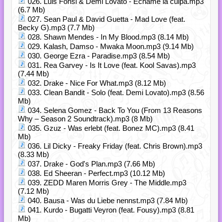
026. Luis Fonsi & Demi Lovato - Échame la culpa.mp3
(6.7 Mb)
027. Sean Paul & David Guetta - Mad Love (feat.
Becky G).mp3 (7.7 Mb)
028. Shawn Mendes - In My Blood.mp3 (8.14 Mb)
029. Kalash, Damso - Mwaka Moon.mp3 (9.14 Mb)
030. George Ezra - Paradise.mp3 (8.54 Mb)
031. Rea Garvey - Is It Love (feat. Kool Savas).mp3
(7.44 Mb)
032. Drake - Nice For What.mp3 (8.12 Mb)
033. Clean Bandit - Solo (feat. Demi Lovato).mp3 (8.56
Mb)
034. Selena Gomez - Back To You (From 13 Reasons
Why – Season 2 Soundtrack).mp3 (8 Mb)
035. Gzuz - Was erlebt (feat. Bonez MC).mp3 (8.41
Mb)
036. Lil Dicky - Freaky Friday (feat. Chris Brown).mp3
(8.33 Mb)
037. Drake - God's Plan.mp3 (7.66 Mb)
038. Ed Sheeran - Perfect.mp3 (10.12 Mb)
039. ZEDD Maren Morris Grey - The Middle.mp3
(7.12 Mb)
040. Bausa - Was du Liebe nennst.mp3 (7.84 Mb)
041. Kurdo - Bugatti Veyron (feat. Fousy).mp3 (8.81
Mb)