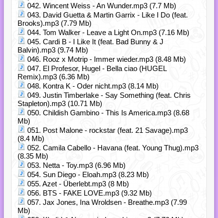
042. Wincent Weiss - An Wunder.mp3 (7.7 Mb)
043. David Guetta & Martin Garrix - Like I Do (feat.
Brooks).mp3 (7.79 Mb)
044. Tom Walker - Leave a Light On.mp3 (7.16 Mb)
045. Cardi B - I Like It (feat. Bad Bunny & J
Balvin).mp3 (9.74 Mb)
046. Rooz x Motrip - Immer wieder.mp3 (8.48 Mb)
047. El Profesor, Hugel - Bella ciao (HUGEL
Remix).mp3 (6.36 Mb)
048. Kontra K - Oder nicht.mp3 (8.14 Mb)
049. Justin Timberlake - Say Something (feat. Chris
Stapleton).mp3 (10.71 Mb)
050. Childish Gambino - This Is America.mp3 (8.68
Mb)
051. Post Malone - rockstar (feat. 21 Savage).mp3
(8.4 Mb)
052. Camila Cabello - Havana (feat. Young Thug).mp3
(8.35 Mb)
053. Netta - Toy.mp3 (6.96 Mb)
054. Sun Diego - Eloah.mp3 (8.23 Mb)
055. Azet - Überlebt.mp3 (8 Mb)
056. BTS - FAKE LOVE.mp3 (9.32 Mb)
057. Jax Jones, Ina Wroldsen - Breathe.mp3 (7.99
Mb)