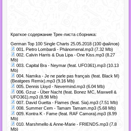
Краткое содержание Трек-листа сборника:
German Top 100 Single Charts 25.05.2018 (100 файлов)
001. Pietro Lombardi - Phänomenal.mp3 (7.32 Mb)
002. Calvin Harris & Dua Lipa - One Kiss.mp3 (8.27
Mb)
003. Capital Bra - Neymar (feat. UFO361).mp3 (10.13
Mb)
004. Namika - Je ne parle pas français (feat. Black M)
(Beatgees Remix).mp3 (9.16 Mb)
005. Dennis Lloyd - Nevermind.mp3 (6.04 Mb)
006. Gzuz - Über Nacht (feat. Bonez MC, Maxwell &
UFO361).mp3 (8.98 Mb)
007. David Guetta - Flames (feat. Sia).mp3 (7.51 Mb)
008. Summer Cem - Tamam Tamam.mp3 (5.68 Mb)
009. Kontra K - Fame (feat. RAF Camora).mp3 (8.99
Mb)
010. Marshmello & Anne-Marie - FRIENDS.mp3 (7.8
Mb)