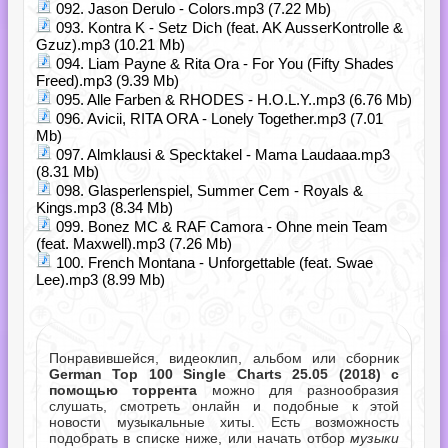
092. Jason Derulo - Colors.mp3 (7.22 Mb)
093. Kontra K - Setz Dich (feat. AK AusserKontrolle &
Gzuz).mp3 (10.21 Mb)
094. Liam Payne & Rita Ora - For You (Fifty Shades
Freed).mp3 (9.39 Mb)
095. Alle Farben & RHODES - H.O.L.Y..mp3 (6.76 Mb)
096. Avicii, RITA ORA - Lonely Together.mp3 (7.01
Mb)
097. Almklausi & Specktakel - Mama Laudaaa.mp3
(8.31 Mb)
098. Glasperlenspiel, Summer Cem - Royals &
Kings.mp3 (8.34 Mb)
099. Bonez MC & RAF Camora - Ohne mein Team
(feat. Maxwell).mp3 (7.26 Mb)
100. French Montana - Unforgettable (feat. Swae
Lee).mp3 (8.99 Mb)
Понравившейся, видеоклип, альбом или сборник
German Top 100 Single Charts 25.05 (2018) с
помощью торрента
можно для разнообразия
слушать, смотреть онлайн и подобные к этой
новости музыкальные хиты. Есть возможность
подобрать в списке ниже, или начать отбор
музыки