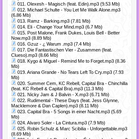
011. Olexesh - Magisch (feat. Edin).mp3 (9.53 Mb)
012. Michael Schulte - You Let Me Walk Alone.mp3
(6.86 Mb)
013. Ramz - Barking.mp3 (7.81 Mb)
014. Eli - Change Your Mind.mp3 (6.7 Mb)
015. Post Malone, Frank Dukes, Louis Bell - Better
Now.mp3 (8.89 Mb)
016. Gzuz - ¿ Warum .mp3 (7.4 Mb)
017. Die Fantastischen Vier - Zusammen (feat.
Clueso).mp3 (8.66 Mb)
018. Kygo & Miguel - Remind Me to Forget.mp3 (8.36
Mb)
019. Ariana Grande - No Tears Left To Cry.mp3 (7.93
Mb)
020. Summer Cem, KC Rebell, Capital Bra - Chinchilla
(feat. KC Rebell & Capital Bra).mp3 (11.3 Mb)
021. Nicky Jam & J Balvin - X.mp3 (6.71 Mb)
022. Rudimental - These Days (feat. Jess Glynne,
Macklemore & Dan Caplen).mp3 (8.11 Mb)
023. Capital Bra - 5 Songs in einer Nacht.mp3 (5.69
Mb)
024. Alvaro Soler - La Cintura.mp3 (7.9 Mb)
025. Robin Schulz & Marc Scibilia - Unforgettable.mp3
(8.69 Mb)