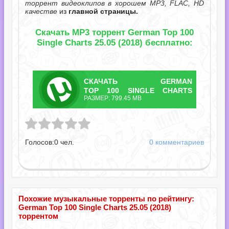
торрент видеоклипов в хорошем MP3, FLAC, HD
качестве
из
главной страницы.
Скачать MP3 торрент German Top 100
Single Charts 25.05 (2018) бесплатно:
СКАЧАТЬ
GERMAN
ТОРРЕНТ
TOP 100 SINGLE CHARTS
РАЗМЕР: 799.45 MB
25.05.TORRENT
0 Single Charts 25.05.torrent
Голосов:
0
чел.
0 комментариев
Похожие музыкальные торренты по рейтингу:
German Top 100 Single Charts 25.05 (2018)
торрентом