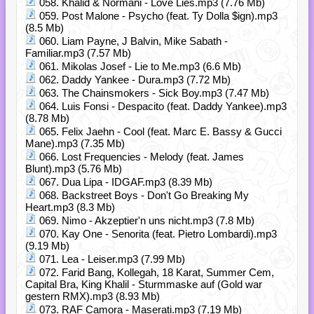
058. Khalid & Normani - Love Lies.mp3 (7.76 Mb)
059. Post Malone - Psycho (feat. Ty Dolla $ign).mp3
(8.5 Mb)
060. Liam Payne, J Balvin, Mike Sabath -
Familiar.mp3 (7.57 Mb)
061. Mikolas Josef - Lie to Me.mp3 (6.6 Mb)
062. Daddy Yankee - Dura.mp3 (7.72 Mb)
063. The Chainsmokers - Sick Boy.mp3 (7.47 Mb)
064. Luis Fonsi - Despacito (feat. Daddy Yankee).mp3
(8.78 Mb)
065. Felix Jaehn - Cool (feat. Marc E. Bassy & Gucci
Mane).mp3 (7.35 Mb)
066. Lost Frequencies - Melody (feat. James
Blunt).mp3 (5.76 Mb)
067. Dua Lipa - IDGAF.mp3 (8.39 Mb)
068. Backstreet Boys - Don't Go Breaking My
Heart.mp3 (8.3 Mb)
069. Nimo - Akzeptier'n uns nicht.mp3 (7.8 Mb)
070. Kay One - Senorita (feat. Pietro Lombardi).mp3
(9.19 Mb)
071. Lea - Leiser.mp3 (7.99 Mb)
072. Farid Bang, Kollegah, 18 Karat, Summer Cem,
Capital Bra, King Khalil - Sturmmaske auf (Gold war
gestern RMX).mp3 (8.93 Mb)
073. RAF Camora - Maserati.mp3 (7.19 Mb)