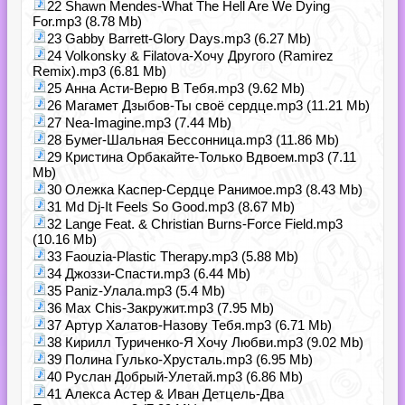
22 Shawn Mendes-What The Hell Are We Dying
For.mp3 (8.78 Mb)
23 Gabby Barrett-Glory Days.mp3 (6.27 Mb)
24 Volkonsky & Filatova-Хочу Другого (Ramirez
Remix).mp3 (6.81 Mb)
25 Анна Асти-Верю B Tебя.mp3 (9.62 Mb)
26 Магамет Дзыбов-Ты своё сердце.mp3 (11.21 Mb)
27 Nea-Imagine.mp3 (7.44 Mb)
28 Бумеr-Шальная Бессонница.mp3 (11.86 Mb)
29 Кристина Орбакайте-Только Вдвоем.mp3 (7.11
Mb)
30 Олежка Каспер-Сердце Ранимое.mp3 (8.43 Mb)
31 Md Dj-It Feels So Good.mp3 (8.67 Mb)
32 Lange Feat. & Christian Burns-Force Field.mp3
(10.16 Mb)
33 Faouzia-Plastic Therapy.mp3 (5.88 Mb)
34 Джоззи-Спасти.mp3 (6.44 Mb)
35 Paniz-Улала.mp3 (5.4 Mb)
36 Max Chis-Закружит.mp3 (7.95 Mb)
37 Артур Халатов-Назову Тебя.mp3 (6.71 Mb)
38 Кирилл Туриченко-Я Хочу Любви.mp3 (9.02 Mb)
39 Полина Гулько-Хрусталь.mp3 (6.95 Mb)
40 Руслан Добрый-Улетай.mp3 (6.86 Mb)
41 Алекса Астер & Иван Детцель-Два