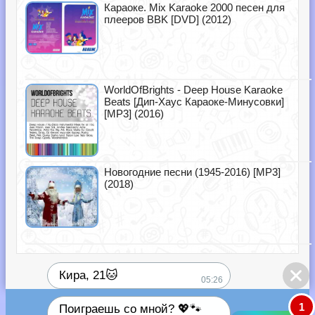
Караоке. Mix Karaoke 2000 песен для
плееров BBK [DVD] (2012)
WorldOfBrights - Deep House Karaoke
Beats [Дип-Хаус Караоке-Минусовки]
[MP3] (2016)
Новогодние песни (1945-2016) [MP3]
(2018)
Кира, 21🐱
05:26
1
Поиграешь со мной? 💖🐾