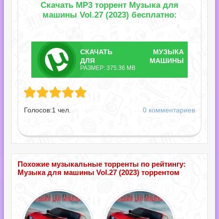
Скачать MP3 торрент Музыка для
машины Vol.27 (2023) бесплатно:
СКАЧАТЬ
МУЗЫКА
ТОРРЕНТ
ДЛЯ МАШИНЫ
РАЗМЕР: 375.36 MB
VOL.27.TORRENT
ашины Vol.27.torrent
Голосов:
1
чел.
0 комментариев
Похожие музыкальные торренты по рейтингу:
Музыка для машины Vol.27 (2023) торрентом