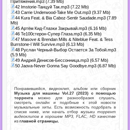
Притяжения.mp3 (7.39 Mb)
42 Imstorie-Танцуй Так.mp3 (7.22 Mb)
43 Carrie Underwood-Take Me Out.mp3 (9.37 Mb)
44 Kura Feat. & Bia Caboz-Sentir Saudade.mp3 (7.89
Mb)
45 Артём Кид-Глазки Закрывай.mp3 (6.16 Mb)
46 Те100стерон-Супер Глаза.mp3 (6.35 Mb)
47 Masove & Brendan Mills & Niteblue Feat. & Tess
Burrstone-I Will Survive.mp3 (6.13 Mb)
48 Руслан Черный-Выбор Остается За Тобой.mp3
(5.9 Mb)
49 Андрей Денисов-Бессонница.mp3 (6.57 Mb)
50 Jaova-Never Gonna Say Goodbye.mp3 (6.87 Mb)
Понравившейся, видеоклип, альбом или сборник
Музыка для машины Vol.27 (2023) с помощью
торрента
можно для разнообразия слушать,
смотреть онлайн и подобные к этой новости
музыкальные хиты. Есть возможность подобрать в
списке ниже, или начать отбор
музыки торрент
видеоклипов в хорошем MP3, FLAC, HD качестве
из
главной страницы.