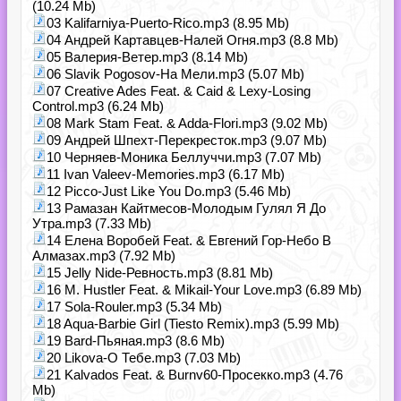
(10.24 Mb)
03 Kalifarniya-Puerto-Rico.mp3 (8.95 Mb)
04 Андрей Картавцев-Налей Огня.mp3 (8.8 Mb)
05 Валерия-Ветер.mp3 (8.14 Mb)
06 Slavik Pogosov-На Мели.mp3 (5.07 Mb)
07 Creative Ades Feat. & Caid & Lexy-Losing
Control.mp3 (6.24 Mb)
08 Mark Stam Feat. & Adda-Flori.mp3 (9.02 Mb)
09 Андрей Шпехт-Перекресток.mp3 (9.07 Mb)
10 Черняев-Моника Беллуччи.mp3 (7.07 Mb)
11 Ivan Valeev-Memories.mp3 (6.17 Mb)
12 Picco-Just Like You Do.mp3 (5.46 Mb)
13 Рамазан Кайтмесов-Молодым Гулял Я До
Утра.mp3 (7.33 Mb)
14 Елена Воробей Feat. & Евгений Гор-Небо В
Алмазах.mp3 (7.92 Mb)
15 Jelly Nide-Ревность.mp3 (8.81 Mb)
16 M. Hustler Feat. & Mikail-Your Love.mp3 (6.89 Mb)
17 Sola-Rouler.mp3 (5.34 Mb)
18 Aqua-Barbie Girl (Tiesto Remix).mp3 (5.99 Mb)
19 Bard-Пьяная.mp3 (8.6 Mb)
20 Likova-О Тебе.mp3 (7.03 Mb)
21 Kalvados Feat. & Burnv60-Просекко.mp3 (4.76
Mb)