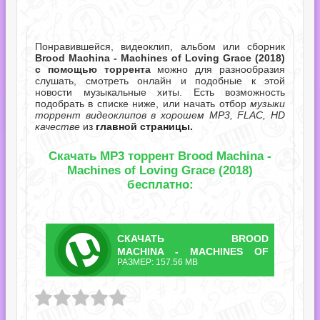
Понравившейся, видеоклип, альбом или сборник
Brood Machina - Machines of Loving Grace (2018)
с помощью торрента
можно для разнообразия
слушать, смотреть онлайн и подобные к этой
новости музыкальные хиты. Есть возможность
подобрать в списке ниже, или начать отбор
музыки
торрент видеоклипов в хорошем MP3, FLAC, HD
качестве
из
главной страницы.
Скачать MP3 торрент Brood Machina -
Machines of Loving Grace (2018)
бесплатно:
СКАЧАТЬ
BROOD
ТОРРЕНТ
MACHINA - MACHINES OF
РАЗМЕР: 157.56 MB
LOVING GRACE.TORRENT
 - Machines of Loving Grace.torrent