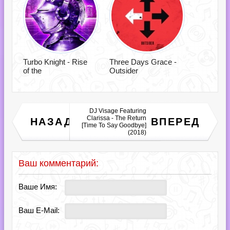
Turbo Knight - Rise
Three Days Grace -
of the
Outsider
DJ Visage Featuring
Я слушаю шансон.
Clarissa - The Return
НАЗАД
ВПЕРЕД
Реальный блатняк выпуск
[Time To Say Goodbye]
№10 (2018)
(2018)
Ваш комментарий:
Ваше Имя:
Ваш E-Mail: