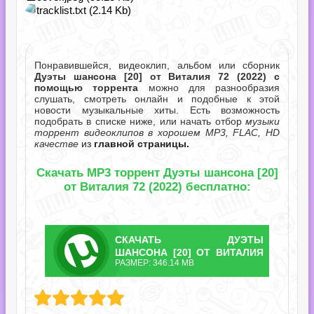
tracklist.txt (2.14 Kb)
Понравившейся, видеоклип, альбом или сборник
Дуэты шансона [20] от Виталия 72 (2022) с
помощью торрента
можно для разнообразия
слушать, смотреть онлайн и подобные к этой
новости музыкальные хиты. Есть возможность
подобрать в списке ниже, или начать отбор
музыки
торрент видеоклипов в хорошем MP3, FLAC, HD
качестве
из
главной страницы.
Скачать MP3 торрент Дуэты шансона [20]
от Виталия 72 (2022) бесплатно:
СКАЧАТЬ
ДУЭТЫ
ТОРРЕНТ
ШАНСОНА [20] ОТ ВИТАЛИЯ
РАЗМЕР: 346.14 MB
72.TORRENT
а [20] от Виталия 72.torrent