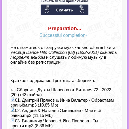
Preparation...
Successful completion✅
Не откажитесь от загрузки музыкального.torrent хита
месяца
Dance Hits Collection [03] (1992-2001)
скачать
торрент альбом
и слушать любимую музыку в
онлайне без регистрации.
Краткое содержание Трек-листа сборника:
♫♫Сборник - Дуэты Шансона от Виталия 72 - 2022
(20.) (42 файла)
01. Дмитрий Прянов & Инна Вальтер - Обрастаем
враньём.mp3 (10.85 Mb)
02. Андрей & Наталья Язвинские - Мне всё
равно.mp3 (11.15 Mb)
03. Владимир Чернов & Яна Павлова - Ты
прости.mp3 (8.36 Mb)