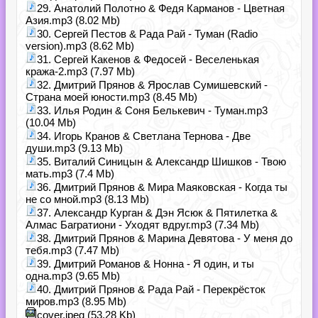
29. Анатолий Полотно & Федя Карманов - Цветная
Азия.mp3 (8.02 Mb)
30. Сергей Пестов & Рада Рай - Туман (Radio
version).mp3 (8.62 Mb)
31. Сергей Какенов & Федосей - Веселенькая
кража-2.mp3 (7.97 Mb)
32. Дмитрий Прянов & Ярослав Сумишевский -
Страна моей юности.mp3 (8.45 Mb)
33. Илья Родин & Соня Белькевич - Туман.mp3
(10.04 Mb)
34. Игорь Кранов & Светлана Тернова - Две
души.mp3 (9.13 Mb)
35. Виталий Синицын & Александр Шишков - Твою
мать.mp3 (7.4 Mb)
36. Дмитрий Прянов & Мира Маяковская - Когда ты
не со мной.mp3 (8.13 Mb)
37. Александр Курган & Дэн Ясюк & Пятилетка &
Алмас Багратиони - Уходят вдруг.mp3 (7.34 Mb)
38. Дмитрий Прянов & Марина Девятова - У меня до
тебя.mp3 (7.47 Mb)
39. Дмитрий Романов & Нонна - Я один, и ты
одна.mp3 (9.65 Mb)
40. Дмитрий Прянов & Рада Рай - Перекрёсток
миров.mp3 (8.95 Mb)
cover.jpeg (53.28 Kb)