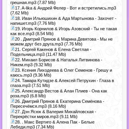
грешная.mp3 (7.87 Mb)
17. A-lika & Андрей Фелер - Вот и встретились.mp3
(7.62 Mb)
18. Иван Ильюшихин & Ада Мартынова - Захочет -
напишет.mp3 (7.76 Mb)
19. Игорь Корнилов & Игорь Азовский - Ты не такая
как все.mp3 (8.54 Mb)
20 . Дмитрий Прянов & Марина Девятова - Мы не
можем друг без друга.mp3 (7.76 Mb)
21. Сергей Какенов & Елена Светлая -
Подельница.mp3 (11.47 Mb)
22. Михаил Борисов & Наталья Литвинова -
Никем.mp3 (9.32 Mb)
23. Ксения Лиходеева & Олег Семенов - Грешу и
каюсь.mp3 (9.36 Mb)
24. Тамара Кутидзе & Алексей Петрухин - Глаза в
глаза.mp3 (7.51 Mb)
25. Александр Вестов & Алан Плиев - Она как
роза.mp3 (6.8 Mb)
26. Дмитрий Прянов & Екатерина Семёнова -
Пересечёмся.mp3 (8.16 Mb)
27. Дэн Ясюк & Валерия Михайловская -
Перекрёстки миров.mp3 (9.11 Mb)
28. . Макс Вертиго & Алена Пак - Белые
Лебеди.mp3 (7.34 Mb)