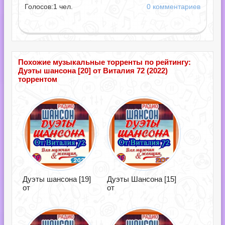
Голосов:
1
чел.
0 комментариев
Похожие музыкальные торренты по рейтингу:
Дуэты шансона [20] от Виталия 72 (2022)
торрентом
Дуэты шансона [19]
Дуэты Шансона [15]
от
от