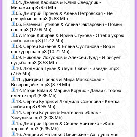
04. Джавид Касимов & Юлия Свердлик -
Миражи.mp3 (9.6 Mb)
05. Дмитрий Прянов & Алёна Петровская - Не
ревнуй меня.mp3 (5.83 Mb)
06. Евгений Путилов & Алёна Фактарович - Помни
нас.mp3 (12.09 Mb)
07. Игорь Кибирев & Ирина Стукова - Я тебя укрою
любовью.mp3 (11.42 Mb)
08. Сергей Какенов & Елена Султанова - Вор и
прокурорша.mp3 (10.21 Mb)
09. Николай Искуснов & Алексей Лунд - И рисует
судьба.mp3 (8.58 Mb)
10. Людмила Тукан & Леуш Любич - Звёзды.mp3
(7.65 Mb)
11. Дмитрий Прянов & Мира Маяковская -
Возвращайся.mp3 (8.79 Mb)
12. Игорь Balan & Марина Кордис - Давай с тобою
вместе.mp3 (8.35 Mb)
13. Сергей Куприк & Людмила Соколова - Клетка
любви.mp3 (8.95 Mb)
14. Сергей Клушин & Екатерина Эбель -
Замужняя.mp3 (8.08 Mb)
15. Дмитрий Прянов & Сергей Войтенко - Жить
хорошо!.mp3 (6.35 Mb)
16. Андрей & Наталья Язвинские - Ах, душа моя