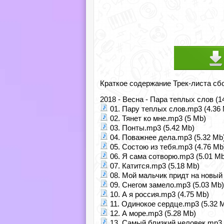
Краткое содержание Трек-листа сб
2018 - Весна - Пара теплых слов (
01. Пару теплых слов.mp3 (4.36
02. Тянет ко мне.mp3 (5 Mb)
03. Понты.mp3 (5.42 Mb)
04. Поважнее дела.mp3 (5.32 Mb
05. Состою из тебя.mp3 (4.76 Mb
06. Я сама сотворю.mp3 (5.01 Mb
07. Катится.mp3 (5.18 Mb)
08. Мой мальчик придт на новый 
09. Снегом замело.mp3 (5.03 Mb)
10. А я россия.mp3 (4.75 Mb)
11. Одинокое сердце.mp3 (5.32 
12. А море.mp3 (5.28 Mb)
13. Самый близкий человек.mp3 