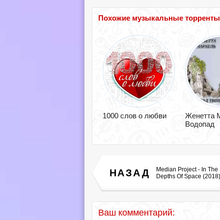
Похожие музыкальные торренты п
1000 слов о любви
Женетта 
Водопад
Median Project - In The
НАЗАД
Depths Of Space (2018
Ваш комментарий: