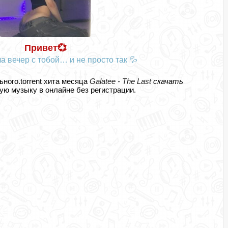
Привет💞
а вечер с тобой… и не просто так 💦
ьного.torrent хита месяца
Galatee - The Last
скачать
ю музыку в онлайне без регистрации.