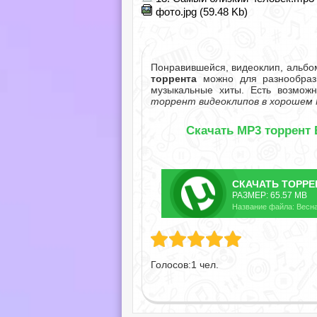
фото.jpg (59.48 Kb)
Понравившейся, видеоклип, альбо
торрента
можно для разнообрази
музыкальные хиты. Есть возмож
торрент видеоклипов в хорошем 
Скачать MP3 торрент 
СКАЧАТЬ
ТОРРЕ
РАЗМЕР: 65.57 MB
Название файла: Весна 
Голосов:
1
чел.