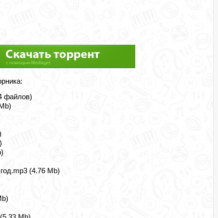
орника:
14 файлов)
 Mb)
)
)
)
год.mp3 (4.76 Mb)
Mb)
(5.33 Mb)