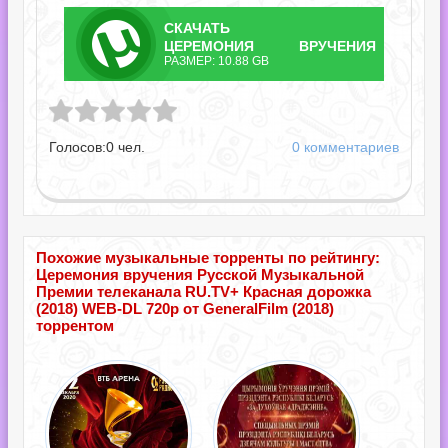
СКАЧАТЬ
ТОРРЕНТ
ЦЕРЕМОНИЯ ВРУЧЕНИЯ
РАЗМЕР: 10.88 GB
РУССКОЙ МУЗЫКАЛЬНОЙ
Название файла: Церемония вручения Русской Музыкальной Премии телеканала RU.TV+ Красная дорожка (2018) WEB-DL 720p от GeneralFilm.torrent
ПРЕМИИ ТЕЛЕКАНАЛА
RU.TV+ КРАСНАЯ ДОРОЖКА
(2018) WEB-DL 720P ОТ
GENERALFILM.TORRENT
Голосов:
0
чел.
0 комментариев
Похожие музыкальные торренты по рейтингу:
Церемония вручения Русской Музыкальной
Премии телеканала RU.TV+ Красная дорожка
(2018) WEB-DL 720p от GeneralFilm (2018)
торрентом