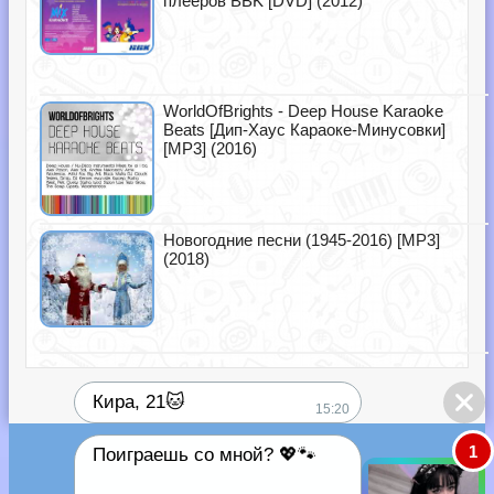
плееров BBK [DVD] (2012)
WorldOfBrights - Deep House Karaoke
Beats [Дип-Хаус Караоке-Минусовки]
[MP3] (2016)
Новогодние песни (1945-2016) [MP3]
(2018)
Кира, 21🐱
15:20
1
Поиграешь со мной? 💖🐾