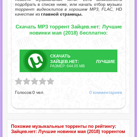
подобрать в списке ниже, или начать отбор
музыки
торрент видеоклипов в хорошем MP3, FLAC, HD
качестве
из
главной страницы.
Скачать MP3 торрент Зайцев.нет: Лучшие
новинки мая (2018) бесплатно:
СКАЧАТЬ
ТОРРЕНТ
ЗАЙЦЕВ.НЕТ: ЛУЧШИЕ
РАЗМЕР: 644.05 MB
НОВИНКИ МАЯ.TORRENT
Лучшие новинки мая.torrent
Голосов:
0
чел.
0 комментариев
Похожие музыкальные торренты по рейтингу:
Зайцев.нет: Лучшие новинки мая (2018) торрентом