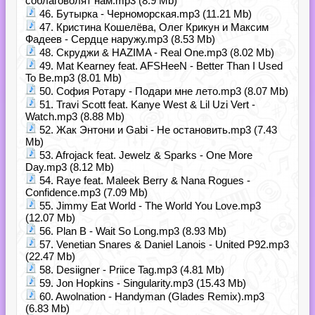
соблаговолят нам.mp3 (8.9 Mb)
46. Бутырка - Черноморская.mp3 (11.21 Mb)
47. Кристина Кошелёва, Олег Крикун и Максим
Фадеев - Сердце наружу.mp3 (8.53 Mb)
48. Скруджи & НАZIMA - Real One.mp3 (8.02 Mb)
49. Mat Kearney feat. AFSHeeN - Better Than I Used
To Be.mp3 (8.01 Mb)
50. София Ротару - Подари мне лето.mp3 (8.07 Mb)
51. Travi Scott feat. Kanye West & Lil Uzi Vert -
Watch.mp3 (8.88 Mb)
52. Жак Энтони и Gabi - Не остановить.mp3 (7.43
Mb)
53. Afrojack feat. Jewelz & Sparks - One More
Day.mp3 (8.12 Mb)
54. Raye feat. Maleek Berry & Nana Rogues -
Confidence.mp3 (7.09 Mb)
55. Jimmy Eat World - The World You Love.mp3
(12.07 Mb)
56. Plan B - Wait So Long.mp3 (8.93 Mb)
57. Venetian Snares & Daniel Lanois - United P92.mp3
(22.47 Mb)
58. Desiigner - Priice Tag.mp3 (4.81 Mb)
59. Jon Hopkins - Singularity.mp3 (15.43 Mb)
60. Awolnation - Handyman (Glades Remix).mp3
(6.83 Mb)