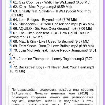
61. Gaz Coombes - Walk The Walk.mp3 (9.59 Mb)
62. Юта - Моя Родина.mp3 (8.59 Mb)
63. Ghastly feat. Shaylen - I'll Wait (Vocal Mix).mp3
(9.01 Mb)
64. Leon Bridges - Beyond.mp3 (9.76 Mb)
65. Shinedown - Kill Your Conscience.mp3 (9.45 Mb)
66. AQUILO - Six Feet Over Ground.mp3 (7.06 Mb)
67. The Glitch Mob feat. Tula - How Could This Be
Wrong.mp3 (11.62 Mb)
68. Matt & Kim - Like I Used To Be.mp3 (9.57 Mb)
69. Felix Snow - Born To Love Buffalo.mp3 (6.99 Mb)
70. Julia Michaels feat. Trippie Redd - Jump.mp3 (8.51
Mb)
71. Jasmine Thompson - Lonely Together.mp3 (7.72
Mb)
72. Backstreet Boys - I'll Never Brak Your Heart.mp3
(10.72 Mb)
Понравившейся, видеоклип, альбом или сборник
Зайцев.нет: Лучшие новинки мая (2018) с
помощью торрента
можно для разнообразия
слушать, смотреть онлайн и подобные к этой
новости музыкальные хиты. Есть возможность