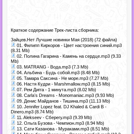
Краткое содержание Трек-листа сборника:
Зайцев.Нет Лучшие новинки Мая (2018) (72 файла)
01. Филипп Киркоров - Цвет настроения синий.mp3
(8.31 Mb)
02. Полина Гагарина - Камень на сердце.mp3 (9.33
Mb)
03. MATRANG - Вода.mp3 (7.3 Mb)
04. Альбина - Будь собой.mp3 (8.48 Mb)
05. Тамара Саксина - Не море.mp3 (7.27 Mb)
06. Настя Кудри - Marshmallow.mp3 (8.15 Mb)
07. Рем Дигга - 1 минута.mp3 (8.02 Mb)
08. Carla's Dreams - Monomaniac.mp3 (9.93 Mb)
09. Денис Майданов - Тишина.mp3 (11.13 Mb)
10. Jennifer Lopez feat. DJ Khaled & Cardi B -
Dinero.mp3 (8.74 Mb)
11. Alekseev - Сберегу.mp3 (9.39 Mb)
12. Ольга Бузова - Чемпион.mp3 (8.94 Mb)
13. Сати Казанова - Мураками.mp3 (8.51 Mb)