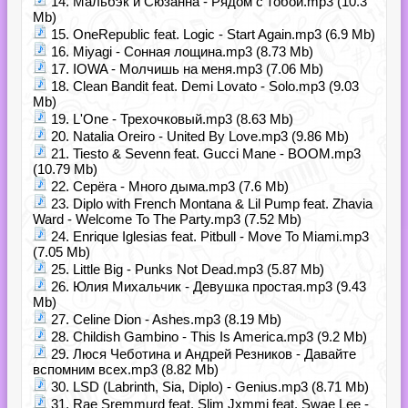
14. Мальбэк и Сюзанна - Рядом с тобой.mp3 (10.3
Mb)
15. OneRepublic feat. Logic - Start Again.mp3 (6.9 Mb)
16. Miyagi - Сонная лощина.mp3 (8.73 Mb)
17. IOWA - Молчишь на меня.mp3 (7.06 Mb)
18. Clean Bandit feat. Demi Lovato - Solo.mp3 (9.03
Mb)
19. L'One - Трехочковый.mp3 (8.63 Mb)
20. Natalia Oreiro - United By Love.mp3 (9.86 Mb)
21. Tiesto & Sevenn feat. Gucci Mane - BOOM.mp3
(10.79 Mb)
22. Серёга - Много дыма.mp3 (7.6 Mb)
23. Diplo with French Montana & Lil Pump feat. Zhavia
Ward - Welcome To The Party.mp3 (7.52 Mb)
24. Enrique Iglesias feat. Pitbull - Move To Miami.mp3
(7.05 Mb)
25. Little Big - Punks Not Dead.mp3 (5.87 Mb)
26. Юлия Михальчик - Девушка простая.mp3 (9.43
Mb)
27. Celine Dion - Ashes.mp3 (8.19 Mb)
28. Childish Gambino - This Is America.mp3 (9.2 Mb)
29. Люся Чеботина и Андрей Резников - Давайте
вспомним всех.mp3 (8.82 Mb)
30. LSD (Labrinth, Sia, Diplo) - Genius.mp3 (8.71 Mb)
31. Rae Sremmurd feat. Slim Jxmmi feat. Swae Lee -