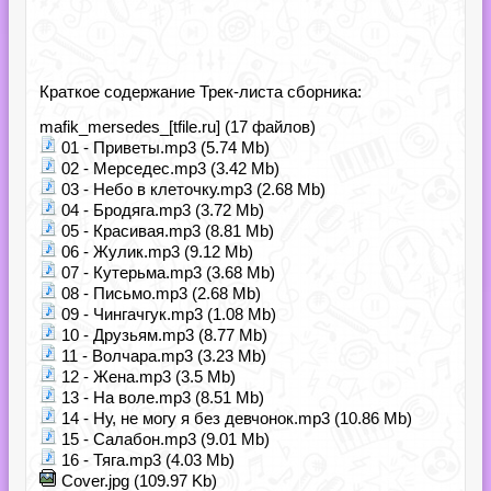
Краткое содержание Трек-листа сборника:
mafik_mersedes_[tfile.ru] (17 файлов)
01 - Приветы.mp3 (5.74 Mb)
02 - Мерседес.mp3 (3.42 Mb)
03 - Небо в клеточку.mp3 (2.68 Mb)
04 - Бродяга.mp3 (3.72 Mb)
05 - Красивая.mp3 (8.81 Mb)
06 - Жулик.mp3 (9.12 Mb)
07 - Кутерьма.mp3 (3.68 Mb)
08 - Письмо.mp3 (2.68 Mb)
09 - Чингачгук.mp3 (1.08 Mb)
10 - Друзьям.mp3 (8.77 Mb)
11 - Волчара.mp3 (3.23 Mb)
12 - Жена.mp3 (3.5 Mb)
13 - На воле.mp3 (8.51 Mb)
14 - Ну, не могу я без девчонок.mp3 (10.86 Mb)
15 - Салабон.mp3 (9.01 Mb)
16 - Тяга.mp3 (4.03 Mb)
Cover.jpg (109.97 Kb)