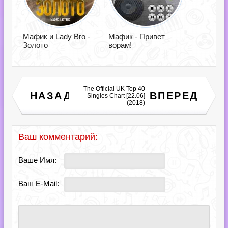
Мафик и Lady Bro -
Мафик - Привет
Золото
ворам!
The Official UK Top 40
MaYaN - Dhyana (2CD)
НАЗАД
ВПЕРЕД
Singles Chart [22.06]
(2018)
(2018)
Ваш комментарий:
Ваше Имя:
Ваш E-Mail: