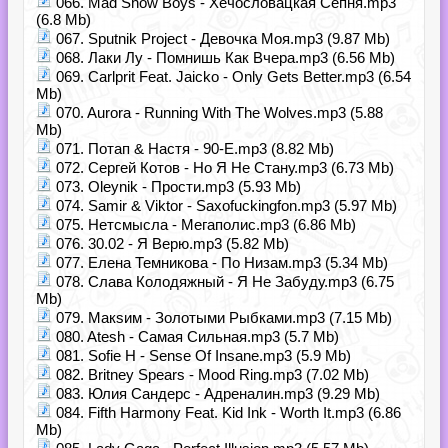
066. Mad Show Boys - Хечословацкая Сепня.mp3
(6.8 Mb)
067. Sputnik Project - Девочка Моя.mp3 (9.87 Mb)
068. Лаки Лу - Помнишь Как Вчера.mp3 (6.56 Mb)
069. Carlprit Feat. Jaicko - Only Gets Better.mp3 (6.54
Mb)
070. Aurora - Running With The Wolves.mp3 (5.88
Mb)
071. Потап & Настя - 90-Е.mp3 (8.82 Mb)
072. Сергей Котов - Но Я Не Стану.mp3 (6.73 Mb)
073. Oleynik - Прости.mp3 (5.93 Mb)
074. Samir & Viktor - Saxofuckingfon.mp3 (5.97 Mb)
075. Нетсмысла - Мегаполис.mp3 (6.86 Mb)
076. 30.02 - Я Верю.mp3 (5.82 Mb)
077. Елена Темникова - По Низам.mp3 (5.34 Mb)
078. Слава Колодяжный - Я Не Забуду.mp3 (6.75
Mb)
079. Макsим - Золотыми Рыбками.mp3 (7.15 Mb)
080. Atesh - Самая Сильная.mp3 (5.7 Mb)
081. Sofie H - Sense Of Insane.mp3 (5.9 Mb)
082. Britney Spears - Mood Ring.mp3 (7.02 Mb)
083. Юлия Сандерс - Адреналин.mp3 (9.29 Mb)
084. Fifth Harmony Feat. Kid Ink - Worth It.mp3 (6.86
Mb)