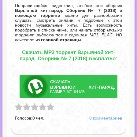
Понравившейся, видеоклип, альбом или сборник
Взрывной хит-парад. Сборник № 7 (2018) с
помощью торрента
можно для разнообразия
слушать, смотреть онлайн и подобные к этой
новости музыкальные хиты. Есть возможность
подобрать в списке ниже, или начать отбор
музыки
торрент видеоклипов в хорошем MP3, FLAC, HD
качестве
из
главной страницы.
Скачать MP3 торрент Взрывной хит-
парад. Сборник № 7 (2018) бесплатно:
СКАЧАТЬ
ТОРРЕНТ
ВЗРЫВНОЙ ХИТ-ПАРАД.
РАЗМЕР: 671.04 MB
СБОРНИК № 7.TORRENT
т-парад. Сборник № 7.torrent
Голосов:
0
чел.
0 комментариев