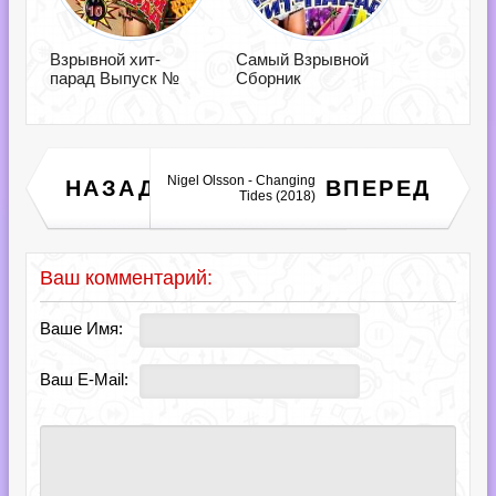
Взрывной хит-
Самый Взрывной
парад Выпуск №
Сборник
Nigel Olsson - Changing
Trance In Motion Vol.253
НАЗАД
ВПЕРЕД
[Full Version] (2018)
Tides (2018)
Ваш комментарий:
Ваше Имя:
Ваш E-Mail: