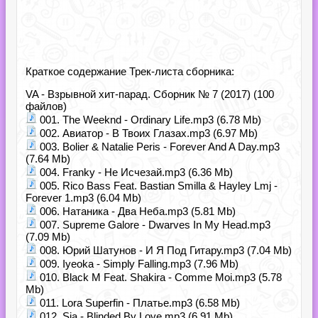
Краткое содержание Трек-листа сборника:
VA - Взрывной хит-парад. Сборник № 7 (2017) (100
файлов)
001. The Weeknd - Ordinary Life.mp3 (6.78 Mb)
002. Авиатор - В Твоих Глазах.mp3 (6.97 Mb)
003. Bolier & Natalie Peris - Forever And A Day.mp3
(7.64 Mb)
004. Franky - Не Исчезай.mp3 (6.36 Mb)
005. Rico Bass Feat. Bastian Smilla & Hayley Lmj -
Forever 1.mp3 (6.04 Mb)
006. Натаника - Два Неба.mp3 (5.81 Mb)
007. Supreme Galore - Dwarves In My Head.mp3
(7.09 Mb)
008. Юрий Шатунов - И Я Под Гитару.mp3 (7.04 Mb)
009. Iyeoka - Simply Falling.mp3 (7.96 Mb)
010. Black M Feat. Shakira - Comme Moi.mp3 (5.78
Mb)
011. Lora Superfin - Платье.mp3 (6.58 Mb)
012. Sia - Blinded By Love.mp3 (6.91 Mb)