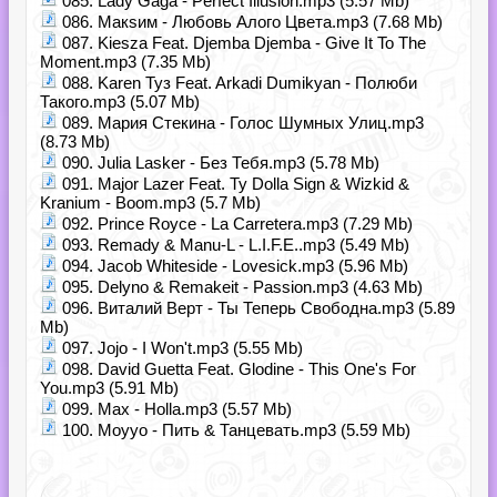
085. Lady Gaga - Perfect Illusion.mp3 (5.57 Mb)
086. Макsим - Любовь Алого Цвета.mp3 (7.68 Mb)
087. Kiesza Feat. Djemba Djemba - Give It To The
Moment.mp3 (7.35 Mb)
088. Karen Туз Feat. Arkadi Dumikyan - Полюби
Такого.mp3 (5.07 Mb)
089. Мария Стекина - Голос Шумных Улиц.mp3
(8.73 Mb)
090. Julia Lasker - Без Тебя.mp3 (5.78 Mb)
091. Major Lazer Feat. Ty Dolla Sign & Wizkid &
Kranium - Boom.mp3 (5.7 Mb)
092. Prince Royce - La Carretera.mp3 (7.29 Mb)
093. Remady & Manu-L - L.I.F.E..mp3 (5.49 Mb)
094. Jacob Whiteside - Lovesick.mp3 (5.96 Mb)
095. Delyno & Remakeit - Passion.mp3 (4.63 Mb)
096. Виталий Верт - Ты Теперь Свободна.mp3 (5.89
Mb)
097. Jojo - I Won't.mp3 (5.55 Mb)
098. David Guetta Feat. Glodine - This One's For
You.mp3 (5.91 Mb)
099. Max - Holla.mp3 (5.57 Mb)
100. Moyyo - Пить & Танцевать.mp3 (5.59 Mb)