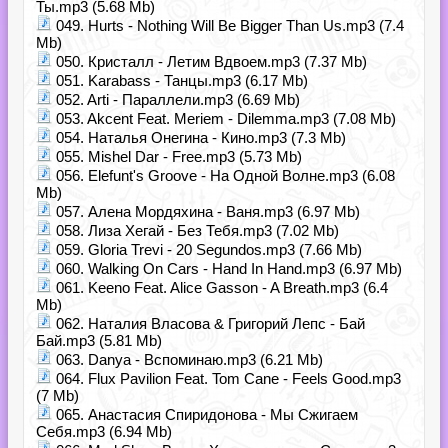
Ты.mp3 (5.68 Mb)
049. Hurts - Nothing Will Be Bigger Than Us.mp3 (7.4
Mb)
050. Кристалл - Летим Вдвоем.mp3 (7.37 Mb)
051. Karabass - Танцы.mp3 (6.17 Mb)
052. Arti - Параллели.mp3 (6.69 Mb)
053. Akcent Feat. Meriem - Dilemma.mp3 (7.08 Mb)
054. Наталья Онегина - Кино.mp3 (7.3 Mb)
055. Mishel Dar - Free.mp3 (5.73 Mb)
056. Elefunt's Groove - На Одной Волне.mp3 (6.08
Mb)
057. Алена Мордяхина - Ваня.mp3 (6.97 Mb)
058. Лиза Хегай - Без Тебя.mp3 (7.02 Mb)
059. Gloria Trevi - 20 Segundos.mp3 (7.66 Mb)
060. Walking On Cars - Hand In Hand.mp3 (6.97 Mb)
061. Keeno Feat. Alice Gasson - A Breath.mp3 (6.4
Mb)
062. Наталия Власова & Григорий Лепс - Бай
Бай.mp3 (5.81 Mb)
063. Danya - Вспоминаю.mp3 (6.21 Mb)
064. Flux Pavilion Feat. Tom Cane - Feels Good.mp3
(7 Mb)
065. Анастасия Спиридонова - Мы Сжигаем
Себя.mp3 (6.94 Mb)