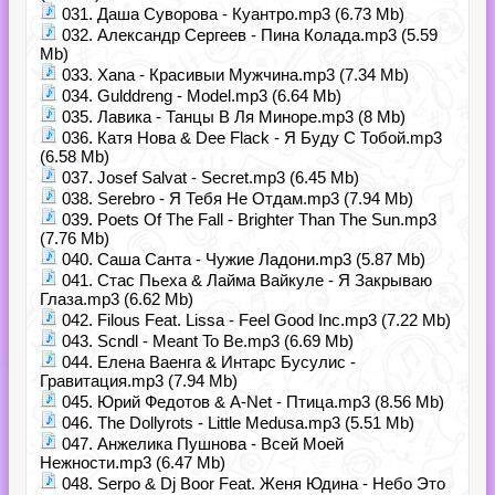
031. Даша Суворова - Куантро.mp3 (6.73 Mb)
032. Александр Сергеев - Пина Колада.mp3 (5.59
Mb)
033. Xana - Красивыи Мужчина.mp3 (7.34 Mb)
034. Gulddreng - Model.mp3 (6.64 Mb)
035. Лавика - Танцы В Ля Миноре.mp3 (8 Mb)
036. Катя Нова & Dee Flack - Я Буду С Тобой.mp3
(6.58 Mb)
037. Josef Salvat - Secret.mp3 (6.45 Mb)
038. Serebro - Я Тебя Не Отдам.mp3 (7.94 Mb)
039. Poets Of The Fall - Brighter Than The Sun.mp3
(7.76 Mb)
040. Саша Санта - Чужие Ладони.mp3 (5.87 Mb)
041. Стас Пьеха & Лайма Вайкуле - Я Закрываю
Глаза.mp3 (6.62 Mb)
042. Filous Feat. Lissa - Feel Good Inc.mp3 (7.22 Mb)
043. Scndl - Meant To Be.mp3 (6.69 Mb)
044. Елена Ваенга & Интарс Бусулис -
Гравитация.mp3 (7.94 Mb)
045. Юрий Федотов & A-Net - Птица.mp3 (8.56 Mb)
046. The Dollyrots - Little Medusa.mp3 (5.51 Mb)
047. Анжелика Пушнова - Всей Моей
Нежности.mp3 (6.47 Mb)
048. Serpo & Dj Boor Feat. Женя Юдина - Небо Это