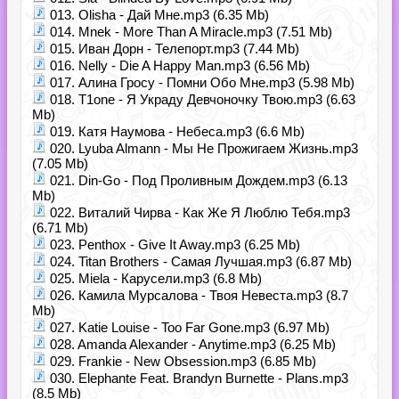
013. Olisha - Дай Мне.mp3 (6.35 Mb)
014. Mnek - More Than A Miracle.mp3 (7.51 Mb)
015. Иван Дорн - Телепорт.mp3 (7.44 Mb)
016. Nelly - Die A Happy Man.mp3 (6.56 Mb)
017. Алина Гросу - Помни Обо Мне.mp3 (5.98 Mb)
018. T1one - Я Украду Девчоночку Твою.mp3 (6.63
Mb)
019. Катя Наумова - Небеса.mp3 (6.6 Mb)
020. Lyuba Almann - Мы Не Прожигаем Жизнь.mp3
(7.05 Mb)
021. Din-Gо - Под Проливным Дождем.mp3 (6.13
Mb)
022. Виталий Чирва - Как Же Я Люблю Тебя.mp3
(6.71 Mb)
023. Penthox - Give It Away.mp3 (6.25 Mb)
024. Titan Brothers - Самая Лучшая.mp3 (6.87 Mb)
025. Miela - Карусели.mp3 (6.8 Mb)
026. Камила Мурсалова - Твоя Невеста.mp3 (8.7
Mb)
027. Katie Louise - Too Far Gone.mp3 (6.97 Mb)
028. Amanda Alexander - Anytime.mp3 (6.25 Mb)
029. Frankie - New Obsession.mp3 (6.85 Mb)
030. Elephante Feat. Brandyn Burnette - Plans.mp3
(8.5 Mb)