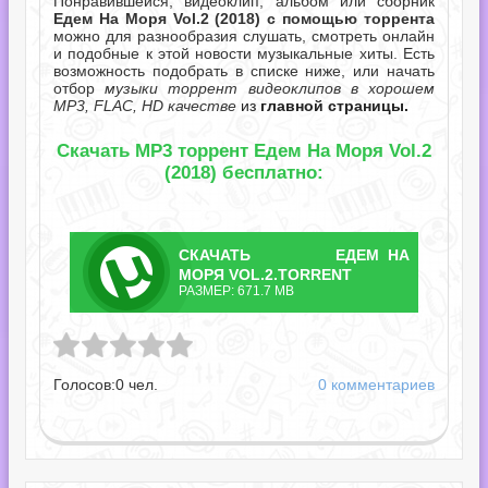
Понравившейся, видеоклип, альбом или сборник
Едем На Моря Vol.2 (2018) с помощью торрента
можно для разнообразия слушать, смотреть онлайн
и подобные к этой новости музыкальные хиты. Есть
возможность подобрать в списке ниже, или начать
отбор
музыки торрент видеоклипов в хорошем
MP3, FLAC, HD качестве
из
главной страницы.
Скачать MP3 торрент Едем На Моря Vol.2
(2018) бесплатно:
СКАЧАТЬ
ЕДЕМ НА
ТОРРЕНТ
МОРЯ VOL.2.TORRENT
РАЗМЕР: 671.7 MB
 Vol.2.torrent
Голосов:
0
чел.
0 комментариев