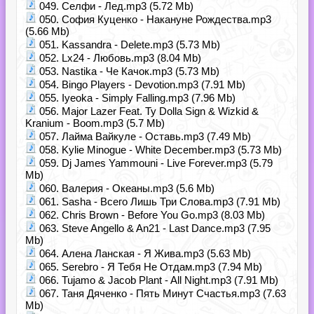
049. Селфи - Лед.mp3 (5.72 Mb)
050. София Куценко - Накануне Рождества.mp3
(5.66 Mb)
051. Kassandra - Delete.mp3 (5.73 Mb)
052. Lx24 - Любовь.mp3 (8.04 Mb)
053. Nastika - Че Качок.mp3 (5.73 Mb)
054. Bingo Players - Devotion.mp3 (7.91 Mb)
055. Iyeoka - Simply Falling.mp3 (7.96 Mb)
056. Major Lazer Feat. Ty Dolla Sign & Wizkid &
Kranium - Boom.mp3 (5.7 Mb)
057. Лайма Вайкуле - Оставь.mp3 (7.49 Mb)
058. Kylie Minogue - White December.mp3 (5.73 Mb)
059. Dj James Yammouni - Live Forever.mp3 (5.79
Mb)
060. Валерия - Океаны.mp3 (5.6 Mb)
061. Sasha - Всего Лишь Три Слова.mp3 (7.91 Mb)
062. Chris Brown - Before You Go.mp3 (8.03 Mb)
063. Steve Angello & An21 - Last Dance.mp3 (7.95
Mb)
064. Алена Ланская - Я Жива.mp3 (5.63 Mb)
065. Serebro - Я Тебя Не Отдам.mp3 (7.94 Mb)
066. Tujamo & Jacob Plant - All Night.mp3 (7.91 Mb)
067. Таня Дяченко - Пять Минут Счастья.mp3 (7.63
Mb)