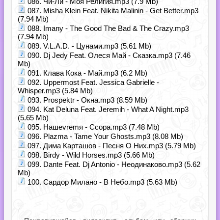
086. Чи-Ли - Моя Религия.mp3 (7.9 Mb)
087. Misha Klein Feat. Nikita Malinin - Get Better.mp3
(7.94 Mb)
088. Imany - The Good The Bad & The Crazy.mp3
(7.94 Mb)
089. V.L.A.D. - Цунами.mp3 (5.61 Mb)
090. Dj Jedy Feat. Олеся Май - Сказка.mp3 (7.46
Mb)
091. Клава Кока - Май.mp3 (6.2 Mb)
092. Uppermost Feat. Jessica Gabrielle -
Whisper.mp3 (5.84 Mb)
093. Prospektr - Окна.mp3 (8.59 Mb)
094. Kat Deluna Feat. Jeremih - What A Night.mp3
(5.65 Mb)
095. Нашеvremя - Ссора.mp3 (7.48 Mb)
096. Plazma - Tame Your Ghosts.mp3 (8.08 Mb)
097. Дима Карташов - Песня О Них.mp3 (5.79 Mb)
098. Birdy - Wild Horses.mp3 (5.66 Mb)
099. Dante Feat. Dj Antonio - Неодинаково.mp3 (5.62
Mb)
100. Сардор Милано - В Небо.mp3 (5.63 Mb)