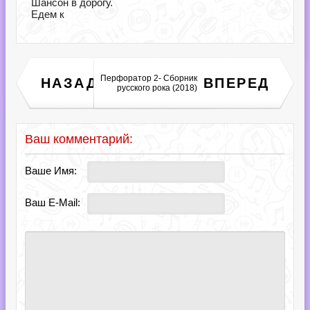
Шансон в дорогу.
Едем к
Now Thats What I Call
Перфоратор 2- Сборник
НАЗАД
ВПЕРЕД
Remix что я называю
русского рока (2018)
ремиксом (2018)
Ваш комментарий:
Ваше Имя:
Ваш E-Mail: