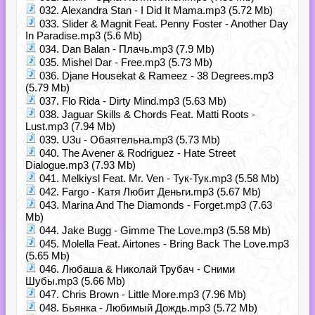
032. Alexandra Stan - I Did It Mama.mp3 (5.72 Mb)
033. Slider & Magnit Feat. Penny Foster - Another Day
In Paradise.mp3 (5.6 Mb)
034. Dan Balan - Плачь.mp3 (7.9 Mb)
035. Mishel Dar - Free.mp3 (5.73 Mb)
036. Djane Housekat & Rameez - 38 Degrees.mp3
(5.79 Mb)
037. Flo Rida - Dirty Mind.mp3 (5.63 Mb)
038. Jaguar Skills & Chords Feat. Matti Roots -
Lust.mp3 (7.94 Mb)
039. U3u - Обаятельна.mp3 (5.73 Mb)
040. The Avener & Rodriguez - Hate Street
Dialogue.mp3 (7.93 Mb)
041. Melkiysl Feat. Mr. Ven - Тук-Тук.mp3 (5.58 Mb)
042. Fargo - Катя Любит Деньги.mp3 (5.67 Mb)
043. Marina And The Diamonds - Forget.mp3 (7.63
Mb)
044. Jake Bugg - Gimme The Love.mp3 (5.58 Mb)
045. Molella Feat. Airtones - Bring Back The Love.mp3
(5.65 Mb)
046. Любаша & Николай Трубач - Сними
Шубы.mp3 (5.66 Mb)
047. Chris Brown - Little More.mp3 (7.96 Mb)
048. Бьянка - Любимый Дождь.mp3 (5.72 Mb)