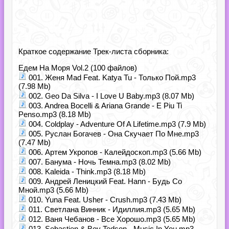
Краткое содержание Трек-листа сборника:
Едем На Моря Vol.2 (100 файлов)
001. Женя Mad Feat. Katya Tu - Только Пой.mp3
(7.98 Mb)
002. Geo Da Silva - I Love U Baby.mp3 (8.07 Mb)
003. Andrea Bocelli & Ariana Grande - E Piu Ti
Penso.mp3 (8.18 Mb)
004. Coldplay - Adventure Of A Lifetime.mp3 (7.9 Mb)
005. Руслан Богачев - Она Скучает По Мне.mp3
(7.47 Mb)
006. Артем Укропов - Калейдоскоп.mp3 (5.66 Mb)
007. Банума - Ночь Темна.mp3 (8.02 Mb)
008. Kaleida - Think.mp3 (8.18 Mb)
009. Андрей Леницкий Feat. Hann - Будь Со
Мной.mp3 (5.66 Mb)
010. Yuna Feat. Usher - Crush.mp3 (7.43 Mb)
011. Светлана Винник - Идиллия.mp3 (5.65 Mb)
012. Ваня Чебанов - Все Хорошо.mp3 (5.65 Mb)
013. Sebastien & Boy Tedson - Music In You.mp3