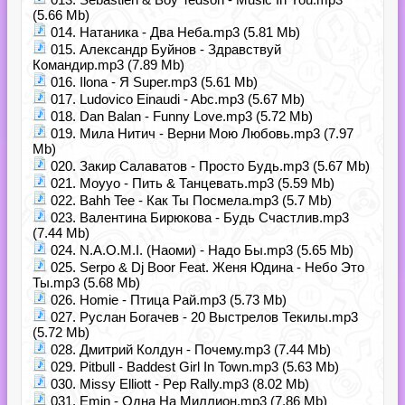
(5.66 Mb)
014. Натаника - Два Неба.mp3 (5.81 Mb)
015. Александр Буйнов - Здравствуй
Командир.mp3 (7.89 Mb)
016. Ilona - Я Super.mp3 (5.61 Mb)
017. Ludovico Einaudi - Abc.mp3 (5.67 Mb)
018. Dan Balan - Funny Love.mp3 (5.72 Mb)
019. Мила Нитич - Верни Мою Любовь.mp3 (7.97
Mb)
020. Закир Салаватов - Просто Будь.mp3 (5.67 Mb)
021. Moyyo - Пить & Танцевать.mp3 (5.59 Mb)
022. Bahh Tee - Как Ты Посмела.mp3 (5.7 Mb)
023. Валентина Бирюкова - Будь Счастлив.mp3
(7.44 Mb)
024. N.A.O.M.I. (Наоми) - Надо Бы.mp3 (5.65 Mb)
025. Serpo & Dj Boor Feat. Женя Юдина - Небо Это
Ты.mp3 (5.68 Mb)
026. Homie - Птица Рай.mp3 (5.73 Mb)
027. Руслан Богачев - 20 Выстрелов Текилы.mp3
(5.72 Mb)
028. Дмитрий Колдун - Почему.mp3 (7.44 Mb)
029. Pitbull - Baddest Girl In Town.mp3 (5.63 Mb)
030. Missy Elliott - Pep Rally.mp3 (8.02 Mb)
031. Emin - Одна На Миллион.mp3 (7.86 Mb)