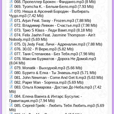
068. Пропеллер Брокен - Фанданго.mp3 (8 Mb)
069. Tyomcha K. - Белым-Бело.mp3 (7.93 Mb)
070. Нюша & Арсений Бородин - Выбирать
Чудо.mp3 (7.42 Mb)
071. Arjun Feat. Sway - Frozen.mp3 (7.88 Mb)
072. Владимир Левкин - Счастье.mp3 (7.98 Mb)
073. Трио S Klass - Леди Вамп.mp3 (8.18 Mb)
074. Felix Jaehn Feat. Jasmine Thompson - Ain't
Nobody.mp3 (5.69 Mb)
075. Dj Jedy Feat. Личи - Адреналин.mp3 (7.88 Mb)
076. 30.02 - Я Верю.mp3 (5.82 Mb)
077. Таня Степанова - Без Тебя.mp3 (7.98 Mb)
078. Максим Бурматов - Дорога Не Домой.mp3
(8.04 Mb)
079. Monatik - Выходной.mp3 (5.66 Mb)
080. Бурито & Елка - Ты Знаешь.mp3 (5.71 Mb)
081. John Newman - Come And Get It.mp3 (5.63 Mb)
082. Paper Man - Sopresa.mp3 (5.69 Mb)
083. Ольга Комарова - Достаю До Неба.mp3 (7.42
Mb)
084. Елена Ваенга & Интарс Бусулис -
Гравитация.mp3 (7.94 Mb)
085. Сергей Грейс - Любить Тебя Любить.mp3 (5.69
Mb)