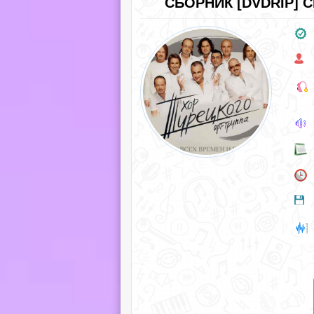
СБОРНИК [DVDRIP] 