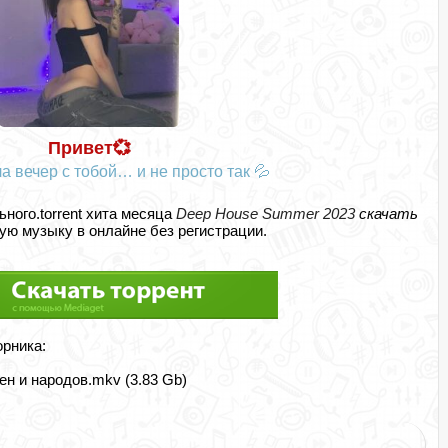
Привет💞
а вечер с тобой… и не просто так 💦
ьного.torrent хита месяца
Deep House Summer 2023
скачать
ю музыку в онлайне без регистрации.
орника:
н и народов.mkv (3.83 Gb)