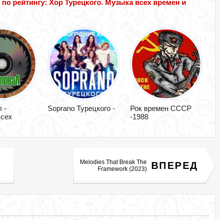
о рейтингу: Хор Турецкого. Музыка всех времен и
 -
Soprano Турецкого -
Рок времен СССР
сех
-1988
Melodies That Break The
ВПЕРЕД
Framework (2023)