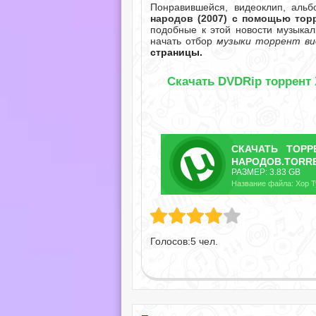
Понравившейся, видеоклип, аль
народов (2007) с помощью тор
подобные к этой новости музыкал
начать отбор
музыки торрент ви
страницы.
Скачать DVDRip торрент 
СКАЧАТЬ
ТОР
НАРОДОВ.TORR
РАЗМЕР: 3.83 GB
Голосов:
5
чел.