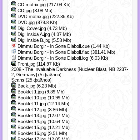
CD matrix.jpg (217.04 Kb)
CD.jpg (3.08 Mb)
DVD matrix.jpg (222.36 Kb)
DVD.jpg (879.8 Kb)
Digi Cover.jpg (4.73 Mb)
Digi Insida A.jpg (4.97 Mb)
Digi Inside B.jpg (5.53 Mb)
Dimmu Borgir - In Sorte Diaboli.cue (1.44 Kb)
Dimmu Borgir - In Sorte Diaboli.flac (381.41 Mb)
Dimmu Borgir - In Sorte Diaboli.log (6.03 Kb)
Front.jpg (114.97 Kb)
2008 - The Invaluable Darkness [Nuclear Blast, NB 2237-
2, Germany] (5 файлов)
Scans (25 файлов)
Back.jpg (6.23 Mb)
Booklet 1.jpg (9.89 Mb)
Booklet 10.jpg (10.99 Mb)
Booklet 11.jpg (12.14 Mb)
Booklet 12.jpg (8.86 Mb)
Booklet 13.jpg (12.07 Mb)
Booklet 14.jpg (10.64 Mb)
Booklet 15.jpg (12.21 Mb)
Booklet 16.jpg (9.51 Mb)
Booklet 17.jpg (12.05 Mb)