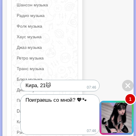
Шансон музыка
Радио музыка
Фолк музыка
Хаус музыка
Джаз музыка
Ретро музыка
Транс музыка
Блюз музыка
Кира, 21🐱
07:46
Диско музыка
1
Поп музыка
Поиграешь со мной? 💖🐾
Dance - Танцевальная
Классическая музыка
07:46
Рэп - хип хоп музыка