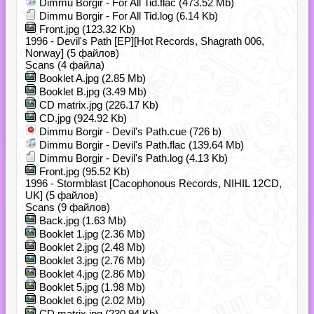
Dimmu Borgir - For All Tid.flac (473.52 Mb)
Dimmu Borgir - For All Tid.log (6.14 Kb)
Front.jpg (123.32 Kb)
1996 - Devil's Path [EP][Hot Records, Shagrath 006,
Norway] (5 файлов)
Scans (4 файла)
Booklet A.jpg (2.85 Mb)
Booklet B.jpg (3.49 Mb)
CD matrix.jpg (226.17 Kb)
CD.jpg (924.92 Kb)
Dimmu Borgir - Devil's Path.cue (726 b)
Dimmu Borgir - Devil's Path.flac (139.64 Mb)
Dimmu Borgir - Devil's Path.log (4.13 Kb)
Front.jpg (95.52 Kb)
1996 - Stormblast [Cacophonous Records, NIHIL 12CD,
UK] (5 файлов)
Scans (9 файлов)
Back.jpg (1.63 Mb)
Booklet 1.jpg (2.36 Mb)
Booklet 2.jpg (2.48 Mb)
Booklet 3.jpg (2.76 Mb)
Booklet 4.jpg (2.86 Mb)
Booklet 5.jpg (1.98 Mb)
Booklet 6.jpg (2.02 Mb)
CD matrix.jpg (230.94 Kb)