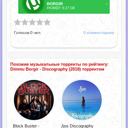
ТОРРЕНТ
BORGIR -
РАЗМЕР: 9.27 GB
DISCOGRAPHY.TORRENT
- Discography.torrent
Голосов:
0
чел.
0 комментариев
Похожие музыкальные торренты по рейтингу:
Dimmu Borgir - Discography (2018) торрентом
Block Buster -
Jjos Discography