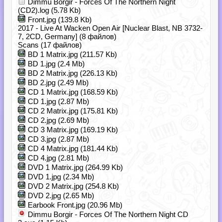
Dimmu Borgir - Forces Of The Northern Night
(CD2).log (5.78 Kb)
Front.jpg (139.8 Kb)
2017 - Live At Wacken Open Air [Nuclear Blast, NB 3732-
7, 2CD, Germany] (8 файлов)
Scans (17 файлов)
BD 1 Matrix.jpg (211.57 Kb)
BD 1.jpg (2.4 Mb)
BD 2 Matrix.jpg (226.13 Kb)
BD 2.jpg (2.49 Mb)
CD 1 Matrix.jpg (168.59 Kb)
CD 1.jpg (2.87 Mb)
CD 2 Matrix.jpg (175.81 Kb)
CD 2.jpg (2.69 Mb)
CD 3 Matrix.jpg (169.19 Kb)
CD 3.jpg (2.87 Mb)
CD 4 Matrix.jpg (181.44 Kb)
CD 4.jpg (2.81 Mb)
DVD 1 Matrix.jpg (264.99 Kb)
DVD 1.jpg (2.34 Mb)
DVD 2 Matrix.jpg (254.8 Kb)
DVD 2.jpg (2.65 Mb)
Earbook Front.jpg (20.96 Mb)
Dimmu Borgir - Forces Of The Northern Night CD