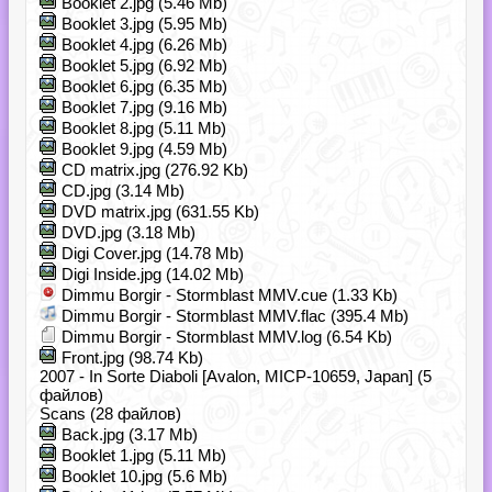
Booklet 2.jpg (5.46 Mb)
Booklet 3.jpg (5.95 Mb)
Booklet 4.jpg (6.26 Mb)
Booklet 5.jpg (6.92 Mb)
Booklet 6.jpg (6.35 Mb)
Booklet 7.jpg (9.16 Mb)
Booklet 8.jpg (5.11 Mb)
Booklet 9.jpg (4.59 Mb)
CD matrix.jpg (276.92 Kb)
CD.jpg (3.14 Mb)
DVD matrix.jpg (631.55 Kb)
DVD.jpg (3.18 Mb)
Digi Cover.jpg (14.78 Mb)
Digi Inside.jpg (14.02 Mb)
Dimmu Borgir - Stormblast MMV.cue (1.33 Kb)
Dimmu Borgir - Stormblast MMV.flac (395.4 Mb)
Dimmu Borgir - Stormblast MMV.log (6.54 Kb)
Front.jpg (98.74 Kb)
2007 - In Sorte Diaboli [Avalon, MICP-10659, Japan] (5
файлов)
Scans (28 файлов)
Back.jpg (3.17 Mb)
Booklet 1.jpg (5.11 Mb)
Booklet 10.jpg (5.6 Mb)