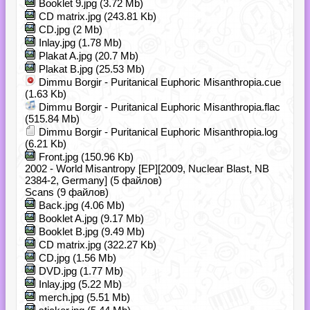
Booklet 9.jpg (3.72 Mb)
CD matrix.jpg (243.81 Kb)
CD.jpg (2 Mb)
Inlay.jpg (1.78 Mb)
Plakat A.jpg (20.7 Mb)
Plakat B.jpg (25.53 Mb)
Dimmu Borgir - Puritanical Euphoric Misanthropia.cue
(1.63 Kb)
Dimmu Borgir - Puritanical Euphoric Misanthropia.flac
(515.84 Mb)
Dimmu Borgir - Puritanical Euphoric Misanthropia.log
(6.21 Kb)
Front.jpg (150.96 Kb)
2002 - World Misantropy [EP][2009, Nuclear Blast, NB
2384-2, Germany] (5 файлов)
Scans (9 файлов)
Back.jpg (4.06 Mb)
Booklet A.jpg (9.17 Mb)
Booklet B.jpg (9.49 Mb)
CD matrix.jpg (322.27 Kb)
CD.jpg (1.56 Mb)
DVD.jpg (1.77 Mb)
Inlay.jpg (5.22 Mb)
merch.jpg (5.51 Mb)