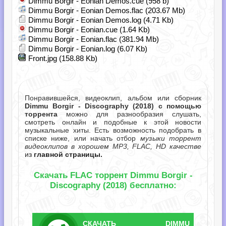
Dimmu Borgir - Eonian Demos.cue (958 b)
Dimmu Borgir - Eonian Demos.flac (203.67 Mb)
Dimmu Borgir - Eonian Demos.log (4.71 Kb)
Dimmu Borgir - Eonian.cue (1.64 Kb)
Dimmu Borgir - Eonian.flac (381.94 Mb)
Dimmu Borgir - Eonian.log (6.07 Kb)
Front.jpg (158.88 Kb)
Понравившейся, видеоклип, альбом или сборник
Dimmu Borgir - Discography (2018) с помощью
торрента
можно для разнообразия слушать,
смотреть онлайн и подобные к этой новости
музыкальные хиты. Есть возможность подобрать в
списке ниже, или начать отбор
музыки торрент
видеоклипов в хорошем MP3, FLAC, HD качестве
из
главной страницы.
Скачать FLAC торрент Dimmu Borgir -
Discography (2018) бесплатно:
СКАЧАТЬ
DIMMU